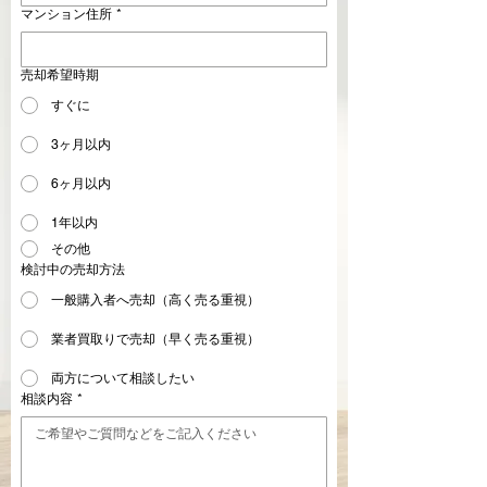
マンション住所
*
売却希望時期
すぐに
3ヶ月以内
6ヶ月以内
1年以内
その他
検討中の売却方法
一般購入者へ売却（高く売る重視）
業者買取りで売却（早く売る重視）
両方について相談したい
相談内容
*