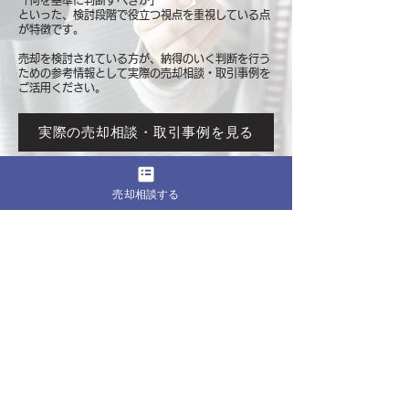
「何を基準に判断すべきか」
といった、検討段階で役立つ視点を重視している点
が特徴です。
売却を検討されている方が、納得のいく判断を行う
ための参考情報として
実際の売却相談・取引事例を
ご活用ください。
実際の売却相談・取引事例を見る
売却相談する
このページをシェア
売却したいマンションの都道府県
関東
東京
​神奈川
千葉
埼玉
茨城
栃木
群馬
北海道・東北