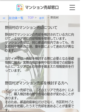
マンション売却窓口
>
>
≪ 自治体一覧
TOP
野田村
岩手
野田村のマンション売却について
野田村でマンションの売却を検討されている方に向
けて、エリア別に売却情報を整理しています。
マンション売却は、同じ都道府県内であっても、市
区町村や物件の立地、築年数によって進め方が異な
ります。
当サイトでは、売却を検討する際に必要となる基礎
情報に加え、実際の相談事例や取引現場での経験を
もとに、エリアごとの特徴を踏まえた情報提供を行
っています。
野田村でマンション売却を検討する方へ
マンション売却では、「どのエリアで売るか」によ
って、購入検討者の層や市場の動きが変わることが
あります。
そのため、都道府県単位だけでなく、市区町村ごと
の特性を把握したうえで売却を進めることが重要で
す。