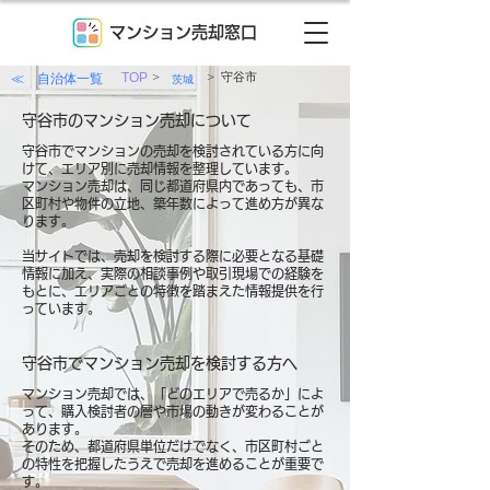
マンション売却窓口
>
>
≪ 自治体一覧
TOP
守谷市
茨城
守谷市のマンション売却について
守谷市でマンションの売却を検討されている方に向
けて、エリア別に売却情報を整理しています。
マンション売却は、同じ都道府県内であっても、市
区町村や物件の立地、築年数によって進め方が異な
ります。
当サイトでは、売却を検討する際に必要となる基礎
情報に加え、実際の相談事例や取引現場での経験を
もとに、エリアごとの特徴を踏まえた情報提供を行
っています。
守谷市でマンション売却を検討する方へ
マンション売却では、「どのエリアで売るか」によ
って、購入検討者の層や市場の動きが変わることが
あります。
そのため、都道府県単位だけでなく、市区町村ごと
の特性を把握したうえで売却を進めることが重要で
す。