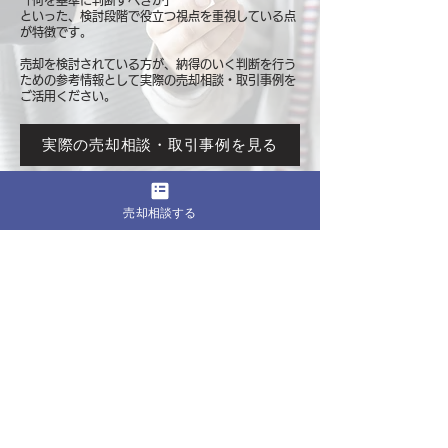
「何を基準に判断すべきか」
といった、検討段階で役立つ視点を重視している点
が特徴です。
売却を検討されている方が、納得のいく判断を行う
ための参考情報として
実際の売却相談・取引事例を
ご活用ください。
実際の売却相談・取引事例を見る
売却相談する
このページをシェア
売却したいマンションの都道府県
関東
東京
​神奈川
千葉
埼玉
茨城
栃木
群馬
北海道・東北