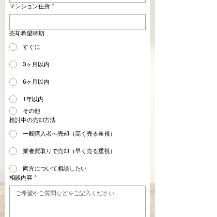
マンション住所
*
売却希望時期
すぐに
3ヶ月以内
6ヶ月以内
1年以内
その他
検討中の売却方法
一般購入者へ売却（高く売る重視）
業者買取りで売却（早く売る重視）
両方について相談したい
相談内容
*