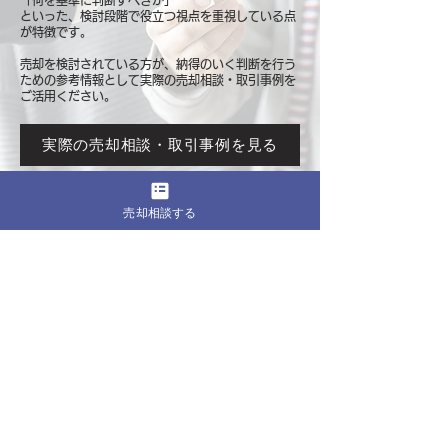
「何を基準に判断すべきか」
といった、検討段階で役立つ視点を重視している点
が特徴です。
売却を検討されている方が、納得のいく判断を行う
ための参考情報として
実際の売却相談・取引事例を
ご活用ください。
実際の売却相談・取引事例を見る
売却相談する
このページをシェア
売却したいマンションの都道府県
関東
東京
​神奈川
千葉
埼玉
茨城
栃木
群馬
北海道・東北