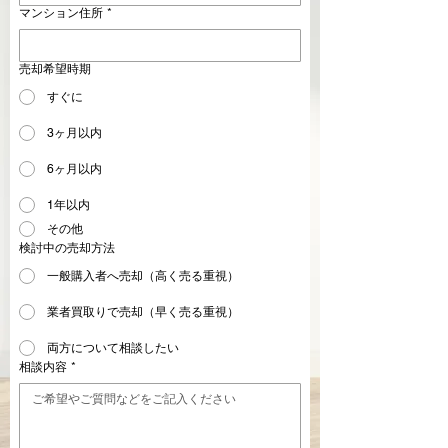
マンション住所
*
売却希望時期
すぐに
3ヶ月以内
6ヶ月以内
1年以内
その他
検討中の売却方法
一般購入者へ売却（高く売る重視）
業者買取りで売却（早く売る重視）
両方について相談したい
相談内容
*