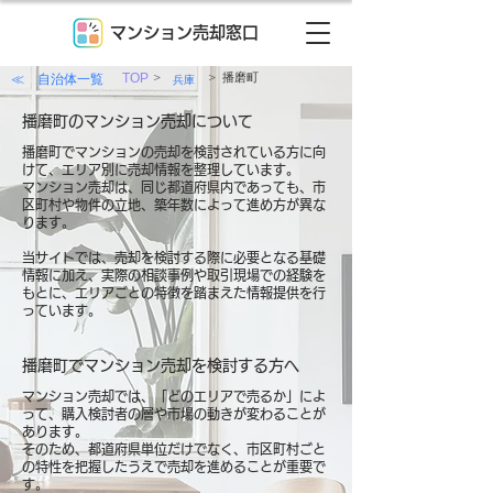
マンション売却窓口
>
>
≪ 自治体一覧
TOP
播磨町
兵庫
播磨町のマンション売却について
播磨町でマンションの売却を検討されている方に向
けて、エリア別に売却情報を整理しています。
マンション売却は、同じ都道府県内であっても、市
区町村や物件の立地、築年数によって進め方が異な
ります。
当サイトでは、売却を検討する際に必要となる基礎
情報に加え、実際の相談事例や取引現場での経験を
もとに、エリアごとの特徴を踏まえた情報提供を行
っています。
播磨町でマンション売却を検討する方へ
マンション売却では、「どのエリアで売るか」によ
って、購入検討者の層や市場の動きが変わることが
あります。
そのため、都道府県単位だけでなく、市区町村ごと
の特性を把握したうえで売却を進めることが重要で
す。