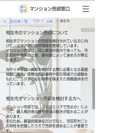
マンション売却窓口
>
>
≪ 自治体一覧
TOP
相生市
兵庫
相生市のマンション売却について
相生市でマンションの売却を検討されている方に向
けて、エリア別に売却情報を整理しています。
マンション売却は、同じ都道府県内であっても、市
区町村や物件の立地、築年数によって進め方が異な
ります。
当サイトでは、売却を検討する際に必要となる基礎
情報に加え、実際の相談事例や取引現場での経験を
もとに、エリアごとの特徴を踏まえた情報提供を行
っています。
相生市でマンション売却を検討する方へ
マンション売却では、「どのエリアで売るか」によ
って、購入検討者の層や市場の動きが変わることが
あります。
そのため、都道府県単位だけでなく、市区町村ごと
の特性を把握したうえで売却を進めることが重要で
す。