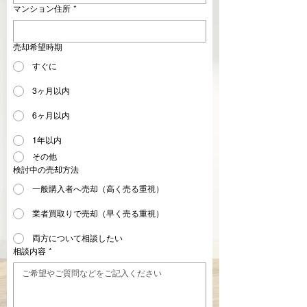
マンション住所
*
売却希望時期
すぐに
3ヶ月以内
6ヶ月以内
1年以内
その他
検討中の売却方法
一般購入者へ売却（高く売る重視）
業者買取りで売却（早く売る重視）
両方について相談したい
相談内容
*