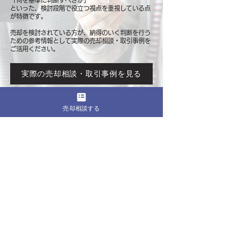
「何を基準に判断すべきか」
といった、検討段階で役立つ視点を重視している点
が特徴です。
売却を検討されている方が、納得のいく判断を行う
ための参考情報として
実際の売却相談・取引事例を
ご活用ください。
実際の売却相談・取引事例を見る
売却相談する
このページをシェア
売却したいマンションの都道府県
関東
東京
​神奈川
千葉
埼玉
茨城
栃木
群馬
北海道・東北