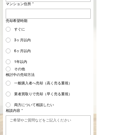
マンション住所
*
売却希望時期
すぐに
3ヶ月以内
6ヶ月以内
1年以内
その他
検討中の売却方法
一般購入者へ売却（高く売る重視）
業者買取りで売却（早く売る重視）
両方について相談したい
相談内容
*