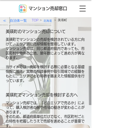
マンション売却窓口
>
>
≪ 自治体一覧
TOP
美瑛町
北海道
美瑛町のマンション売却について
美瑛町でマンションの売却を検討されている方に向
けて、エリア別に売却情報を整理しています。
マンション売却は、同じ都道府県内であっても、市
区町村や物件の立地、築年数によって進め方が異な
ります。
当サイトでは、売却を検討する際に必要となる基礎
情報に加え、実際の相談事例や取引現場での経験を
もとに、エリアごとの特徴を踏まえた情報提供を行
っています。
美瑛町でマンション売却を検討する方へ
マンション売却では、「どのエリアで売るか」によ
って、購入検討者の層や市場の動きが変わることが
あります。
そのため、都道府県単位だけでなく、市区町村ごと
の特性を把握したうえで売却を進めることが重要で
す。