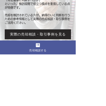
「何を基準に判断すべきか」
といった、検討段階で役立つ視点を重視している点
が特徴です。
売却を検討されている方が、納得のいく判断を行う
ための参考情報として
実際の売却相談・取引事例を
ご活用ください。
実際の売却相談・取引事例を見る
売却相談する
このページをシェア
売却したいマンションの都道府県
関東
東京
​神奈川
千葉
埼玉
茨城
栃木
群馬
北海道・東北