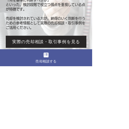
「何を基準に判断すべきか」
といった、検討段階で役立つ視点を重視している点
が特徴です。
売却を検討されている方が、納得のいく判断を行う
ための参考情報として
実際の売却相談・取引事例を
ご活用ください。
実際の売却相談・取引事例を見る
売却相談する
このページをシェア
売却したいマンションの都道府県
関東
東京
​神奈川
千葉
埼玉
茨城
栃木
群馬
北海道・東北