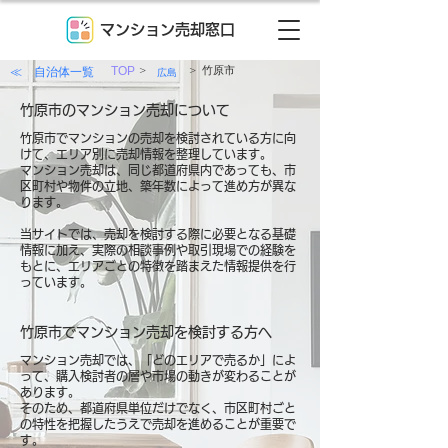
マンション売却窓口
>
>
≪ 自治体一覧
TOP
竹原市
広島
竹原市のマンション売却について
竹原市でマンションの売却を検討されている方に向
けて、エリア別に売却情報を整理しています。
マンション売却は、同じ都道府県内であっても、市
区町村や物件の立地、築年数によって進め方が異な
ります。
当サイトでは、売却を検討する際に必要となる基礎
情報に加え、実際の相談事例や取引現場での経験を
もとに、エリアごとの特徴を踏まえた情報提供を行
っています。
竹原市でマンション売却を検討する方へ
マンション売却では、「どのエリアで売るか」によ
って、購入検討者の層や市場の動きが変わることが
あります。
そのため、都道府県単位だけでなく、市区町村ごと
の特性を把握したうえで売却を進めることが重要で
す。