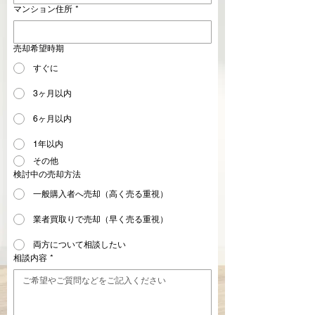
マンション住所
*
売却希望時期
すぐに
3ヶ月以内
6ヶ月以内
1年以内
その他
検討中の売却方法
一般購入者へ売却（高く売る重視）
業者買取りで売却（早く売る重視）
両方について相談したい
相談内容
*