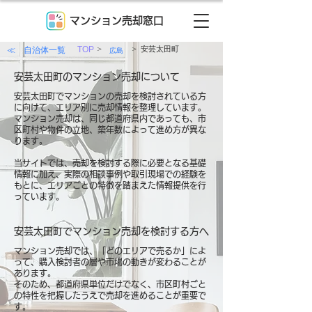
マンション売却窓口
>
>
≪ 自治体一覧
TOP
安芸太田町
広島
安芸太田町のマンション売却について
安芸太田町でマンションの売却を検討されている方
に向けて、エリア別に売却情報を整理しています。
マンション売却は、同じ都道府県内であっても、市
区町村や物件の立地、築年数によって進め方が異な
ります。
当サイトでは、売却を検討する際に必要となる基礎
情報に加え、実際の相談事例や取引現場での経験を
もとに、エリアごとの特徴を踏まえた情報提供を行
っています。
安芸太田町でマンション売却を検討する方へ
マンション売却では、「どのエリアで売るか」によ
って、購入検討者の層や市場の動きが変わることが
あります。
そのため、都道府県単位だけでなく、市区町村ごと
の特性を把握したうえで売却を進めることが重要で
す。