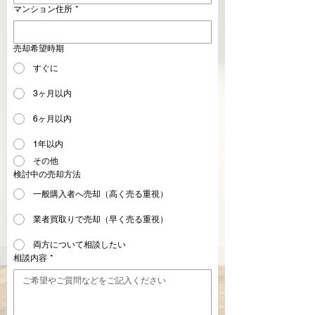
マンション住所
*
売却希望時期
すぐに
3ヶ月以内
6ヶ月以内
1年以内
その他
検討中の売却方法
一般購入者へ売却（高く売る重視）
業者買取りで売却（早く売る重視）
両方について相談したい
相談内容
*