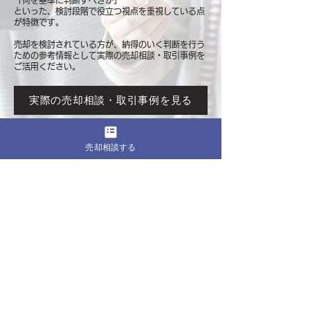
「何を基準に判断すべきか」
といった、検討段階で役立つ視点を重視している点
が特徴です。
売却を検討されている方が、納得のいく判断を行う
ための参考情報として
実際の売却相談・取引事例を
ご活用ください。
実際の売却相談・取引事例を見る
売却相談する
このページをシェア
売却したいマンションの都道府県
関東
東京
​神奈川
千葉
埼玉
茨城
栃木
群馬
北海道・東北