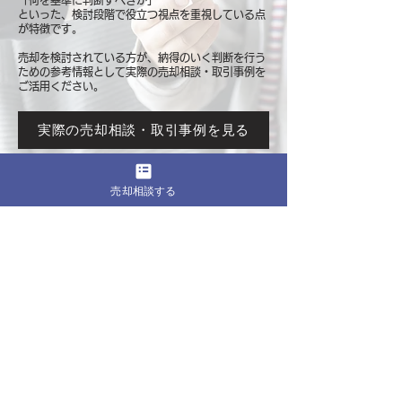
「何を基準に判断すべきか」
といった、検討段階で役立つ視点を重視している点
が特徴です。
売却を検討されている方が、納得のいく判断を行う
ための参考情報として
実際の売却相談・取引事例を
ご活用ください。
実際の売却相談・取引事例を見る
売却相談する
このページをシェア
売却したいマンションの都道府県
関東
東京
​神奈川
千葉
埼玉
茨城
栃木
群馬
北海道・東北