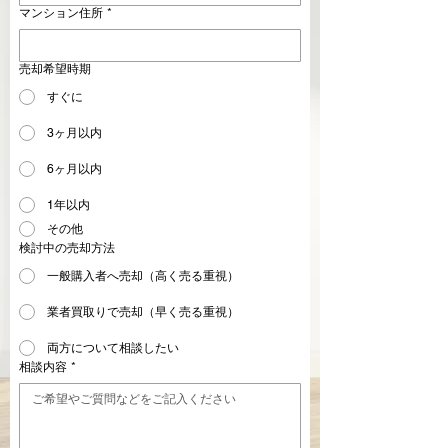
マンション住所
*
売却希望時期
すぐに
3ヶ月以内
6ヶ月以内
1年以内
その他
検討中の売却方法
一般購入者へ売却（高く売る重視）
業者買取りで売却（早く売る重視）
両方について相談したい
相談内容
*