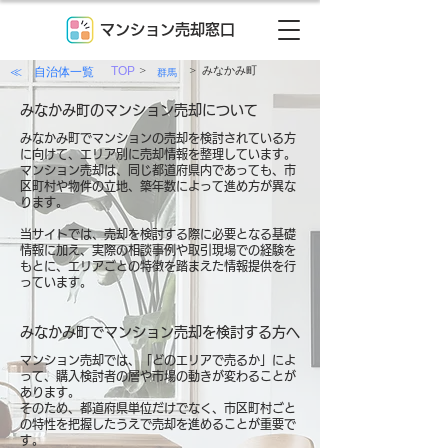
マンション売却窓口
>
>
≪ 自治体一覧
TOP
みなかみ町
群馬
みなかみ町のマンション売却について
みなかみ町でマンションの売却を検討されている方
に向けて、エリア別に売却情報を整理しています。
マンション売却は、同じ都道府県内であっても、市
区町村や物件の立地、築年数によって進め方が異な
ります。
当サイトでは、売却を検討する際に必要となる基礎
情報に加え、実際の相談事例や取引現場での経験を
もとに、エリアごとの特徴を踏まえた情報提供を行
っています。
みなかみ町でマンション売却を検討する方へ
マンション売却では、「どのエリアで売るか」によ
って、購入検討者の層や市場の動きが変わることが
あります。
そのため、都道府県単位だけでなく、市区町村ごと
の特性を把握したうえで売却を進めることが重要で
す。