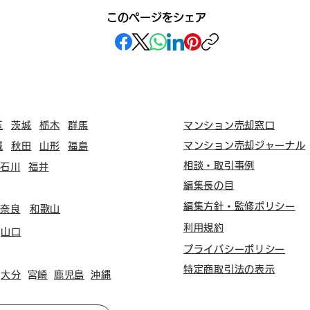
このページをシェア
玉
茨城
栃木
群馬
マンション売却窓口
マンション売却ジャーナル
城
秋田
山形
福島
相談・取引事例
石川
福井
編集長の目
編集方針・監修ポリシー
奈良
和歌山
利用規約
山口
プライバシーポリシー
特定商取引法の表示
大分
​宮崎
鹿児島
沖縄