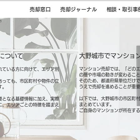
売却窓口
売却ジャーナル
相談・取引事
市
大野城市でマンショ
について
マンション売却では、「どの
れている方に向けて、エリア別
の層や市場の動きが変わるこ
そのため、都道府県単位だけ
あっても、市区町村や物件の立
うえで売却を進めることが重
す。
以下では、大野城市の市区町
要となる基礎情報に加え、実際
まとめています。
に、エリアごとの特徴を踏まえ
ご自身のマンションが所在す