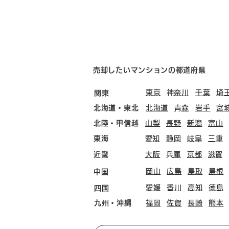
売却したいマンションの都道府県
東京
​神奈川
千葉
埼
関東
北海道・東北
北海道
​青森
岩手
宮
北陸・甲信越
山梨
長野
新潟
富山
東海
​愛知
静岡
岐阜
三重
近畿
大阪
​兵庫
京都
​滋賀
岡山
広島
鳥取
島根
中国
愛媛
香川
高知
徳島
四国
九州・沖縄
福岡
佐賀
長崎
熊本