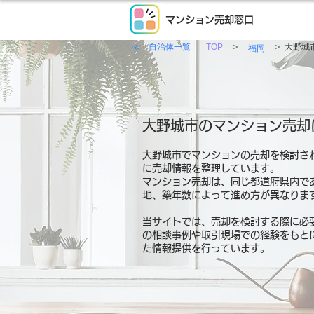
マンション売却窓口
≪ 自治体一覧
>
>
TOP
大野城
福岡
大野城市のマンション売却
大野城市でマンションの売却を検討さ
に売却情報を整理しています。
マンション売却は、同じ都道府県内で
地、築年数によって進め方が異なりま
当サイトでは、売却を検討する際に必
の相談事例や取引現場での経験をもと
た情報提供を行っています。