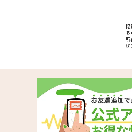
掲
多
所
​