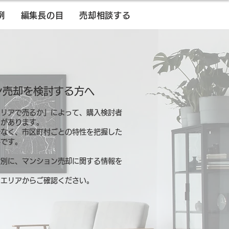
例
編集長の目
売却相談する
ン売却を検討する方へ
エリアで売るか」によって、購入検討者
とがあります。
でなく、市区町村ごとの特性を把握した
要です。
村別に、マンション売却に関する情報を
るエリアからご確認ください。