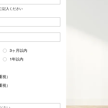
ご記入ください
3ヶ月以内
1年以内
重視）
重視）