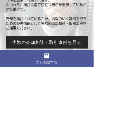
「何を基準に判断すべきか」
といった、検討段階で役立つ視点を重視している点
が特徴です。
売却を検討されている方が、納得のいく判断を行う
ための参考情報として
実際の売却相談・取引事例を
ご活用ください。
実際の売却相談・取引事例を見る
売却相談する
このページをシェア
売却したいマンションの都道府県
関東
東京
​神奈川
千葉
埼玉
茨城
栃木
群馬
北海道・東北