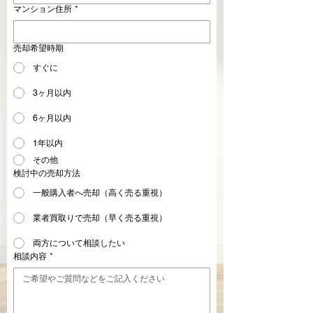
マンション住所
*
売却希望時期
すぐに
3ヶ月以内
6ヶ月以内
1年以内
その他
検討中の売却方法
一般購入者へ売却（高く売る重視）
業者買取りで売却（早く売る重視）
両方について相談したい
相談内容
*