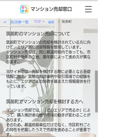
マンション売却窓口
>
>
≪ 自治体一覧
TOP
筑前町
福岡
筑前町のマンション売却について
筑前町でマンションの売却を検討されている方に向
けて、エリア別に売却情報を整理しています。
マンション売却は、同じ都道府県内であっても、市
区町村や物件の立地、築年数によって進め方が異な
ります。
当サイトでは、売却を検討する際に必要となる基礎
情報に加え、実際の相談事例や取引現場での経験を
もとに、エリアごとの特徴を踏まえた情報提供を行
っています。
筑前町でマンション売却を検討する方へ
マンション売却では、「どのエリアで売るか」によ
って、購入検討者の層や市場の動きが変わることが
あります。
そのため、都道府県単位だけでなく、市区町村ごと
の特性を把握したうえで売却を進めることが重要で
す。