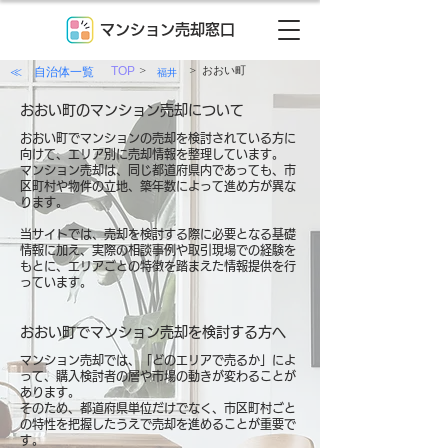
マンション売却窓口
>
>
≪ 自治体一覧
TOP
おおい町
福井
おおい町のマンション売却について
おおい町でマンションの売却を検討されている方に
向けて、エリア別に売却情報を整理しています。
マンション売却は、同じ都道府県内であっても、市
区町村や物件の立地、築年数によって進め方が異な
ります。
当サイトでは、売却を検討する際に必要となる基礎
情報に加え、実際の相談事例や取引現場での経験を
もとに、エリアごとの特徴を踏まえた情報提供を行
っています。
おおい町でマンション売却を検討する方へ
マンション売却では、「どのエリアで売るか」によ
って、購入検討者の層や市場の動きが変わることが
あります。
そのため、都道府県単位だけでなく、市区町村ごと
の特性を把握したうえで売却を進めることが重要で
す。