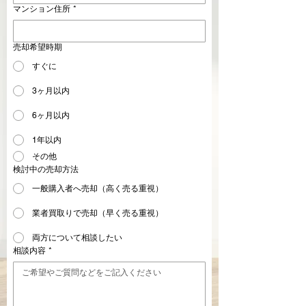
マンション住所
*
売却希望時期
すぐに
3ヶ月以内
6ヶ月以内
1年以内
その他
検討中の売却方法
一般購入者へ売却（高く売る重視）
業者買取りで売却（早く売る重視）
両方について相談したい
相談内容
*