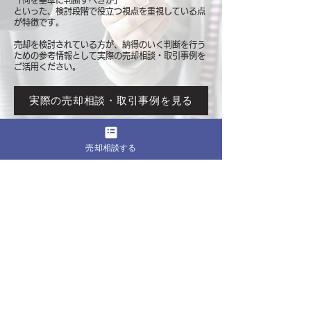
「何を基準に判断すべきか」
といった、検討段階で役立つ視点を重視している点
が特徴です。
売却を検討されている方が、納得のいく判断を行う
ための参考情報として
実際の売却相談・取引事例を
ご活用ください。
実際の売却相談・取引事例を見る
売却相談する
このページをシェア
売却したいマンションの都道府県
関東
東京
​神奈川
千葉
埼玉
茨城
栃木
群馬
北海道・東北