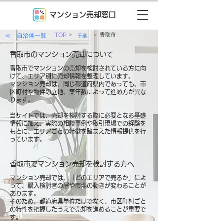
マンション売却窓口
>
>
≪ 自治体一覧
TOP
香取市
千葉
香取市のマンション売却について
香取市でマンションの売却を検討されている方に向
けて、エリア別に売却情報を整理しています。
マンション売却は、同じ都道府県内であっても、市
区町村や物件の立地、築年数によって進め方が異な
ります。
当サイトでは、売却を検討する際に必要となる基礎
情報に加え、実際の相談事例や取引現場での経験を
もとに、エリアごとの特徴を踏まえた情報提供を行
っています。
香取市でマンション売却を検討する方へ
マンション売却では、「どのエリアで売るか」によ
って、購入検討者の層や市場の動きが変わることが
あります。
そのため、都道府県単位だけでなく、市区町村ごと
の特性を把握したうえで売却を進めることが重要で
す。