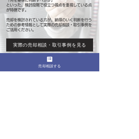
「何を基準に判断すべきか」
といった、検討段階で役立つ視点を重視している点
が特徴です。
売却を検討されている方が、納得のいく判断を行う
ための参考情報として
実際の売却相談・取引事例を
ご活用ください。
実際の売却相談・取引事例を見る
売却相談する
このページをシェア
売却したいマンションの都道府県
関東
東京
​神奈川
千葉
埼玉
茨城
栃木
群馬
北海道・東北