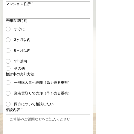
マンション住所
*
売却希望時期
すぐに
3ヶ月以内
6ヶ月以内
1年以内
その他
検討中の売却方法
一般購入者へ売却（高く売る重視）
業者買取りで売却（早く売る重視）
両方について相談したい
相談内容
*