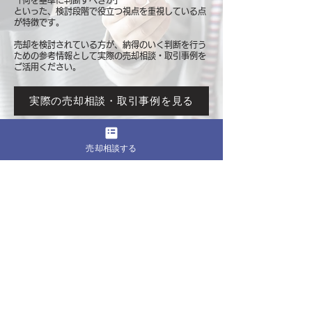
「何を基準に判断すべきか」
といった、検討段階で役立つ視点を重視している点
が特徴です。
売却を検討されている方が、納得のいく判断を行う
ための参考情報として
実際の売却相談・取引事例を
ご活用ください。
実際の売却相談・取引事例を見る
売却相談する
このページをシェア
売却したいマンションの都道府県
関東
東京
​神奈川
千葉
埼玉
茨城
栃木
群馬
北海道・東北