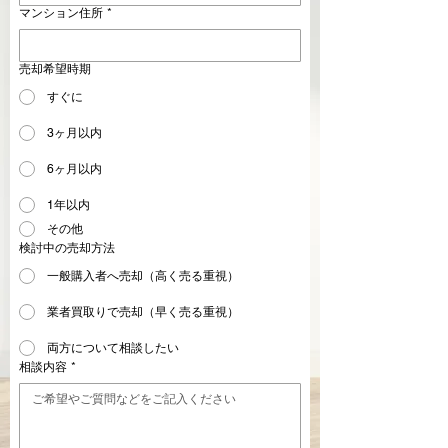
マンション住所
*
売却希望時期
すぐに
3ヶ月以内
6ヶ月以内
1年以内
その他
検討中の売却方法
一般購入者へ売却（高く売る重視）
業者買取りで売却（早く売る重視）
両方について相談したい
相談内容
*