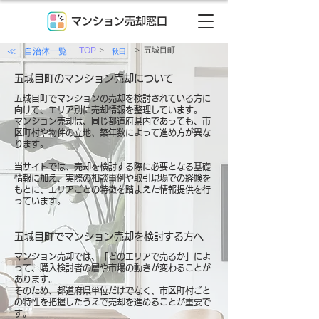
マンション売却窓口
>
>
≪ 自治体一覧
TOP
五城目町
秋田
五城目町のマンション売却について
五城目町でマンションの売却を検討されている方に
向けて、エリア別に売却情報を整理しています。
マンション売却は、同じ都道府県内であっても、市
区町村や物件の立地、築年数によって進め方が異な
ります。
当サイトでは、売却を検討する際に必要となる基礎
情報に加え、実際の相談事例や取引現場での経験を
もとに、エリアごとの特徴を踏まえた情報提供を行
っています。
五城目町でマンション売却を検討する方へ
マンション売却では、「どのエリアで売るか」によ
って、購入検討者の層や市場の動きが変わることが
あります。
そのため、都道府県単位だけでなく、市区町村ごと
の特性を把握したうえで売却を進めることが重要で
す。