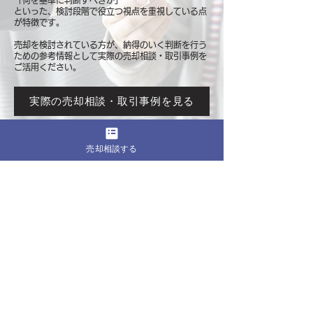
「何を基準に判断すべきか」
といった、検討段階で役立つ視点を重視している点
が特徴です。
売却を検討されている方が、納得のいく判断を行う
ための参考情報として
実際の売却相談・取引事例を
ご活用ください。
実際の売却相談・取引事例を見る
売却相談する
このページをシェア
売却したいマンションの都道府県
関東
東京
​神奈川
千葉
埼玉
茨城
栃木
群馬
北海道・東北