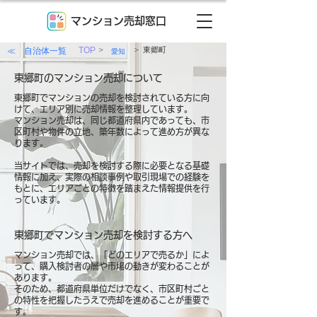
マンション売却窓口
>
>
≪ 自治体一覧
TOP
東郷町
愛知
東郷町のマンション売却について
東郷町でマンションの売却を検討されている方に向
けて、エリア別に売却情報を整理しています。
マンション売却は、同じ都道府県内であっても、市
区町村や物件の立地、築年数によって進め方が異な
ります。
当サイトでは、売却を検討する際に必要となる基礎
情報に加え、実際の相談事例や取引現場での経験を
もとに、エリアごとの特徴を踏まえた情報提供を行
っています。
東郷町でマンション売却を検討する方へ
マンション売却では、「どのエリアで売るか」によ
って、購入検討者の層や市場の動きが変わることが
あります。
そのため、都道府県単位だけでなく、市区町村ごと
の特性を把握したうえで売却を進めることが重要で
す。