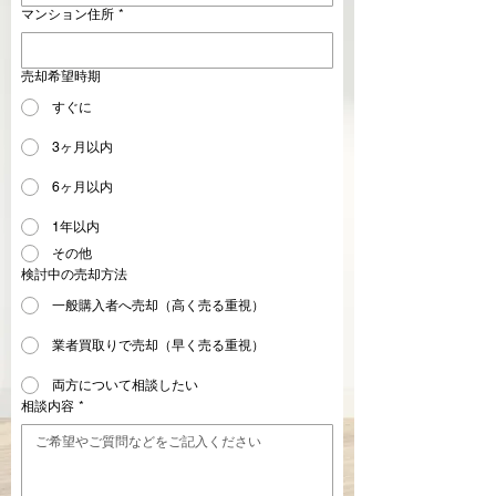
マンション住所
*
売却希望時期
すぐに
3ヶ月以内
6ヶ月以内
1年以内
その他
検討中の売却方法
一般購入者へ売却（高く売る重視）
業者買取りで売却（早く売る重視）
両方について相談したい
相談内容
*