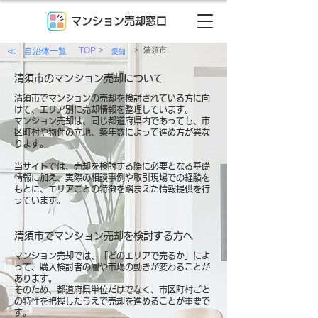
マンション売却窓口
>
>
≪ 自治体一覧
TOP
清須市
愛知
清須市のマンション売却について
清須市でマンションの売却を検討されている方に向
けて、エリア別に売却情報を整理しています。
マンション売却は、同じ都道府県内であっても、市
区町村や物件の立地、築年数によって進め方が異な
ります。
当サイトでは、売却を検討する際に必要となる基礎
情報に加え、実際の相談事例や取引現場での経験を
もとに、エリアごとの特徴を踏まえた情報提供を行
っています。
清須市でマンション売却を検討する方へ
マンション売却では、「どのエリアで売るか」によ
って、購入検討者の層や市場の動きが変わることが
あります。
そのため、都道府県単位だけでなく、市区町村ごと
の特性を把握したうえで売却を進めることが重要で
す。