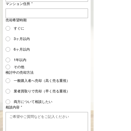
マンション住所
*
売却希望時期
すぐに
3ヶ月以内
6ヶ月以内
1年以内
その他
検討中の売却方法
一般購入者へ売却（高く売る重視）
業者買取りで売却（早く売る重視）
両方について相談したい
相談内容
*