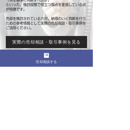
「何を基準に判断すべきか」
といった、検討段階で役立つ視点を重視している点
が特徴です。
売却を検討されている方が、納得のいく判断を行う
ための参考情報として
実際の売却相談・取引事例を
ご活用ください。
実際の売却相談・取引事例を見る
売却相談する
このページをシェア
売却したいマンションの都道府県
関東
東京
​神奈川
千葉
埼玉
茨城
栃木
群馬
北海道・東北