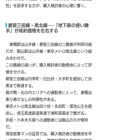
性」を訴求する方が、購入検討者の心理に響く。
 都営三田線・南北線──「地下鉄の使い勝
手」が成約価格を左右する
　巣鴨駅は山手線・都営三田線の二路線が利用可能
だが、駒込駅は山手線・東京メトロ南北線という組
み合わせだ。
この路線の違いが、購入検討者の勤務地によって評
価を分ける。
都営三田線は内幸町・日比谷・大手町を経由して目
黒まで直通する。
霞が関・丸の内エリアへの通勤者にとって、巣鴨は
乗り換えなしの利便性がある。
東京メトロ南北線は四ツ谷・永田町・溜池山王を経
由し、埼玉高速鉄道直通で浦和美園まで繋がる。
赤坂・六本木方面への通勤者には駒込の方が便利
だ。
現役営業マンの証言では、購入検討者の勤務地を早