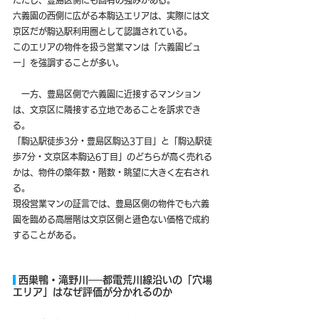
ただし、豊島区側にも固有の強みがある。
六義園の西側に広がる本駒込エリアは、実際には文
京区だが駒込駅利用圏として認識されている。
このエリアの物件を扱う営業マンは「六義園ビュ
ー」を強調することが多い。
　一方、豊島区側で六義園に近接するマンション
は、文京区に隣接する立地であることを訴求でき
る。
「駒込駅徒歩3分・豊島区駒込3丁目」と「駒込駅徒
歩7分・文京区本駒込6丁目」のどちらが高く売れる
かは、物件の築年数・階数・眺望に大きく左右され
る。
現役営業マンの証言では、豊島区側の物件でも六義
園を臨める高層階は文京区側と遜色ない価格で成約
することがある。
 西巣鴨・滝野川──都電荒川線沿いの「穴場
エリア」はなぜ評価が分かれるのか