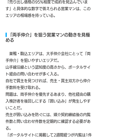
「売り出し価格の95%程度で成約を見込んでいま
す」と具体的な数字で答えられる営業マンは、この
エリアの相場感を持っている。
 「両手仲介」を狙う営業マンの動きを見極
める
　巣鴨・駒込エリアは、大手仲介会社にとって「両
手仲介」を狙いやすいエリアだ。
山手線沿線という認知度の高さから、ポータルサイ
ト経由の問い合わせが多く入る。
自社で買主を見つければ、売主・買主双方から仲介
手数料を受け取れる。
問題は、両手仲介を優先するあまり、他社経由の購
入検討者を後回しにする「囲い込み」が発生しやす
いことだ。
売主が囲い込みを防ぐには、媒介契約締結後の内覧
件数と問い合わせ件数を定期的に確認する必要があ
る。
「ポータルサイトに掲載して2週間経つが内覧は1件