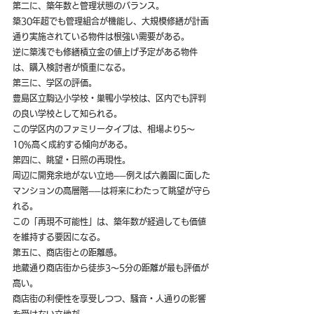
第二に、築年数と管理状態のバランス。
築30年超でも管理組合が機能し、大規模修繕が計画
通り実施されている物件は根強い需要がある。
逆に築浅でも修繕積立金の値上げ予定がある物件
は、購入検討者が慎重になる。
第三に、学区の評価。
豊島区立駒込小学校・巣鴨小学校は、区内でも評判
の良い学校として知られる。
この学区内のファミリータイプは、相場より5〜
10%高く成約する傾向がある。
第四に、眺望・日照の再現性。
周辺に開発余地がない立地──例えば六義園に面した
マンションの高層階──は将来にわたって眺望が守ら
れる。
この「再現不可能性」は、築年数が経過しても価値
を維持する要因になる。
第五に、商店街との距離感。
地蔵通り商店街から徒歩3〜5分の距離が最も評価が
高い。
商店街の利便性を享受しつつ、騒音・人通りの影響
を受けない立地だ。