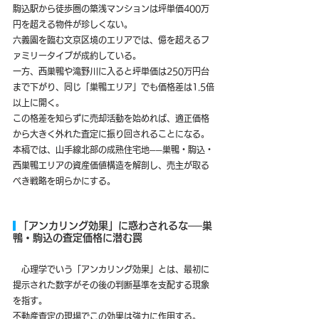
駒込駅から徒歩圏の築浅マンションは坪単価400万
円を超える物件が珍しくない。
六義園を臨む文京区境のエリアでは、億を超えるフ
ァミリータイプが成約している。
一方、西巣鴨や滝野川に入ると坪単価は250万円台
まで下がり、同じ「巣鴨エリア」でも価格差は1.5倍
以上に開く。
この格差を知らずに売却活動を始めれば、適正価格
から大きく外れた査定に振り回されることになる。
本稿では、山手線北部の成熟住宅地──巣鴨・駒込・
西巣鴨エリアの資産価値構造を解剖し、売主が取る
べき戦略を明らかにする。
 「アンカリング効果」に惑わされるな──巣
鴨・駒込の査定価格に潜む罠
　心理学でいう「アンカリング効果」とは、最初に
提示された数字がその後の判断基準を支配する現象
を指す。
不動産査定の現場でこの効果は強力に作用する。