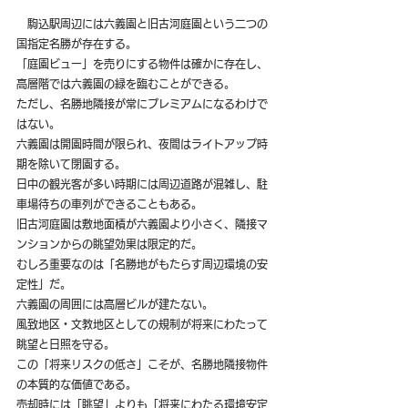
　駒込駅周辺には六義園と旧古河庭園という二つの
国指定名勝が存在する。
「庭園ビュー」を売りにする物件は確かに存在し、
高層階では六義園の緑を臨むことができる。
ただし、名勝地隣接が常にプレミアムになるわけで
はない。
六義園は開園時間が限られ、夜間はライトアップ時
期を除いて閉園する。
日中の観光客が多い時期には周辺道路が混雑し、駐
車場待ちの車列ができることもある。
旧古河庭園は敷地面積が六義園より小さく、隣接マ
ンションからの眺望効果は限定的だ。
むしろ重要なのは「名勝地がもたらす周辺環境の安
定性」だ。
六義園の周囲には高層ビルが建たない。
風致地区・文教地区としての規制が将来にわたって
眺望と日照を守る。
この「将来リスクの低さ」こそが、名勝地隣接物件
の本質的な価値である。
売却時には「眺望」よりも「将来にわたる環境安定