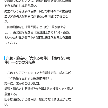
い段階でヒアリングし、路線利便性を具体的に説明
できる物件は成約が早い。
売主として意識すべきは、自分の物件がどの勤務地
エリアの購入検討者に刺さるかを明確にすること
だ。
三田線沿線なら「霞が関まで18分・乗り換えな
し」、南北線沿線なら「溜池山王まで14分・直通」
といった具体的数字を内覧時に伝えられるよう準備
しておく。
 巣鴨・駒込の「売れる物件」「売れない物
件」──5つの分岐点
　このエリアでマンションを売却する際、成約スピ
ードと価格を左右する要素は明確だ。
第一に、駅からの徒歩距離。
巣鴨・駒込とも駅徒歩7分を超えると検索ヒット率が
急落する。
山手線沿線という強みは、駅近でなければ活かせな
い。