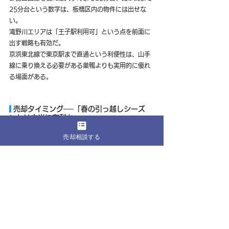
25分台という数字は、板橋区内の物件には出せな
い。
滝野川エリアは「王子駅利用可」という点を前面に
出す戦略も有効だ。
京浜東北線で東京駅まで直通という利便性は、山手
線に乗り換える必要がある巣鴨よりも実用的に優れ
る場面がある。
 売却タイミング──「春の引っ越しシーズ
ン」は本当に有利か
売却相談する
　不動産業界では「1月〜3月が売り時」という定説
がある。
4月の新年度に合わせて引っ越す需要が集中するから
だ。
しかし巣鴨・駒込エリアでは、この定説が当てはま
らない物件タイプがある。
シニア向けコンパクトマンション（1LDK〜2LDK・
40〜60㎡）は、春より秋の方が成約が早い傾向があ