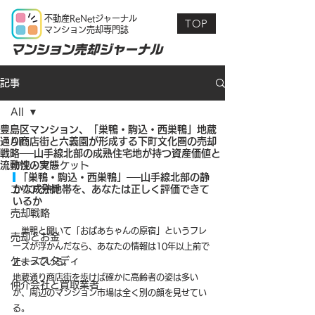
不動産ReNetジャーナル
TOP
マンション売却専門誌
マンション売却ジャーナル
記事
All
豊島区マンション、「巣鴨・駒込・西巣鴨」地蔵
通り商店街と六義園が形成する下町文化圏の売却
All
戦略──山手線北部の成熟住宅地が持つ資産価値と
流動性の実態
市況・マーケット
 「巣鴨・駒込・西巣鴨」──山手線北部の静
エリア分析
かな成熟地帯を、あなたは正しく評価できて
いるか
売却戦略
　巣鴨と聞いて「おばあちゃんの原宿」というフレ
売却とお金
ーズが浮かんだなら、あなたの情報は10年以上前で
ケーススタディ
止まっている。
地蔵通り商店街を歩けば確かに高齢者の姿は多い
仲介会社と買取業者
が、周辺のマンション市場は全く別の顔を見せてい
る。