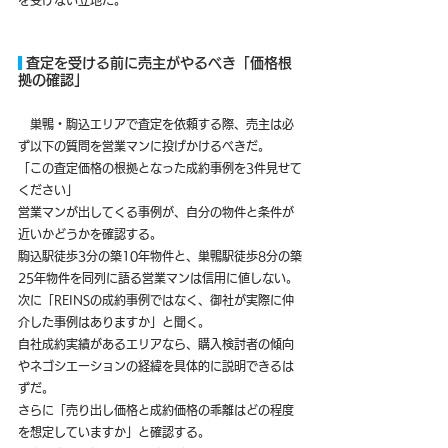
 査定を受ける前に売主がやるべき「価格根
拠の確認」
　巣鴨・駒込エリアで査定を依頼する際、売主は必
ず以下の質問を営業マンに投げかけるべきだ。
「この査定価格の根拠となった成約事例を3件見せて
ください」
営業マンが出してくる事例が、自分の物件と条件が
近いかどうかを確認する。
駒込駅徒歩3分の築10年物件と、巣鴨駅徒歩8分の築
25年物件を同列に語る営業マンは信用に値しない。
次に「REINSの成約事例ではなく、御社が実際に仲
介した事例はありますか」と聞く。
自社成約実績があるエリアなら、購入検討者の傾向
やネゴシエーションの経緯を具体的に説明できるは
ずだ。
さらに「売り出し価格と成約価格の乖離はどの程度
を想定していますか」と確認する。