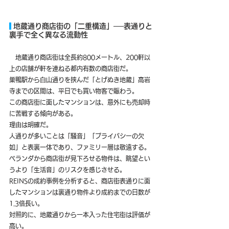
 地蔵通り商店街の「二重構造」──表通りと
裏手で全く異なる流動性
　地蔵通り商店街は全長約800メートル、200軒以
上の店舗が軒を連ねる都内有数の商店街だ。
巣鴨駅から白山通りを挟んだ「とげぬき地蔵」高岩
寺までの区間は、平日でも買い物客で賑わう。
この商店街に面したマンションは、意外にも売却時
に苦戦する傾向がある。
理由は明確だ。
人通りが多いことは「騒音」「プライバシーの欠
如」と表裏一体であり、ファミリー層は敬遠する。
ベランダから商店街が見下ろせる物件は、眺望とい
うより「生活音」のリスクを感じさせる。
REINSの成約事例を分析すると、商店街表通りに面
したマンションは裏通り物件より成約までの日数が
1.3倍長い。
対照的に、地蔵通りから一本入った住宅街は評価が
高い。