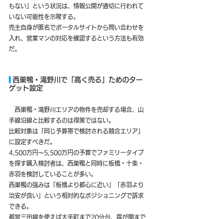
もない」という状況は、情報公開が適切に行われて
いない可能性を示唆する。
売主自身が匿名でポータルサイトから問い合わせを
入れ、営業マンの対応を確認するという方法も有効
だ。
 西巣鴨・滝野川で「高く売る」ためのター
ゲット設定
　西巣鴨・滝野川エリアの物件を売却する場合、山
手線沿線と比較するのは得策ではない。
比較対象は「同じ予算帯で検討される競合エリア」
に設定すべきだ。
4,500万円〜5,500万円の予算でファミリータイプ
を探す購入検討者は、西巣鴨と同時に板橋・十条・
赤羽を検討していることが多い。
西巣鴨の強みは「板橋より都心に近い」「赤羽より
治安が良い」という相対的なポジショニングで訴求
できる。
都営三田線を使えば大手町まで20分台、霞が関まで