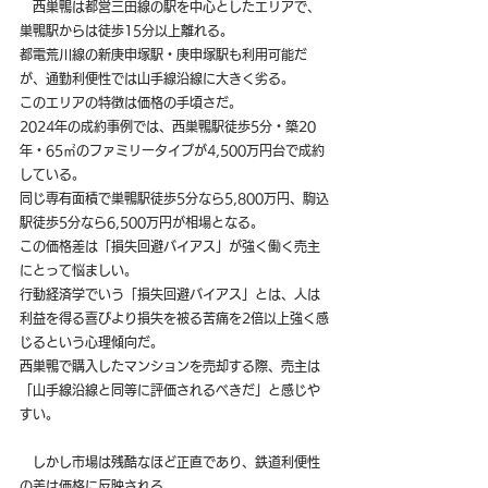
　西巣鴨は都営三田線の駅を中心としたエリアで、
巣鴨駅からは徒歩15分以上離れる。
都電荒川線の新庚申塚駅・庚申塚駅も利用可能だ
が、通勤利便性では山手線沿線に大きく劣る。
このエリアの特徴は価格の手頃さだ。
2024年の成約事例では、西巣鴨駅徒歩5分・築20
年・65㎡のファミリータイプが4,500万円台で成約
している。
同じ専有面積で巣鴨駅徒歩5分なら5,800万円、駒込
駅徒歩5分なら6,500万円が相場となる。
この価格差は「損失回避バイアス」が強く働く売主
にとって悩ましい。
行動経済学でいう「損失回避バイアス」とは、人は
利益を得る喜びより損失を被る苦痛を2倍以上強く感
じるという心理傾向だ。
西巣鴨で購入したマンションを売却する際、売主は
「山手線沿線と同等に評価されるべきだ」と感じや
すい。
　しかし市場は残酷なほど正直であり、鉄道利便性
の差は価格に反映される。