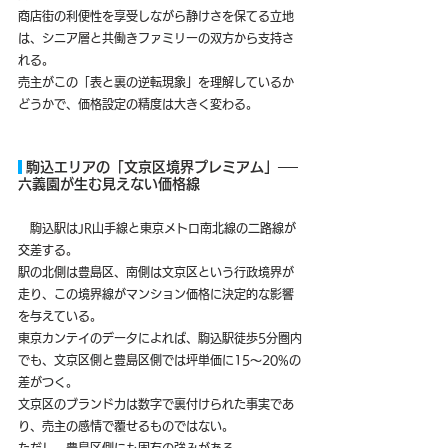
商店街の利便性を享受しながら静けさを保てる立地
は、シニア層と共働きファミリーの双方から支持さ
れる。
売主がこの「表と裏の逆転現象」を理解しているか
どうかで、価格設定の精度は大きく変わる。
 駒込エリアの「文京区境界プレミアム」──
六義園が生む見えない価格線
　駒込駅はJR山手線と東京メトロ南北線の二路線が
交差する。
駅の北側は豊島区、南側は文京区という行政境界が
走り、この境界線がマンション価格に決定的な影響
を与えている。
東京カンテイのデータによれば、駒込駅徒歩5分圏内
でも、文京区側と豊島区側では坪単価に15〜20%の
差がつく。
文京区のブランド力は数字で裏付けられた事実であ
り、売主の感情で覆せるものではない。