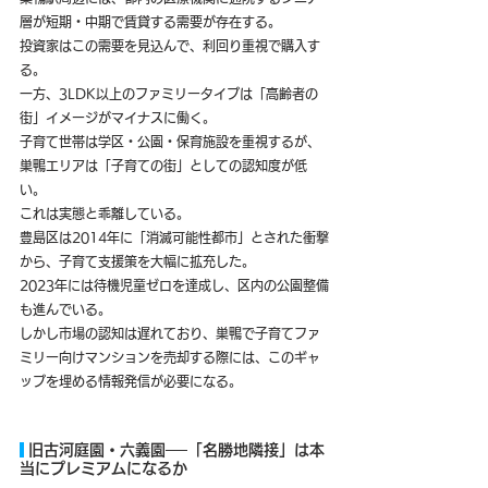
層が短期・中期で賃貸する需要が存在する。
投資家はこの需要を見込んで、利回り重視で購入す
る。
一方、3LDK以上のファミリータイプは「高齢者の
街」イメージがマイナスに働く。
子育て世帯は学区・公園・保育施設を重視するが、
巣鴨エリアは「子育ての街」としての認知度が低
い。
これは実態と乖離している。
豊島区は2014年に「消滅可能性都市」とされた衝撃
から、子育て支援策を大幅に拡充した。
2023年には待機児童ゼロを達成し、区内の公園整備
も進んでいる。
しかし市場の認知は遅れており、巣鴨で子育てファ
ミリー向けマンションを売却する際には、このギャ
ップを埋める情報発信が必要になる。
 旧古河庭園・六義園──「名勝地隣接」は本
当にプレミアムになるか