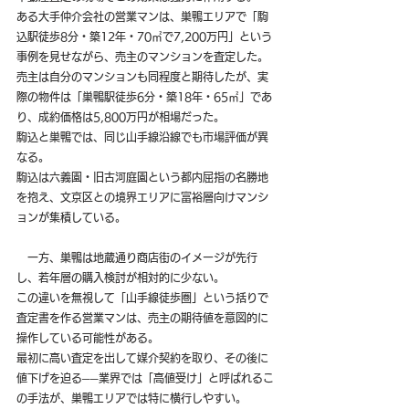
ある大手仲介会社の営業マンは、巣鴨エリアで「駒
込駅徒歩8分・築12年・70㎡で7,200万円」という
事例を見せながら、売主のマンションを査定した。
売主は自分のマンションも同程度と期待したが、実
際の物件は「巣鴨駅徒歩6分・築18年・65㎡」であ
り、成約価格は5,800万円が相場だった。
駒込と巣鴨では、同じ山手線沿線でも市場評価が異
なる。
駒込は六義園・旧古河庭園という都内屈指の名勝地
を抱え、文京区との境界エリアに富裕層向けマンシ
ョンが集積している。
　一方、巣鴨は地蔵通り商店街のイメージが先行
し、若年層の購入検討が相対的に少ない。
この違いを無視して「山手線徒歩圏」という括りで
査定書を作る営業マンは、売主の期待値を意図的に
操作している可能性がある。
最初に高い査定を出して媒介契約を取り、その後に
値下げを迫る──業界では「高値受け」と呼ばれるこ
の手法が、巣鴨エリアでは特に横行しやすい。