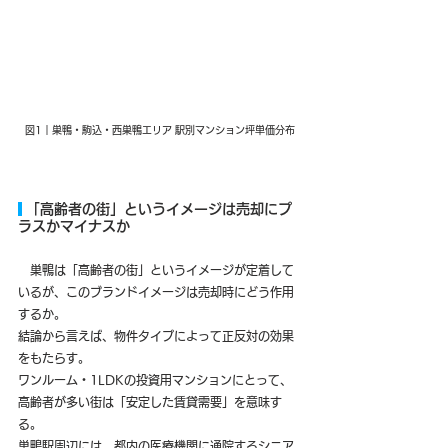
図1｜巣鴨・駒込・西巣鴨エリア 駅別マンション坪単価分布
 「高齢者の街」というイメージは売却にプ
ラスかマイナスか
　巣鴨は「高齢者の街」というイメージが定着して
いるが、このブランドイメージは売却時にどう作用
するか。
結論から言えば、物件タイプによって正反対の効果
をもたらす。
ワンルーム・1LDKの投資用マンションにとって、
高齢者が多い街は「安定した賃貸需要」を意味す
る。
巣鴨駅周辺には、都内の医療機関に通院するシニア