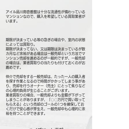
アイル品川南壱番館は十分な流通性が備わっている
マンションなので、購入を希望している買取業者が
います。
期限が決まっている等の急ぎの場合や、室内の状態
によっては買取り。
期限が決まってない、又は期限は決まっているが数
カ月など余裕がある場合は一般売却という方法でマ
ンション売却を進めるのが一般的ですが、一般売却
の場合は、業者買取りの当たりも付けておくのがお
薦めです。
仲介で売却をする一般売却は、たった一人の購入者
を探す作業となるので時間がかかってしまう事があ
り、売却を行うオーナー（売主）にとって焦りなど
の心理的負荷が生じることがございます。
業者買取りの場合、一般売却よりも金額が下がって
しまうことがありますが、「〇〇万円で買い取って
もらえる」という売却のゴールの1つを確保してお
くだけで安心感が芽生え、一般売却中も心理的に余
裕を持つことができます。