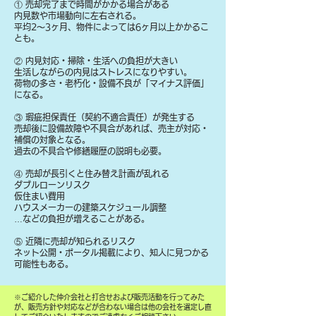
① 売却完了まで時間がかかる場合がある
内見数や市場動向に左右される。
平均2〜3ヶ月、物件によっては6ヶ月以上かかるこ
とも。
② 内見対応・掃除・生活への負担が大きい
生活しながらの内見はストレスになりやすい。
荷物の多さ・老朽化・設備不良が「マイナス評価」
になる。
③ 瑕疵担保責任（契約不適合責任）が発生する
売却後に設備故障や不具合があれば、売主が対応・
補償の対象となる。
過去の不具合や修繕履歴の説明も必要。
④ 売却が長引くと住み替え計画が乱れる
ダブルローンリスク
仮住まい費用
ハウスメーカーの建築スケジュール調整
…などの負担が増えることがある。
⑤ 近隣に売却が知られるリスク
ネット公開・ポータル掲載により、知人に見つかる
可能性もある。
​※ご紹介した仲介会社と打合せおよび販売活動を行ってみた
が、販売方針や対応などが合わない場合は他の会社を選定し直