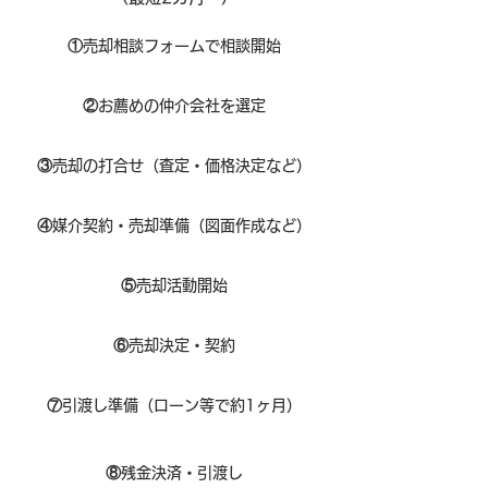
①
​売却相談フォームで相談開始
②
お薦めの仲介会社を選定
③
売却の打合せ（査定・価格決定など）
④
媒介契約・売却準備（図面作成など）
⑤
売却活動開始
⑥
売却決定・契約
⑦
引渡し準備（ローン等で約1ヶ月）
⑧​
残金決済・引渡し