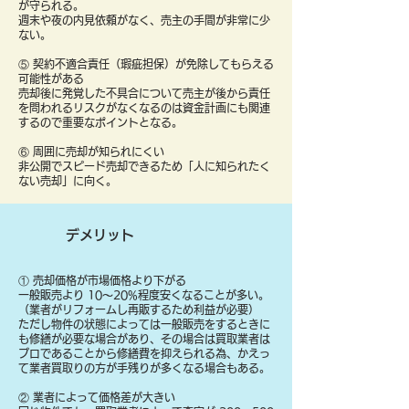
が守られる。
週末や夜の内見依頼がなく、売主の手間が非常に少
ない。
⑤ 契約不適合責任（瑕疵担保）が免除してもらえる
可能性がある
売却後に発覚した不具合について売主が後から責任
を問われるリスクがなくなるのは資金計画にも関連
するので重要なポイントとなる。
⑥ 周囲に売却が知られにくい
非公開でスピード売却できるため「人に知られたく
ない売却」に向く。
デメリット
① 売却価格が市場価格より下がる
一般販売より 10〜20%程度安くなることが多い。
（業者がリフォームし再販するため利益が必要）
ただし物件の状態によっては一般販売をするときに
も修繕が必要な場合があり、その場合は買取業者は
プロであることから修繕費を抑えられる為、かえっ
て業者買取りの方が手残りが多くなる場合もある。
② 業者によって価格差が大きい