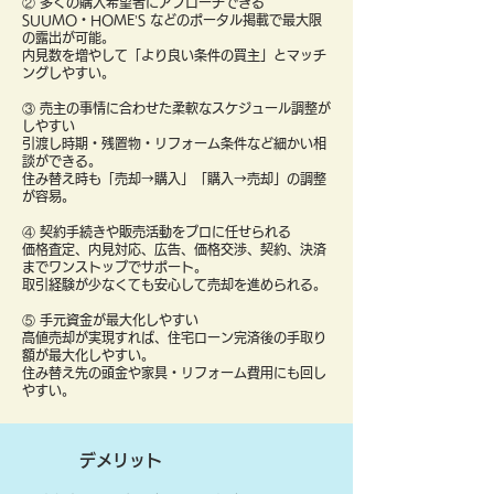
② 多くの購入希望者にアプローチできる
SUUMO・HOME’S などのポータル掲載で最大限
の露出が可能。
内見数を増やして「より良い条件の買主」とマッチ
ングしやすい。
③ 売主の事情に合わせた柔軟なスケジュール調整が
しやすい
引渡し時期・残置物・リフォーム条件など細かい相
談ができる。
住み替え時も「売却→購入」「購入→売却」の調整
が容易。
④ 契約手続きや販売活動をプロに任せられる
価格査定、内見対応、広告、価格交渉、契約、決済
までワンストップでサポート。
取引経験が少なくても安心して売却を進められる。
⑤ 手元資金が最大化しやすい
高値売却が実現すれば、住宅ローン完済後の手取り
額が最大化しやすい。
住み替え先の頭金や家具・リフォーム費用にも回し
やすい。
デメリット