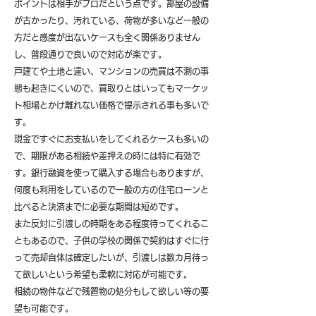
ポイントは相手がプロだという点です。部屋の設備
が古かったり、汚れている、荷物が多いなど一般の
方だと感度が出ないケースも全く関係ありません
し、普段通りで良いので対応が楽です。
戸建てや土地と違い、マンションの売買は不測の事
態も起きにくいので、買取りとはいってもマーケッ
ト相場とかけ離れない価格で提示される事も多いで
す。
現金ですぐにお支払いをしてくれるケースも多いの
で、期限がある相続や差押えの時には特に有効で
す。銀行融資を使って購入する場合もありますが、
何度も利用をしているので一般の方の住宅ローンと
比べると決済までに必要な期間は短めです。
また反対に引渡しの時期をある程度待ってくれるこ
ともあるので、子供の学校の関係で契約はすぐに行
って売却自体は確定したいが、引渡しは数カ月待っ
て欲しいという希望も柔軟に対応が可能です。
​相続の物件などで残置物の処分もして欲しい等の要
望も可能です。