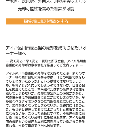
​一般客、投資家、外国人、買取業者の全ての
売却可能性を含めた相談が可能
編集部に無料相談をする
アイル品川南壱番館の売却を成功させたいオ
ーナー様へ
― 高く売る・早く売る・買取で即現金化。アイル品川南
壱番館の売却が得意な会社を厳選してご案内します ―
アイル品川南壱番館の売却を考え始めたとき、多くのオ
ーナー様の頭に最初に浮かぶのは、「この判断で損をし
てしまわないだろうか」という感情ではないでしょう
か。相場より安く売ってしまうのではないか。任せる会
社を間違えたことで、本来選べたはずの条件や可能性を
逃してしまわないか。売却に想定以上の時間がかかり、
次の住み替えや資金計画に影響が出てしまわないか。今
が動くべきタイミングなのに判断を先延ばしにしたこと
で、条件が悪くなってしまわないか。最終的に「あのと
き、もう少し整理しておけばよかった」と後悔すること
にならないか。こうした感情はすべて、不動産売却にお
ける「損したくない恐怖」に集約されます。アイル品川
南壱番館という資産と真剣に向き合っているからこそ生
まれる、極めて自然で正当な感情です。