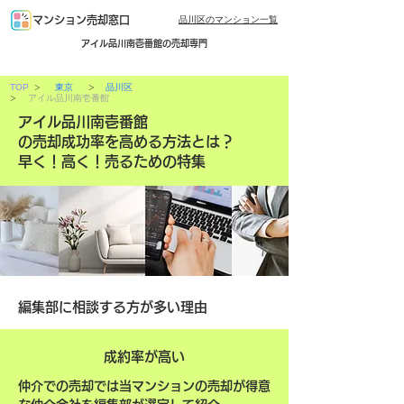
品川区のマンション一覧
マンション売却窓口
アイル品川南壱番館の売却専門
>
>
TOP
東京
品川区
>
アイル品川南壱番館
アイル品川南壱番館
の売却成功率を高める方法とは？
早く！高く！売るための特集
編集部に相談する方が多い理由
成約率が高い
仲介での売却では当マンションの売却が得意