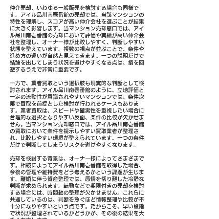
仲介売却、いわゆる一般販売を検討する場合も同様で
す。アイル品川南壱番館の売却では、当該マンションの
特性を理解し、スコアが高い仲介会社を選ぶことが結果
に大きく影響します。当マンション売却窓口では、アイ
ル品川南壱番館の売却において評価や実績が高い仲介会
社を整理し、オーナー様が比較しやすく、判断しやすい
状態を整えています。複数の視点が並ぶことで、条件や
進め方の違いが自然と見えてきます。一つの説明だけで
結論を出してしまう状況を避けやすくなる点は、損を回
避するうえで非常に重要です。
一方で、業者買取という選択肢も現実的な判断として検
討されます。アイル品川南壱番館のように、立地評価と
一定の流動性が意識されやすいマンションでは、条件次
第で買取を前提とした検討が行われるケースもありま
す。業者買取は、スピードや確実性を重視したい場合に
合理的な選択となりやすい反面、条件の比較が欠かせま
せん。当マンション売却窓口では、アイル品川南壱番館
の買取において条件を提示しやすい買取業者が整理さ
れ、比較しやすい環境が整えられています。一つの条件
だけで判断してしまうリスクを避けやすくなります。
売却を検討する背景は、オーナー様によってさまざまで
す。相続によってアイル品川南壱番館を取得した場合、
今後の管理や維持費をどう考えるかという課題が生じま
す。離婚に伴う資産整理では、感情を切り離した冷静な
判断が求められます。転勤などで期限付きの売却を検討
する場合には、時間軸の整理が欠かせません。これらに
共通しているのは、判断を急ぐほど情報整理や比較が不
十分になりやすいという点です。だからこそ、早い段階
で状況が整理されているかどうかが、その後の結果を大