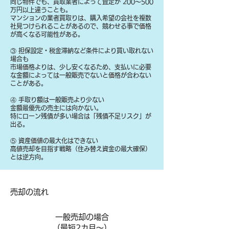
同じ物件でも、買取業者によって査定が 200〜500
万円以上違うことも。
マンションの業者買取りは、購入希望の会社を複数
社見つけられることがあるので、競わせる事で価格
が高くなる可能性がある。
③ 担保設定・税金滞納など条件により買い取れない
場合も
​市場価格よりは、少し安くなるため、支払いに必要
な金額によっては一般販売でないと価格が合わない
ことがある。
④ 手取り額は一般販売より少ない
金額最優先の売主には向かない。
特にローン残債が多い場合は「残債不足リスク」が
出る。
⑤ 資産価値の最大化はできない
高値売却を目指す戦略（住み替え資金の最大確保）
とは逆方向。
​売却の流れ
一般売却の場合
​（最短2カ月～）