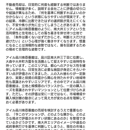
不動産売却は、日常的に何度も経験する判断ではありま
せん。情報量が多く、説明する会社ごとに評価の切り口
や結論が異なるため、「何を基準に判断すればよいのか
分からない」という状態になりやすいのが現実です。そ
の結果、冷静に比較できたはずの選択肢が見えにくくな
り、不安や焦りが先に立ってしまうことがあります。特
にアイル品川南壱番館のように、南大井エリアという生
活利便性と住宅地としての落ち着きを併せ持つ立地で
は、「条件は悪くないはずだからこそ、判断ミスだけは
避けたい」という心理が強く働きやすくなります。慎重
になることは消極的な姿勢ではなく、損を回避するため
の極めて合理的な姿勢です。
アイル品川南壱番館は、品川区南大井三丁目に位置し、
大森や大井町方面を生活圏として捉えやすい立地特性を
持っています。このエリアは、都心へのアクセス性を確
保しながらも、日常生活に必要な施設が身近にそろいや
すい点が評価されてきました。人の入れ替わりが一定数
あり、実需と投資の両面から関心を持たれやすい地域特
性も意識されやすいエリアです。その中でアイル品川南
壱番館は、立地と規模感のバランスから、一定の購入ニ
ーズを意識されやすいマンションとして位置づけられま
す。ただし、その評価は常に一定ではなく、市場環境や
購入検討層の動きによって見え方が変わる点を理解して
おく必要があります。
アイル品川南壱番館の売却を検討するうえで重要なの
は、「今このマンションが、どのような層から、どのよ
うな視点で評価されやすい状態にあるのか」を整理でき
ているかどうかです。南大井エリアのイメージや過去の
成約事例だけを基準に判断してしまうと、現在の市場と