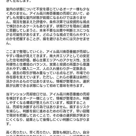
きく左右します。
室内の状態について不安を感じているオーナー様も少な
くありません。アイル品川南壱番館の売却において、必
ずしも完璧な室内状態が前提になるわけではありませ
ん。現況を踏まえた評価や、条件次第では投資的な視点
で検討されるケースもあります。状態だけを理由に過度
に悲観してしまうと、本来不要な出費や判断ミスにつな
がる可能性があります。どのような視点で見られやすい
のかを把握することが、損を避けるためには欠かせませ
ん。
ここまで整理していくと、アイル品川南壱番館が売却し
やすい理由が見えてきます。南大井エリアとしての安定
した住宅地評価、都心主要エリアへのアクセス性、生活
利便性と住環境のバランス、実需と投資の両面から意識
されやすい購入ニーズ、人の入れ替わりが一定数ある
点、過去の取引が積み重なっている点などが、市場での
存在感を支えています。ただし、これらの要素は自然に
活かされるものではありません。情報が整理され、選択
肢が比較できる状態になって初めて意味を持ちます。
当マンション売却窓口では、アイル品川南壱番館の売却
を検討するオーナー様にとって、情報が整理され、判断
しやすくなる環境が整えられています。相談すること
は、売却を決断する行為ではありません。損するリスク
を減らし、判断を前に進めるための行為です。早い段階
で現状を把握しておくことで、その後の選択肢が狭まり
にくくなり、結果として後悔しにくい判断につながりま
す。
高く売りたい、早く売りたい、買取も検討したい、自分