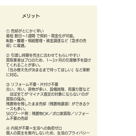
メリット
① 売却がとにかく早い
最短 数日〜1週間 で契約・現金化が可能。
転勤・離婚・相続整理・資金調達など「急ぎの売
却」に最適。
② 引渡し時期を売主に合わせてもらいやすい
買取業者はプロのため、1〜3ヶ月の引渡猶予を設け
てくれることが多い。
「住み替え先が決まるまで待ってほしい」など柔軟
に対応。
③ リフォーム不要・片付け不要
古い、汚い、荷物が多い、設備故障、雨漏り歴など
ほぼ全てが“マイナス査定の対象にならない”のが
買取の強み。
残置物を残したまま売却（残置物譲渡）ができるケ
ースも多い。
SEOワード例：残置物OK／ボロ家買取／リフォー
ム不要の売却
④ 内見が不要＝生活への負担ゼロ
個人の買主を案内しないため、生活のプライバシー