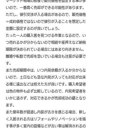
マーケット相場の前後で販売価格を設定する事が多
いので、一番高く売却ができる可能性があります。
ただし、値引交渉が入る場合があるので、販売価格
＝成約価格ではないので値引が入ることを想定した
金額に設定するのが良いでしょう。
たった一人の購入客を見つける作業となるので、い
つ売れるかが分からないので相続や差押えなど納税
期限が決められている場合にはあまり向きません。
離婚や転勤で売却を急いでいる場合も注意が必要で
す。
また売却期間中は、いつ内見依頼が入るか分からな
いので、土日なども急な内見が入っても対応が出来
る様に遠出などは控えた方が良いです。購入希望者
は他の物件も必ず比較しているので、内見希望者を
いかに逃さず、対応できるかが売却成功の鍵となり
ます。
また築年数が経過し内装が古さを感じる場合、新し
く入居される方はリフォームやリノベーションを施
す事が多く室内の設備などが古い事は解消されるの