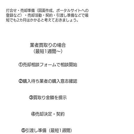
打合せ・売却準備（図面作成、ポータルサイトへの
登録など）・売却活動・契約・引渡し準備などで最
短でも2カ月はかかると考えておきましょう。
業者買取りの場合
（​最短1週間～）
①
​売却相談フォームで相談開始
②
購入待ち業者の購入意志確認
③
買取り金額を提示
④
売却決定・契約
⑤
引渡し準備（最短1週間）