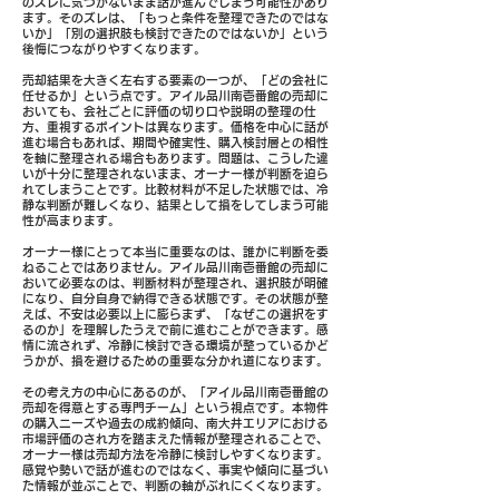
のズレに気づかないまま話が進んでしまう可能性があり
ます。そのズレは、「もっと条件を整理できたのではな
いか」「別の選択肢も検討できたのではないか」という
後悔につながりやすくなります。
売却結果を大きく左右する要素の一つが、「どの会社に
任せるか」という点です。アイル品川南壱番館の売却に
おいても、会社ごとに評価の切り口や説明の整理の仕
方、重視するポイントは異なります。価格を中心に話が
進む場合もあれば、期間や確実性、購入検討層との相性
を軸に整理される場合もあります。問題は、こうした違
いが十分に整理されないまま、オーナー様が判断を迫ら
れてしまうことです。比較材料が不足した状態では、冷
静な判断が難しくなり、結果として損をしてしまう可能
性が高まります。
オーナー様にとって本当に重要なのは、誰かに判断を委
ねることではありません。アイル品川南壱番館の売却に
おいて必要なのは、判断材料が整理され、選択肢が明確
になり、自分自身で納得できる状態です。その状態が整
えば、不安は必要以上に膨らまず、「なぜこの選択をす
るのか」を理解したうえで前に進むことができます。感
情に流されず、冷静に検討できる環境が整っているかど
うかが、損を避けるための重要な分かれ道になります。
その考え方の中心にあるのが、「アイル品川南壱番館の
売却を得意とする専門チーム」という視点です。本物件
の購入ニーズや過去の成約傾向、南大井エリアにおける
市場評価のされ方を踏まえた情報が整理されることで、
オーナー様は売却方法を冷静に検討しやすくなります。
感覚や勢いで話が進むのではなく、事実や傾向に基づい
た情報が並ぶことで、判断の軸がぶれにくくなります。