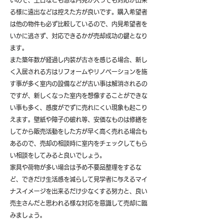
いので、土日なども急な内見が入っても対応が出来
る様に遠出などは控えた方が良いです。購入希望者
は他の物件も必ず比較しているので、内見希望者を
いかに逃さず、対応できるかが売却成功の鍵となり
ます。
また築年数が経過し内装が古さを感じる場合、新し
く入居される方はリフォームやリノベーションを施
す事が多く室内の設備などが古い事は解消されるの
ですが、新しくなった室内を想像することができな
い事も多く、感度がでずに売れにくい現象も起こり
えます。壁紙や障子の破れ等、安価なものは修繕を
してから販売活動をした方が早く高く売れる場合も
あるので、売却の相談時に室内をチェックしてもら
い相談をしてみると良いでしょう。
​家具や荷物が多い場合は予め不要品整理をするな
ど、できだけ生活感を減らして見学者に与えるマイ
ナスイメージを出来るだけ少なくする努力と、良い
売主さんだと思われる様な対応を意識して売却に臨
みましょう。