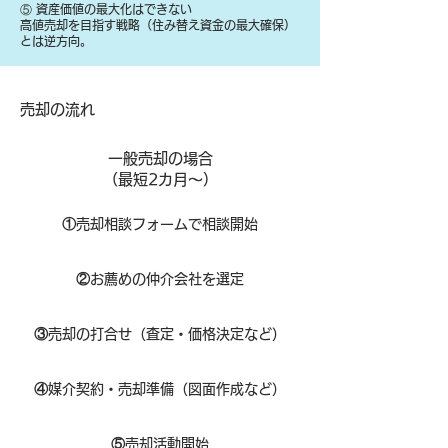
⑤ 資産価値の最大化はできない
高値売却を目指す戦略（住み替え資金の最大確保）
とは逆方向。
​売却の流れ
一般売却の場合
​（最短2カ月～）
①
​売却相談フォームで相談開始
②
お薦めの仲介会社を選定
③
売却の打合せ（査定・価格決定など）
④
媒介契約・売却準備（図面作成など）
⑤
売却活動開始