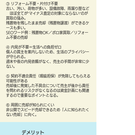
③ リフォーム不要・片付け不要
古い、汚い、荷物が多い、設備故障、雨漏り歴など
ほぼ全てが“マイナス査定の対象にならない”のが
買取の強み。
残置物を残したまま売却（残置物譲渡）ができるケ
ースも多い。
SEOワード例：残置物OK／ボロ家買取／リフォー
ム不要の売却
④ 内見が不要＝生活への負担ゼロ
個人の買主を案内しないため、生活のプライバシー
が守られる。
週末や夜の内見依頼がなく、売主の手間が非常に少
ない。
⑤ 契約不適合責任（瑕疵担保）が免除してもらえる
可能性がある
売却後に発覚した不具合について売主が後から責任
を問われるリスクがなくなるのは資金計画にも関連
するので重要なポイントとなる。
⑥ 周囲に売却が知られにくい
非公開でスピード売却できるため「人に知られたく
ない売却」に向く。
デメリット