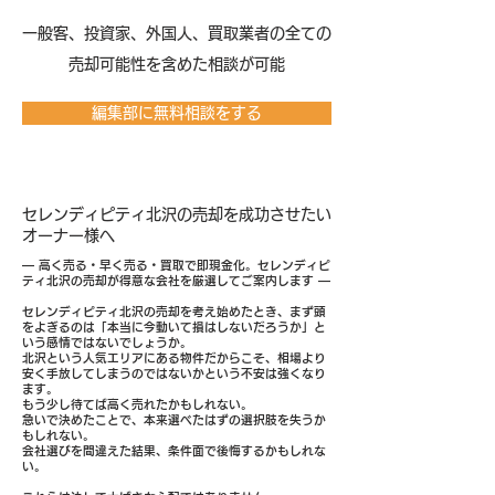
​一般客、投資家、外国人、買取業者の全ての
売却可能性を含めた相談が可能
編集部に無料相談をする
セレンディピティ北沢の売却を成功させたい
オーナー様へ
― 高く売る・早く売る・買取で即現金化。セレンディピ
ティ北沢の売却が得意な会社を厳選してご案内します ―
セレンディピティ北沢の売却を考え始めたとき、まず頭
をよぎるのは「本当に今動いて損はしないだろうか」と
いう感情ではないでしょうか。
北沢という人気エリアにある物件だからこそ、相場より
安く手放してしまうのではないかという不安は強くなり
ます。
もう少し待てば高く売れたかもしれない。
急いで決めたことで、本来選べたはずの選択肢を失うか
もしれない。
会社選びを間違えた結果、条件面で後悔するかもしれな
い。