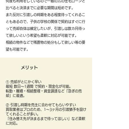
何度も利用をしているので一般の方の住宅ローンと
比べると決済までに必要な期間は短めです。
また反対に引渡しの時期をある程度待ってくれるこ
ともあるので、子供の学校の関係で契約はすぐに行
って売却自体は確定したいが、引渡しは数カ月待っ
て欲しいという希望も柔軟に対応が可能です。
​相続の物件などで残置物の処分もして欲しい等の要
望も可能です。
メリット
① 売却がとにかく早い
最短 数日〜1週間 で契約・現金化が可能。
転勤・離婚・相続整理・資金調達など「急ぎの売
却」に最適。
② 引渡し時期を売主に合わせてもらいやすい
買取業者はプロのため、1〜3ヶ月の引渡猶予を設け
てくれることが多い。
「住み替え先が決まるまで待ってほしい」など柔軟
に対応。