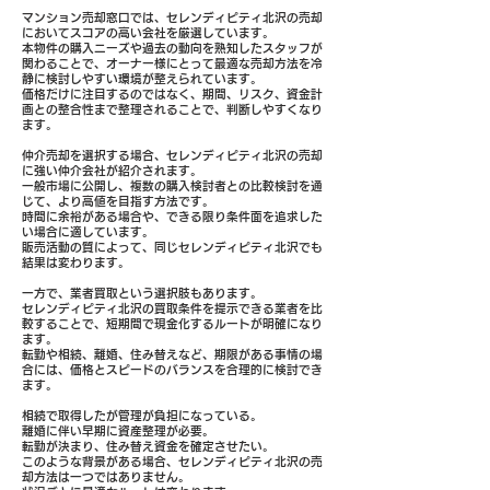
マンション売却窓口では、セレンディピティ北沢の売却
においてスコアの高い会社を厳選しています。
本物件の購入ニーズや過去の動向を熟知したスタッフが
関わることで、オーナー様にとって最適な売却方法を冷
静に検討しやすい環境が整えられています。
価格だけに注目するのではなく、期間、リスク、資金計
画との整合性まで整理されることで、判断しやすくなり
ます。
仲介売却を選択する場合、セレンディピティ北沢の売却
に強い仲介会社が紹介されます。
一般市場に公開し、複数の購入検討者との比較検討を通
じて、より高値を目指す方法です。
時間に余裕がある場合や、できる限り条件面を追求した
い場合に適しています。
販売活動の質によって、同じセレンディピティ北沢でも
結果は変わります。
一方で、業者買取という選択肢もあります。
セレンディピティ北沢の買取条件を提示できる業者を比
較することで、短期間で現金化するルートが明確になり
ます。
転勤や相続、離婚、住み替えなど、期限がある事情の場
合には、価格とスピードのバランスを合理的に検討でき
ます。
相続で取得したが管理が負担になっている。
離婚に伴い早期に資産整理が必要。
転勤が決まり、住み替え資金を確定させたい。
このような背景がある場合、セレンディピティ北沢の売
却方法は一つではありません。