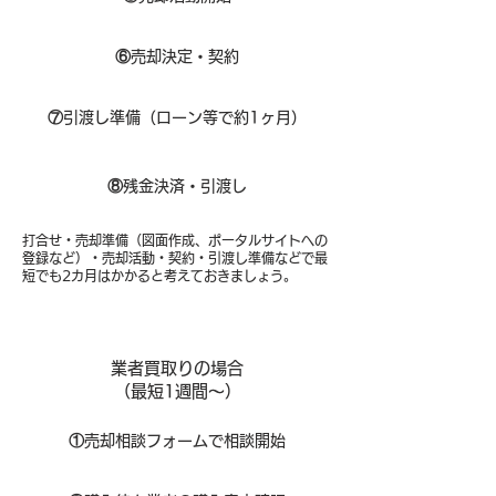
⑥
売却決定・契約
⑦
引渡し準備（ローン等で約1ヶ月）
⑧​
残金決済・引渡し
打合せ・売却準備（図面作成、ポータルサイトへの
登録など）・売却活動・契約・引渡し準備などで最
短でも2カ月はかかると考えておきましょう。
業者買取りの場合
（​最短1週間～）
①
​売却相談フォームで相談開始