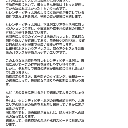
これらは決して大げさな心配ではありません。
不動産売却において、最も大きな後悔は「もっと整理し
てから決めればよかった」というものです。
セレンディピティ北沢のように立地評価が安定している
物件であればあるほど、判断の質が結果に直結します。
セレンディピティ北沢は、下北沢エリアを生活圏に持つ
ポジションに位置し、小田急線や京王井の頭線の利用が
可能な利便性を備えています。
再開発により街のイメージは洗練されつつも、文化的な
個性や賑わいが継続しており、単身層やDINKS層、投資
目的の購入検討層まで幅広い需要が存在します。
世田谷区北沢というアドレスは、都心アクセスと生活環
境のバランスが評価されやすいエリアです。
このような立地特性を持つセレンディピティ北沢は、市
場において一定の存在感を維持しやすい物件です。
しかし、それだけで最良の結果が自動的に得られるわけ
ではありません。
価格設定の考え方、販売開始のタイミング、売却ルート
の選択によって、最終的な手取りや売却期間は変わりま
す。
なぜ「どの会社に任せるか」で結果が変わるのでしょう
か。
それは、セレンディピティ北沢の過去成約事例や、北沢
エリアの購入層の動きをどれだけ把握しているかに差が
出るからです。
同じ物件でも、販売戦略が異なれば、購入検討者への訴
求方法も変わります。
結果として、価格交渉の余地や成約スピードに影響が及
びます。