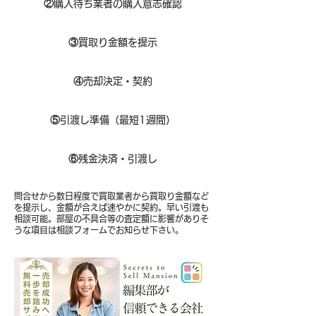
②
購入待ち業者の購入意志確認
③
買取り金額を提示
④
売却決定・契約
⑤
引渡し準備（最短1週間）
⑥
残金決済・引渡し
問合せから数日程度で買取業者から買取り金額など
を提示し、金額が合えば速やかに契約。早い引渡も
相談可能。部屋の不具合等の査定額に影響がありそ
うな項目は相談フォームでお知らせ下さい。