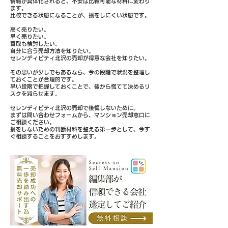
情報が具体化されると、不安は比較可能な材料に変わり
ます。
比較できる状態になることが、損をしにくい状態です。
高く売りたい。
早く売りたい。
買取も検討したい。
自分に合う売却方法を知りたい。
セレンディピティ北沢の売却が得意な会社を知りたい。
その思いが少しでもあるなら、今の段階で状況を整理し
ておくことが合理的です。
早い段階で把握しておくことで、後から慌てて決めるリ
スクを減らせます。
セレンディピティ北沢の売却で後悔しないために。
まずは問い合わせフォームから、マンション売却窓口に
ご相談ください。
損をしないための判断材料を整える第一歩として、今す
ぐ相談することをおすすめします。