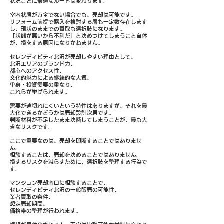
状況ごとに最適なルートは変わります。
室内状態が万全でない場合でも、売却は可能です。
リフォーム前提で購入を検討する層も一定数存在します
し、現状のままでの買取も選択肢になります。
「状態が悪いから不利だ」と決めつけてしまうこと自体
が、損をする原因になりかねません。
セレンディピティ北沢が売却しやすい理由として、
北沢エリアのブランド力、
都心へのアクセス性、
文化的魅力による継続的な人気、
単身・投資需要の重なり、
これらが挙げられます。
需要が途切れにくいという特性はありますが、それを最
大化できるかどうかは売却設計次第です。
判断材料が不足したまま決断してしまうことが、最も大
きなリスクです。
ここで重要なのは、売却を即断することではありませ
ん。
相談することは、売却を決めることではありません。
損するリスクを減らすために、選択肢を整理する行為で
す。
マンション売却窓口に相談することで、
セレンディピティ北沢の一般販売の可能性、
業者買取の条件、
想定売却期間、
価格帯の整理が行われます。