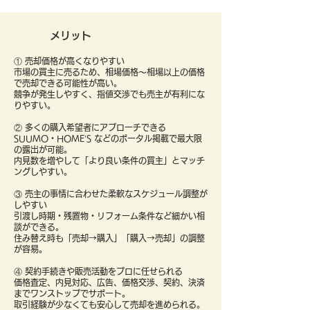
メリット
① 売却価格が高くなりやすい
市場の買主に売るため、相場価格〜相場以上の価格
で売却できる可能性が高い。
競争が発生しやすく、指値交渉でも売主が有利にな
りやすい。
② 多くの購入希望者にアプローチできる
SUUMO・HOME’S などのポータル掲載で最大限
の露出が可能。
内見数を増やして「より良い条件の買主」とマッチ
ングしやすい。
③ 売主の事情に合わせた柔軟なスケジュール調整が
しやすい
引渡し時期・残置物・リフォーム条件など細かい相
談ができる。
住み替え時も「売却→購入」「購入→売却」の調整
が容易。
④ 契約手続きや販売活動をプロに任せられる
価格査定、内見対応、広告、価格交渉、契約、決済
までワンストップでサポート。
取引経験が少なくても安心して売却を進められる。