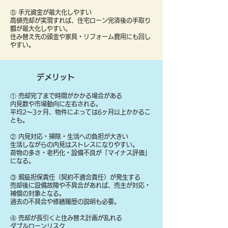
⑤ 手元資金が最大化しやすい
高値売却が実現すれば、住宅ローン完済後の手取り
額が最大化しやすい。
住み替え先の頭金や家具・リフォーム費用にも回し
やすい。
デメリット
① 売却完了まで時間がかかる場合がある
内見数や市場動向に左右される。
平均2〜3ヶ月、物件によっては6ヶ月以上かかるこ
とも。
② 内見対応・掃除・生活への負担が大きい
生活しながらの内見はストレスになりやすい。
荷物の多さ・老朽化・設備不良が「マイナス評価」
になる。
③ 瑕疵担保責任（契約不適合責任）が発生する
売却後に設備故障や不具合があれば、売主が対応・
補償の対象となる。
過去の不具合や修繕履歴の説明も必要。
④ 売却が長引くと住み替え計画が乱れる
ダブルローンリスク