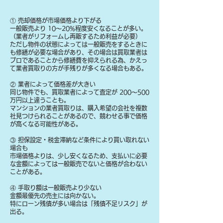
① 売却価格が市場価格より下がる
一般販売より 10〜20%程度安くなることが多い。
（業者がリフォームし再販するため利益が必要）
ただし物件の状態によっては一般販売をするときに
も修繕が必要な場合があり、その場合は買取業者は
プロであることから修繕費を抑えられる為、かえっ
て業者買取りの方が手残りが多くなる場合もある。
② 業者によって価格差が大きい
同じ物件でも、買取業者によって査定が 200〜500
万円以上違うことも。
マンションの業者買取りは、購入希望の会社を複数
社見つけられることがあるので、競わせる事で価格
が高くなる可能性がある。
③ 担保設定・税金滞納など条件により買い取れない
場合も
​市場価格よりは、少し安くなるため、支払いに必要
な金額によっては一般販売でないと価格が合わない
ことがある。
④ 手取り額は一般販売より少ない
金額最優先の売主には向かない。
特にローン残債が多い場合は「残債不足リスク」が
出る。