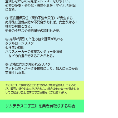
生活しながらの内見はストレスになりやすい。
荷物の多さ・老朽化・設備不良が「マイナス評価」
になる。
③ 瑕疵担保責任（契約不適合責任）が発生する
売却後に設備故障や不具合があれば、売主が対応・
補償の対象となる。
過去の不具合や修繕履歴の説明も必要。
④ 売却が長引くと住み替え計画が乱れる
ダブルローンリスク
仮住まい費用
ハウスメーカーの建築スケジュール調整
…などの負担が増えることがある。
⑤ 近隣に売却が知られるリスク
ネット公開・ポータル掲載により、知人に見つかる
可能性もある。
​※ご紹介した仲介会社と打合せおよび販売活動を行ってみた
が、販売方針や対応などが合わない場合は他の会社を選定し直
してご紹介いたしますのでご遠慮なくご相談下さい。
リムテラス二子玉川を業者買取りする場合