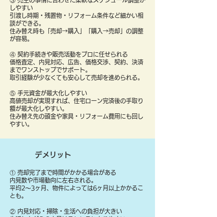
③ 売主の事情に合わせた柔軟なスケジュール調整が
しやすい
引渡し時期・残置物・リフォーム条件など細かい相
談ができる。
住み替え時も「売却→購入」「購入→売却」の調整
が容易。
④ 契約手続きや販売活動をプロに任せられる
価格査定、内見対応、広告、価格交渉、契約、決済
までワンストップでサポート。
取引経験が少なくても安心して売却を進められる。
⑤ 手元資金が最大化しやすい
高値売却が実現すれば、住宅ローン完済後の手取り
額が最大化しやすい。
住み替え先の頭金や家具・リフォーム費用にも回し
やすい。
デメリット
① 売却完了まで時間がかかる場合がある
内見数や市場動向に左右される。
平均2〜3ヶ月、物件によっては6ヶ月以上かかるこ
とも。
② 内見対応・掃除・生活への負担が大きい