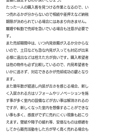
金額に設定するのが良いでしょう。
たった一人の購入客を見つける作業となるので、い
つ売れるかが分からないので相続や差押えなど納税
期限が決められている場合にはあまり向きません。
離婚や転勤で売却を急いでいる場合も注意が必要で
す。
また売却期間中は、いつ内見依頼が入るか分からな
いので、土日なども急な内見が入っても対応が出来
る様に遠出などは控えた方が良いです。購入希望者
は他の物件も必ず比較しているので、内見希望者を
いかに逃さず、対応できるかが売却成功の鍵となり
ます。
また築年数が経過し内装が古さを感じる場合、新し
く入居される方はリフォームやリノベーションを施
す事が多く室内の設備などが古い事は解消されるの
ですが、新しくなった室内を想像することができな
い事も多く、感度がでずに売れにくい現象も起こり
えます。壁紙や障子の破れ等、安価なものは修繕を
してから販売活動をした方が早く高く売れる場合も