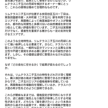
会社選びを誤り、結果として後悔するのではないか。リ
ムテラス二子玉川の売却を検討するオーナー様にとっ
て、これらの感情は極めて合理的なものです。
リムテラス二子玉川が位置する世田谷区玉川一丁目は、
東急田園都市線・大井町線「二子玉川」駅を利用できる
エリアです。再開発によって商業施設やオフィスが整備
され、都市的な利便性と多摩川沿いの自然環境を併せ持
つ街として高い評価を受けています。二子玉川は実需層
だけでなく、資産性を重視する層からも一定の支持を受
けるエリアです。
このような立地特性は、リムテラス二子玉川の売却にお
いて強い後押しとなる要素です。さらに、テラスハウス
型という形式は、一般的な区分マンションとは異なる独
立性や戸建て感覚を求める層に訴求できる可能性があり
ます。しかし、その価値は適切に整理されなければ伝わ
りません。
なぜ「どの会社に任せるか」で結果が変わるのでしょう
か。
それは、リムテラス二子玉川の特性をどれだけ深く理解
し、購入検討者の視点で論理的に整理できるかが重要だ
からです。二子玉川エリアの価格推移を把握している
か。再開発後の市場動向を理解しているか。テラスハウ
ス型の希少性をどのように説明できるか。
これらが曖昧なままでは、価格設定が保守的になりすぎ
たり、逆に過度に強気となり販売が停滞したりする可能
性があります。どちらも「損を避けたい」という本来の
目的から遠ざかる結果です。根拠に基づき戦略が整理さ