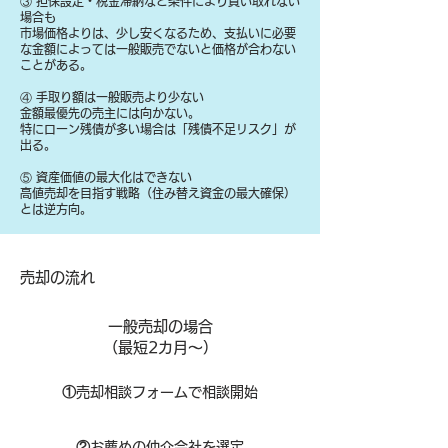
③ 担保設定・税金滞納など条件により買い取れない
場合も
​市場価格よりは、少し安くなるため、支払いに必要
な金額によっては一般販売でないと価格が合わない
ことがある。
④ 手取り額は一般販売より少ない
金額最優先の売主には向かない。
特にローン残債が多い場合は「残債不足リスク」が
出る。
⑤ 資産価値の最大化はできない
高値売却を目指す戦略（住み替え資金の最大確保）
とは逆方向。
​売却の流れ
一般売却の場合
​（最短2カ月～）
①
​売却相談フォームで相談開始
②
お薦めの仲介会社を選定