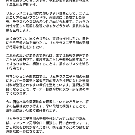
きる状態をつくることです。それが損する可能性を減ら
す具体的な行動です。
リムテラス二子玉川が売却しやすい理由として、二子玉
川エリアの高いブランド性、再開発による安定した需
要、テラスハウス型の希少性が挙げられます。これらの
特性を正しく理解し整理できるかどうかが、最終的な結
果を左右します。
高く売りたい。早く売りたい。買取も検討したい。自分
に合う売却方法を知りたい。リムテラス二子玉川の売却
が得意な会社を知りたい。
これらの思いがあるのであれば、まずは情報を整理する
ことが合理的です。相談することは売却を決断すること
ではありません。相談することは、損するリスクを減ら
す行為です。
当マンション売却窓口では、リムテラス二子玉川の売却
において一般販売と業者買取の双方を視野に入れた判断
材料が整理されやすい環境を整えています。選択肢が明
確になることで、オーナー様は冷静に次の一歩を決めや
すくなります。
今の価格水準や需要動向を把握しているかどうかで、将
来の結果は変わり得ます。早い段階で相談することで、
選択肢は広い状態で維持されます。
リムテラス二子玉川の売却を検討されているのであれ
ば、マンション売却窓口に相談し、問い合わせフォーム
から状況をお聞かせください。損を避けるための最も合
理的な第一歩になります。