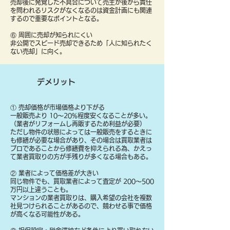
売却後に発覚した不具合について売主が後から責任
を問われるリスクがなくなるのは資金計画にも関連
するので重要なポイントとなる。
⑥ 周囲に売却が知られにくい
非公開でスピード売却できるため「人に知られたく
ない売却」に向く。
デメリット
① 売却価格が市場価格より下がる
一般販売より 10〜20%程度安くなることが多い。
（業者がリフォームし再販するため利益が必要）
ただし物件の状態によっては一般販売をするときに
も修繕が必要な場合があり、その場合は買取業者は
プロであることから修繕費を抑えられる為、かえっ
て業者買取りの方が手残りが多くなる場合もある。
② 業者によって価格差が大きい
同じ物件でも、買取業者によって査定が 200〜500
万円以上違うことも。
マンションの業者買取りは、購入希望の会社を複数
社見つけられることがあるので、競わせる事で価格
が高くなる可能性がある。