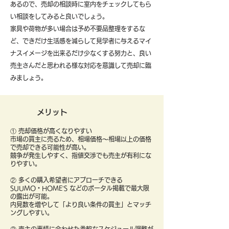
あるので、売却の相談時に室内をチェックしてもら
い相談をしてみると良いでしょう。
​家具や荷物が多い場合は予め不要品整理をするな
ど、できだけ生活感を減らして見学者に与えるマイ
ナスイメージを出来るだけ少なくする努力と、良い
売主さんだと思われる様な対応を意識して売却に臨
みましょう。
メリット
① 売却価格が高くなりやすい
市場の買主に売るため、相場価格〜相場以上の価格
で売却できる可能性が高い。
競争が発生しやすく、指値交渉でも売主が有利にな
りやすい。
② 多くの購入希望者にアプローチできる
SUUMO・HOME’S などのポータル掲載で最大限
の露出が可能。
内見数を増やして「より良い条件の買主」とマッチ
ングしやすい。