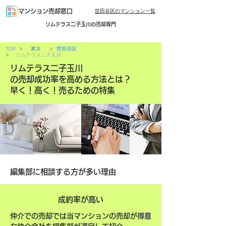
世田谷区のマンション一覧
マンション売却窓口
リムテラス二子玉川の売却専門
>
>
TOP
東京
世田谷区
>
リムテラス二子玉川
リムテラス二子玉川
の売却成功率を高める方法とは？
早く！高く！売るための特集
編集部に相談する方が多い理由
成約率が高い
仲介での売却では当マンションの売却が得意