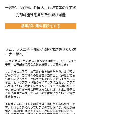
​一般客、投資家、外国人、買取業者の全ての
売却可能性を含めた相談が可能
編集部に無料相談をする
リムテラス二子玉川の売却を成功させたいオ
ーナー様へ
― 高く売る・早く売る・買取で即現金化。リムテラス二
子玉川の売却が得意な会社を厳選してご案内します ―
リムテラス二子玉川の売却を考え始めたとき、まず頭に
浮かぶのは「この物件の価値を本当に正しく評価しても
らえるのだろうか」という不安ではないでしょうか。二
子玉川というブランド性の高いエリアに立地し、テラス
ハウス型という特徴を持つリムテラス二子玉川だからこ
そ、その特性が十分に理解されなければ、本来の価値よ
り低い条件で手放してしまうのではないかという恐怖が
生まれます。
不動産売却における支配感情は「損したくない恐怖」で
す。相場より安く売ってしまうのではないか。販売が長
引き、最終的に価格を下げることになるのではないか。