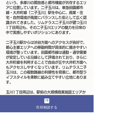
という、多摩川の開放感と都市機能が共存するエリ
アに位置しています。二子玉川は、東急田園都市
線・大井町線「二子玉川」駅を中心に、商業・住
宅・自然環境が高度にバランスした街として広く認
識されてきました。リムテラス二子玉川が建つ玉川
1丁目周辺も、その二子玉川エリアの魅力を日常の
中で実感しやすいポジションにあります。
二子玉川駅からは渋谷方面へのアクセスが良好で、
都心主要エリアへの移動時間が具体的に描きやすい
環境が整っています。田園都市線は通勤・通学需要
が安定している沿線として評価されており、さらに
大井町線を利用することで自由が丘や大井町方面へ
もアクセスしやすくなっています。リムテラス二子
玉川は、この複数路線の利便性を背景に、都市型ラ
イフスタイルを柔軟に組み立てやすい立地にありま
す。
玉川1丁目周辺は、駅前の大規模商業施設エリアか
ら少し距離を保った住宅街でありながら、日常の利
便性を損なわない距離感が特長です。二子玉川ライ
売却相談する
ズをはじめとする商業施設、スーパー、医療機関、
飲食店などが徒歩圏に揃い、生活動線を効率的にま
とめやすい環境が整っています。一方で、住宅街に
入ると低層住宅や中規模マンションが整然と並び、
落ち着いた街並みが広がっています。リムテラス二