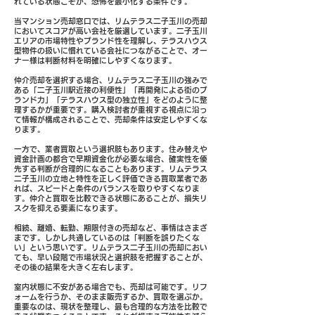
れている状態こそが、恐怖を最小化する条件です。
当マンション売却窓口では、リムテラス二子玉川の売却
においてスコアが高い会社を厳選しています。二子玉川
エリアの市場特性やブランド性を理解し、テラスハウス
型物件の扱いに慣れている会社につながることで、オー
ナー様は判断材料を明確にしやすくなります。
仲介売却を選択する場合、リムテラス二子玉川の強みで
ある「二子玉川駅近接の利便性」「再開発による街のブ
ランド力」「テラスハウス型の独立性」をどのように整
理するかが重要です。購入検討者が重視する視点に沿っ
て情報が構成されることで、売却条件は安定しやすくな
ります。
一方で、業者買取という選択肢もあります。住み替えや
資金計画の都合で早期資金化が必要な場合、確実性を優
先する判断が合理的になることもあります。リムテラス
二子玉川の立地と特性を正しく評価できる買取業者であ
れば、スピードと条件のバランスを取りやすくなりま
す。仲介と買取を比較できる状態にあることが、損失リ
スクを抑える要素になります。
相続、離婚、転勤、期限付きの売却など、事情はさまざ
まです。しかし共通しているのは「判断を誤りたくな
い」という思いです。リムテラス二子玉川の売却におい
ても、早い段階で市場状況と選択肢を把握することが、
その後の結果を大きく左右します。
室内状態に不安がある場合でも、売却は可能です。リフ
ォームを行うか、そのまま販売するか、買取を選ぶか。
重要なのは、現状を整理し、最も合理的な方法を比較で