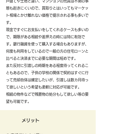
戸建てや土地と違い、マンションの売買は不測の事
態も起きにくいので、買取りとはいってもマーケッ
ト相場とかけ離れない価格で提示される事も多いで
す。
現金ですぐにお支払いをしてくれるケースも多いの
で、期限がある相続や差押えの時には特に有効で
す。銀行融資を使って購入する場合もありますが、
何度も利用をしているので一般の方の住宅ローンと
比べると決済までに必要な期間は短めです。
また反対に引渡しの時期をある程度待ってくれるこ
ともあるので、子供の学校の関係で契約はすぐに行
って売却自体は確定したいが、引渡しは数カ月待っ
て欲しいという希望も柔軟に対応が可能です。
​相続の物件などで残置物の処分もして欲しい等の要
望も可能です。
メリット