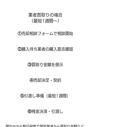
業者買取りの場合
（​最短1週間～）
①
​売却相談フォームで相談開始
②
購入待ち業者の購入意志確認
③
買取り金額を提示
④
売却決定・契約
⑤
引渡し準備（最短1週間）
⑥
残金決済・引渡し
問合せから数日程度で買取業者から買取り金額など