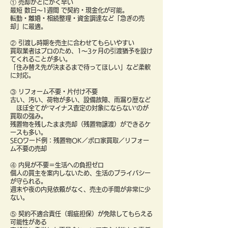
① 売却がとにかく早い
最短 数日〜1週間 で契約・現金化が可能。
転勤・離婚・相続整理・資金調達など「急ぎの売
却」に最適。
② 引渡し時期を売主に合わせてもらいやすい
買取業者はプロのため、1〜3ヶ月の引渡猶予を設け
てくれることが多い。
「住み替え先が決まるまで待ってほしい」など柔軟
に対応。
③ リフォーム不要・片付け不要
古い、汚い、荷物が多い、設備故障、雨漏り歴など
ほぼ全てが“マイナス査定の対象にならない”のが
買取の強み。
残置物を残したまま売却（残置物譲渡）ができるケ
ースも多い。
SEOワード例：残置物OK／ボロ家買取／リフォー
ム不要の売却
④ 内見が不要＝生活への負担ゼロ
個人の買主を案内しないため、生活のプライバシー
が守られる。
週末や夜の内見依頼がなく、売主の手間が非常に少
ない。
⑤ 契約不適合責任（瑕疵担保）が免除してもらえる
可能性がある