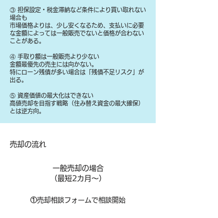
③ 担保設定・税金滞納など条件により買い取れない
場合も
​市場価格よりは、少し安くなるため、支払いに必要
な金額によっては一般販売でないと価格が合わない
ことがある。
④ 手取り額は一般販売より少ない
金額最優先の売主には向かない。
特にローン残債が多い場合は「残債不足リスク」が
出る。
⑤ 資産価値の最大化はできない
高値売却を目指す戦略（住み替え資金の最大確保）
とは逆方向。
​売却の流れ
一般売却の場合
​（最短2カ月～）
①
​売却相談フォームで相談開始