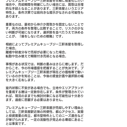
プレミアムキューブジー三軒茶屋を早期に現金化したい
場合や、売却期間を明確にしたい場合には、買取は合理
的な手段となることがあります。三軒茶屋というエリア
特性上、条件次第では前向きな提示がなされる可能性も
あります。
重要なのは、最初から仲介か買取かを固定しないことで
す。両方の条件を整理し比較することで、リスクの少な
い判断が可能になります。選択肢を並べたうえで決める
ことが、「損をしないための戦略」です。
相続によってプレミアムキューブジー三軒茶屋を取得し
た場合。
離婚や財産分与で売却が必要になった場合。
転勤や住み替えで期限付き売却となる場合。
事情がある状況では、判断の重みはさらに増します。だ
からこそ、今の市場価値を把握することが先決です。プ
レミアムキューブジー三軒茶屋が現在どの価格帯で動い
ているのかを知ることは、今後の資金計画や選択肢の幅
を大きく左右します。
室内状態に不安がある場合でも、立地やエリアブランド
を重視する層は一定数存在します。条件が整理されてい
れば、現況のままでも検討対象になる可能性は十分あり
ます。過度に悲観する必要はありません。
プレミアムキューブジー三軒茶屋が売却しやすい理由と
しては、三軒茶屋駅近接の利便性、都心アクセス、実需
と投資需要の両立、都市型物件としてのニーズ適合など
が挙げられます。一定の流動性が見込める環境にあるこ
とは事実です。