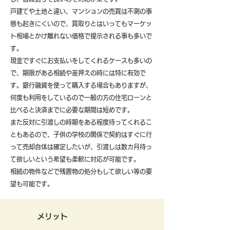
戸建てや土地と違い、マンションの売買は不測の事
態も起きにくいので、買取りとはいってもマーケッ
ト相場とかけ離れない価格で提示される事も多いで
す。
現金ですぐにお支払いをしてくれるケースも多いの
で、期限がある相続や差押えの時には特に有効で
す。銀行融資を使って購入する場合もありますが、
何度も利用をしているので一般の方の住宅ローンと
比べると決済までに必要な期間は短めです。
また反対に引渡しの時期をある程度待ってくれるこ
ともあるので、子供の学校の関係で契約はすぐに行
って売却自体は確定したいが、引渡しは数カ月待っ
て欲しいという希望も柔軟に対応が可能です。
​相続の物件などで残置物の処分もして欲しい等の要
望も可能です。
メリット