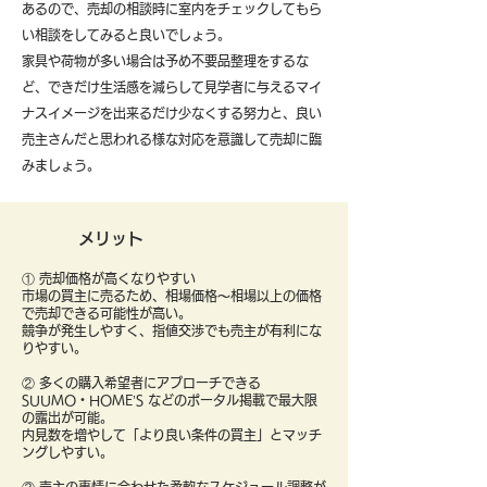
あるので、売却の相談時に室内をチェックしてもら
い相談をしてみると良いでしょう。
​家具や荷物が多い場合は予め不要品整理をするな
ど、できだけ生活感を減らして見学者に与えるマイ
ナスイメージを出来るだけ少なくする努力と、良い
売主さんだと思われる様な対応を意識して売却に臨
みましょう。
メリット
① 売却価格が高くなりやすい
市場の買主に売るため、相場価格〜相場以上の価格
で売却できる可能性が高い。
競争が発生しやすく、指値交渉でも売主が有利にな
りやすい。
② 多くの購入希望者にアプローチできる
SUUMO・HOME’S などのポータル掲載で最大限
の露出が可能。
内見数を増やして「より良い条件の買主」とマッチ
ングしやすい。