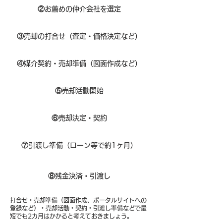
②
お薦めの仲介会社を選定
③
売却の打合せ（査定・価格決定など）
④
媒介契約・売却準備（図面作成など）
⑤
売却活動開始
⑥
売却決定・契約
⑦
引渡し準備（ローン等で約1ヶ月）
⑧​
残金決済・引渡し
打合せ・売却準備（図面作成、ポータルサイトへの
登録など）・売却活動・契約・引渡し準備などで最
短でも2カ月はかかると考えておきましょう。