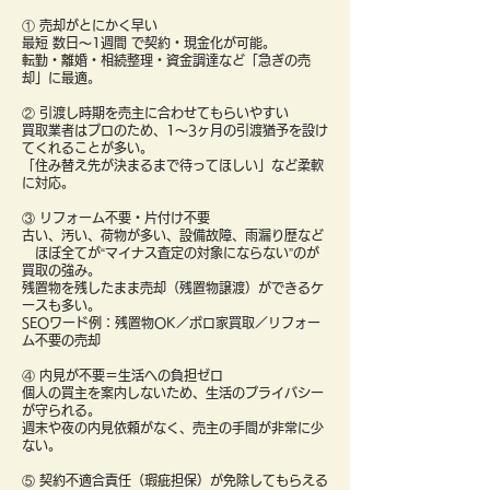
① 売却がとにかく早い
最短 数日〜1週間 で契約・現金化が可能。
転勤・離婚・相続整理・資金調達など「急ぎの売
却」に最適。
② 引渡し時期を売主に合わせてもらいやすい
買取業者はプロのため、1〜3ヶ月の引渡猶予を設け
てくれることが多い。
「住み替え先が決まるまで待ってほしい」など柔軟
に対応。
③ リフォーム不要・片付け不要
古い、汚い、荷物が多い、設備故障、雨漏り歴など
ほぼ全てが“マイナス査定の対象にならない”のが
買取の強み。
残置物を残したまま売却（残置物譲渡）ができるケ
ースも多い。
SEOワード例：残置物OK／ボロ家買取／リフォー
ム不要の売却
④ 内見が不要＝生活への負担ゼロ
個人の買主を案内しないため、生活のプライバシー
が守られる。
週末や夜の内見依頼がなく、売主の手間が非常に少
ない。
⑤ 契約不適合責任（瑕疵担保）が免除してもらえる