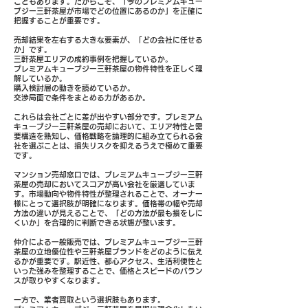
こともあります。だからこそ、「今のプレミアムキュー
ブジー三軒茶屋が市場でどの位置にあるのか」を正確に
把握することが重要です。
売却結果を左右する大きな要素が、「どの会社に任せる
か」です。
三軒茶屋エリアの成約事例を把握しているか。
プレミアムキューブジー三軒茶屋の物件特性を正しく理
解しているか。
購入検討層の動きを読めているか。
交渉局面で条件をまとめる力があるか。
これらは会社ごとに差が出やすい部分です。プレミアム
キューブジー三軒茶屋の売却において、エリア特性と需
要構造を熟知し、価格戦略を論理的に組み立てられる会
社を選ぶことは、損失リスクを抑えるうえで極めて重要
です。
マンション売却窓口では、プレミアムキューブジー三軒
茶屋の売却においてスコアが高い会社を厳選していま
す。市場動向や物件特性が整理されることで、オーナー
様にとって選択肢が明確になります。価格帯の幅や売却
方法の違いが見えることで、「どの方法が最も損をしに
くいか」を合理的に判断できる状態が整います。
仲介による一般販売では、プレミアムキューブジー三軒
茶屋の立地優位性や三軒茶屋ブランドをどのように伝え
るかが重要です。駅近性、都心アクセス、生活利便性と
いった強みを整理することで、価格とスピードのバラン
スが取りやすくなります。
一方で、業者買取という選択肢もあります。