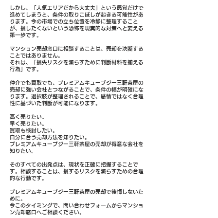
しかし、「人気エリアだから大丈夫」という感覚だけで
進めてしまうと、条件の取りこぼしが起きる可能性があ
ります。今の市場での立ち位置を冷静に整理すること
が、損したくないという恐怖を現実的な対策へと変える
第一歩です。
マンション売却窓口に相談することは、売却を決断する
ことではありません。
それは、「損失リスクを減らすために判断材料を揃える
行為」です。
仲介でも買取でも、プレミアムキューブジー三軒茶屋の
売却に強い会社とつながることで、条件の幅が明確にな
ります。選択肢が整理されることで、感情ではなく合理
性に基づいた判断が可能になります。
高く売りたい。
早く売りたい。
買取も検討したい。
自分に合う売却方法を知りたい。
プレミアムキューブジー三軒茶屋の売却が得意な会社を
知りたい。
そのすべての出発点は、現状を正確に把握することで
す。相談することは、損するリスクを減らすための合理
的な行動です。
プレミアムキューブジー三軒茶屋の売却で後悔しないた
めに。
今このタイミングで、問い合わせフォームからマンショ
ン売却窓口へご相談ください。