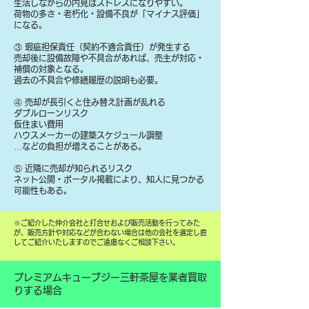
生活しながらの内見はストレスになりやすい。
荷物の多さ・老朽化・設備不良が「マイナス評価」
になる。
③ 瑕疵担保責任（契約不適合責任）が発生する
売却後に設備故障や不具合があれば、売主が対応・
補償の対象となる。
過去の不具合や修繕履歴の説明も必要。
④ 売却が長引くと住み替え計画が乱れる
ダブルローンリスク
仮住まい費用
ハウスメーカーの建築スケジュール調整
…などの負担が増えることがある。
⑤ 近隣に売却が知られるリスク
ネット公開・ポータル掲載により、知人に見つかる
可能性もある。
​※ご紹介した仲介会社と打合せおよび販売活動を行ってみた
が、販売方針や対応などが合わない場合は他の会社を選定し直
してご紹介いたしますのでご遠慮なくご相談下さい。
プレミアムキューブジー三軒茶屋を業者買取
りする場合