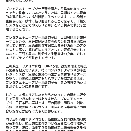
まうのではないか。
プレミアムキューブジー三軒茶屋という具体的なマンシ
ョン名で検索しているということは、売却はすでに現実
的な選択肢として検討段階に入っています。この段階で
重要なのは、感情に振り回されることではなく、「損失
リスクをどこまで抑えられるか」という視点で状況を整
理することです。
プレミアムキューブジー三軒茶屋は、世田谷区三軒茶屋
一丁目という、三軒茶屋駅徒歩圏の希少性ある立地に位
置しています。東急田園都市線による渋谷方面へのアク
セス力は高く、都心近接エリアとしての評価が安定して
います。三軒茶屋は、利便性と生活機能の充実、そして
エリアブランドが共存する街です。
三軒茶屋エリアは単身者、DINKS層、投資家層まで幅広
い需要を抱えています。特にコンパクトタイプや都市型
レジデンスは、実需と投資の両面から検討されるケース
が多く、市場の流動性が保たれやすい特徴があります。
プレミアムキューブジー三軒茶屋も、その特性を活かせ
るポジションにある物件です。
しかし、人気エリアにあるからといって、自動的に好条
件で売却できるわけではありません。プレミアムキュー
ブジー三軒茶屋の売却では、専有面積、間取り、階数、
方位、賃貸需要とのバランス、周辺の販売中物件との競
合状況などが価格に大きく影響します。
同じ三軒茶屋エリア内でも、価格設定を誤れば販売期間
が長期化し、結果的に条件を下げる展開になる可能性が
あります。逆に、慎重すぎる価格設定は機会損失を生む