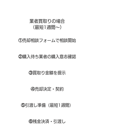
業者買取りの場合
（​最短1週間～）
①
​売却相談フォームで相談開始
②
購入待ち業者の購入意志確認
③
買取り金額を提示
④
売却決定・契約
⑤
引渡し準備（最短1週間）
⑥
残金決済・引渡し