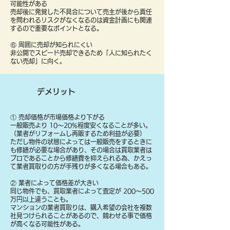
可能性がある
売却後に発覚した不具合について売主が後から責任
を問われるリスクがなくなるのは資金計画にも関連
するので重要なポイントとなる。
⑥ 周囲に売却が知られにくい
非公開でスピード売却できるため「人に知られたく
ない売却」に向く。
デメリット
① 売却価格が市場価格より下がる
一般販売より 10〜20%程度安くなることが多い。
（業者がリフォームし再販するため利益が必要）
ただし物件の状態によっては一般販売をするときに
も修繕が必要な場合があり、その場合は買取業者は
プロであることから修繕費を抑えられる為、かえっ
て業者買取りの方が手残りが多くなる場合もある。
② 業者によって価格差が大きい
同じ物件でも、買取業者によって査定が 200〜500
万円以上違うことも。
マンションの業者買取りは、購入希望の会社を複数
社見つけられることがあるので、競わせる事で価格
が高くなる可能性がある。