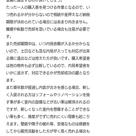
金額に設定するのが良いでしょう。
たった一人の購入客を見つける作業となるので、い
つ売れるかが分からないので相続や差押えなど納税
期限が決められている場合にはあまり向きません。
離婚や転勤で売却を急いでいる場合も注意が必要で
す。
また売却期間中は、いつ内見依頼が入るか分からな
いので、土日なども急な内見が入っても対応が出来
る様に遠出などは控えた方が良いです。購入希望者
は他の物件も必ず比較しているので、内見希望者を
いかに逃さず、対応できるかが売却成功の鍵となり
ます。
また築年数が経過し内装が古さを感じる場合、新し
く入居される方はリフォームやリノベーションを施
す事が多く室内の設備などが古い事は解消されるの
ですが、新しくなった室内を想像することができな
い事も多く、感度がでずに売れにくい現象も起こり
えます。壁紙や障子の破れ等、安価なものは修繕を
してから販売活動をした方が早く高く売れる場合も