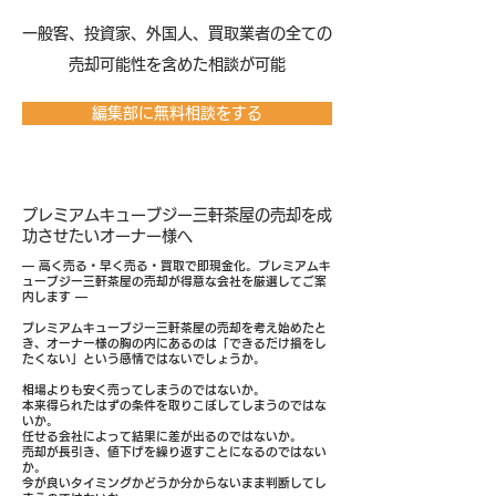
​一般客、投資家、外国人、買取業者の全ての
売却可能性を含めた相談が可能
編集部に無料相談をする
プレミアムキューブジー三軒茶屋の売却を成
功させたいオーナー様へ
― 高く売る・早く売る・買取で即現金化。プレミアムキ
ューブジー三軒茶屋の売却が得意な会社を厳選してご案
内します ―
プレミアムキューブジー三軒茶屋の売却を考え始めたと
き、オーナー様の胸の内にあるのは「できるだけ損をし
たくない」という感情ではないでしょうか。
相場よりも安く売ってしまうのではないか。
本来得られたはずの条件を取りこぼしてしまうのではな
いか。
任せる会社によって結果に差が出るのではないか。
売却が長引き、値下げを繰り返すことになるのではない
か。
今が良いタイミングかどうか分からないまま判断してし