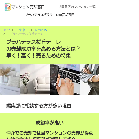
世田谷区のマンション一覧
マンション売却窓口
プラハテラス桜丘テーレの売却専門
>
>
TOP
東京
世田谷区
>
プラハテラス桜丘テーレ
プラハテラス桜丘テーレ
の売却成功率を高める方法とは？
早く！高く！売るための特集
編集部に相談する方が多い理由
成約率が高い
仲介での売却では当マンションの売却が得意