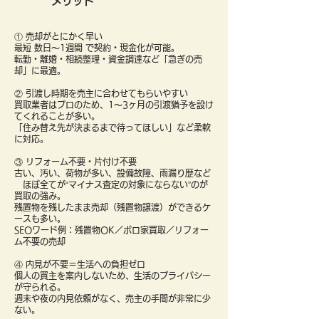
メリット
① 売却がとにかく早い
最短 数日〜1週間 で契約・現金化が可能。
転勤・離婚・相続整理・資金調達など「急ぎの売
却」に最適。
② 引渡し時期を売主に合わせてもらいやすい
買取業者はプロのため、1〜3ヶ月の引渡猶予を設け
てくれることが多い。
「住み替え先が決まるまで待ってほしい」など柔軟
に対応。
③ リフォーム不要・片付け不要
古い、汚い、荷物が多い、設備故障、雨漏り歴など
ほぼ全てが“マイナス査定の対象にならない”のが
買取の強み。
残置物を残したまま売却（残置物譲渡）ができるケ
ースも多い。
SEOワード例：残置物OK／ボロ家買取／リフォー
ム不要の売却
④ 内見が不要＝生活への負担ゼロ
個人の買主を案内しないため、生活のプライバシー
が守られる。
週末や夜の内見依頼がなく、売主の手間が非常に少
ない。