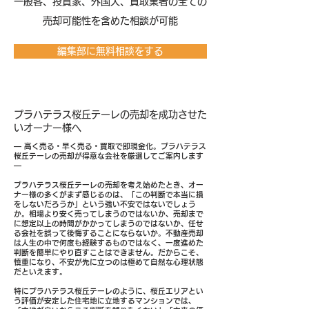
​一般客、投資家、外国人、買取業者の全ての
売却可能性を含めた相談が可能
編集部に無料相談をする
プラハテラス桜丘テーレの売却を成功させた
いオーナー様へ
― 高く売る・早く売る・買取で即現金化。プラハテラス
桜丘テーレの売却が得意な会社を厳選してご案内します
―
プラハテラス桜丘テーレの売却を考え始めたとき、オー
ナー様の多くがまず感じるのは、「この判断で本当に損
をしないだろうか」という強い不安ではないでしょう
か。相場より安く売ってしまうのではないか、売却まで
に想定以上の時間がかかってしまうのではないか、任せ
る会社を誤って後悔することにならないか。不動産売却
は人生の中で何度も経験するものではなく、一度進めた
判断を簡単にやり直すことはできません。だからこそ、
慎重になり、不安が先に立つのは極めて自然な心理状態
だといえます。
特にプラハテラス桜丘テーレのように、桜丘エリアとい
う評価が安定した住宅地に立地するマンションでは、