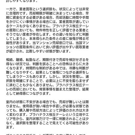
討しやすくなります。
一方で、業者買取という選択肢も、状況によっては非常
に合理的です。売却期限が明確に決まっている場合、早
期に資金化する必要がある場合、売却活動に時間や手間
をかけにくい事情がある場合には、業者買取が適してい
るケースも少なくありません。プラハテラス桜丘テーレ
の買取においても、物件特性を正しく評価できる業者と
そうでない業者が存在します。その違いを知らずに判断
してしまうと、本来得られた条件との差に後悔が残る可
能性があります。当マンション売却窓口では、当該マン
ションの買取条件において良い評価が出やすい買取業者
が紹介され、比較しやすい状態が整います。
相続、離婚、転勤など、期限付きで売却を検討せざるを
得ない状況では、判断を誤ることへの恐怖はさらに大き
くなります。時間的な制約がある中では、冷静な判断が
難しくなりやすく、結果として後悔につながる選択をし
てしまうケースもあります。しかし、状況を整理し、選
択肢を明確にすることで、必要以上に不安を膨らませず
に済むことも少なくありません。プラハテラス桜丘テー
レの売却においても、背景事情を踏まえた整理が、結果
として納得感につながります。
室内の状態に不安がある場合でも、売却が難しいとは限
りません。使用感が強い場合や手直しが必要な状態であ
っても、購入層や売却方法によって評価のされ方は大き
く変わります。プラハテラス桜丘テーレという立地やエ
リア性から、室内状態だけで一律に判断されることは少
なく、選択肢を整理することで見えてくる可能性があり
ます。