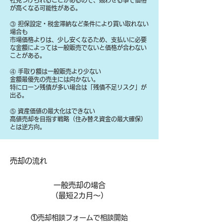
社見つけられることがあるので、競わせる事で価格
が高くなる可能性がある。
③ 担保設定・税金滞納など条件により買い取れない
場合も
​市場価格よりは、少し安くなるため、支払いに必要
な金額によっては一般販売でないと価格が合わない
ことがある。
④ 手取り額は一般販売より少ない
金額最優先の売主には向かない。
特にローン残債が多い場合は「残債不足リスク」が
出る。
⑤ 資産価値の最大化はできない
高値売却を目指す戦略（住み替え資金の最大確保）
とは逆方向。
​売却の流れ
一般売却の場合
​（最短2カ月～）
①
​売却相談フォームで相談開始