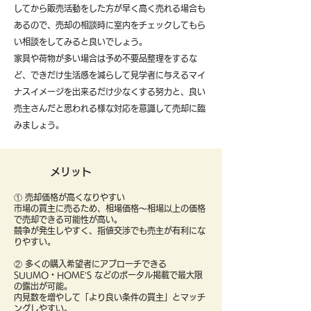
してから販売活動をした方が早く高く売れる場合も
あるので、売却の相談時に室内をチェックしてもら
い相談をしてみると良いでしょう。
​家具や荷物が多い場合は予め不要品整理をするな
ど、できだけ生活感を減らして見学者に与えるマイ
ナスイメージを出来るだけ少なくする努力と、良い
売主さんだと思われる様な対応を意識して売却に臨
みましょう。
メリット
① 売却価格が高くなりやすい
市場の買主に売るため、相場価格〜相場以上の価格
で売却できる可能性が高い。
競争が発生しやすく、指値交渉でも売主が有利にな
りやすい。
② 多くの購入希望者にアプローチできる
SUUMO・HOME’S などのポータル掲載で最大限
の露出が可能。
内見数を増やして「より良い条件の買主」とマッチ
ングしやすい。