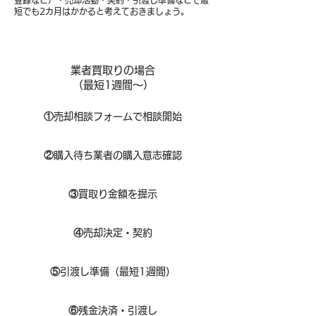
登録など）・売却活動・契約・引渡し準備などで最
短でも2カ月はかかると考えておきましょう。
業者買取りの場合
（​最短1週間～）
①
​売却相談フォームで相談開始
②
購入待ち業者の購入意志確認
③
買取り金額を提示
④
売却決定・契約
⑤
引渡し準備（最短1週間）
⑥
残金決済・引渡し