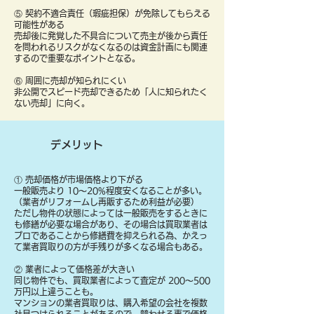
⑤ 契約不適合責任（瑕疵担保）が免除してもらえる
可能性がある
売却後に発覚した不具合について売主が後から責任
を問われるリスクがなくなるのは資金計画にも関連
するので重要なポイントとなる。
⑥ 周囲に売却が知られにくい
非公開でスピード売却できるため「人に知られたく
ない売却」に向く。
デメリット
① 売却価格が市場価格より下がる
一般販売より 10〜20%程度安くなることが多い。
（業者がリフォームし再販するため利益が必要）
ただし物件の状態によっては一般販売をするときに
も修繕が必要な場合があり、その場合は買取業者は
プロであることから修繕費を抑えられる為、かえっ
て業者買取りの方が手残りが多くなる場合もある。
② 業者によって価格差が大きい
同じ物件でも、買取業者によって査定が 200〜500
万円以上違うことも。
マンションの業者買取りは、購入希望の会社を複数