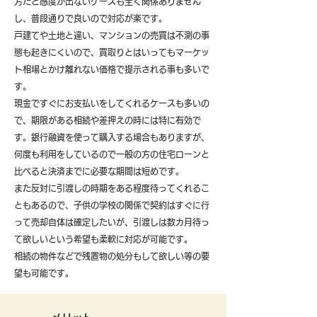
方だと感度が出ないケースも全く関係ありません
し、普段通りで良いので対応が楽です。
戸建てや土地と違い、マンションの売買は不測の事
態も起きにくいので、買取りとはいってもマーケッ
ト相場とかけ離れない価格で提示される事も多いで
す。
現金ですぐにお支払いをしてくれるケースも多いの
で、期限がある相続や差押えの時には特に有効で
す。銀行融資を使って購入する場合もありますが、
何度も利用をしているので一般の方の住宅ローンと
比べると決済までに必要な期間は短めです。
また反対に引渡しの時期をある程度待ってくれるこ
ともあるので、子供の学校の関係で契約はすぐに行
って売却自体は確定したいが、引渡しは数カ月待っ
て欲しいという希望も柔軟に対応が可能です。
​相続の物件などで残置物の処分もして欲しい等の要
望も可能です。