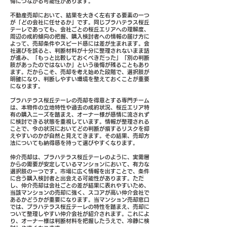
悔につながる可能性があります。
不動産売却において、結果を大きく左右する要素の一つ
が「どの会社に任せるか」です。同じプラハテラス桜丘
テーレであっても、会社ごとの桜丘エリアへの理解度、
周辺の成約傾向の把握、購入検討者への情報の届け方に
よって、売却条件やスピード感には差が生まれます。会
社選びを誤ると、判断材料が十分に整理されないまま話
が進み、「もっと比較しておくべきだった」「別の判断
肢があったのではないか」という後悔が残ることもあり
ます。だからこそ、売却を考え始めた段階で、選択肢が
明確になり、判断しやすい環境を整えておくことが重要
になります。
プラハテラス桜丘テーレの売却を得意とする専門チーム
は、本物件の立地特性や過去の成約状況、桜丘エリア特
有の購入ニーズを踏まえ、オーナー様が感情に流されず
に検討できる状態を重視しています。情報が整理される
ことで、今の状況においてどの判断が損するリスクを抑
えやすいのかが自然と見えてきます。その結果、売却方
法についても納得感を持って選びやすくなります。
仲介売却は、プラハテラス桜丘テーレのように、実需層
からの需要が安定しているマンションにおいて、有力な
選択肢の一つです。市場に広く情報を出すことで、条件
に合う購入検討者と出会える可能性があります。ただ
し、仲介売却は会社ごとの差が結果に表れやすいため、
当該マンションの売却に強く、スコアが高い仲介会社で
あるかどうかが重要になります。当マンション売却窓口
では、プラハテラス桜丘テーレの特性を踏まえ、売却に
ついて整理しやすい仲介会社が紹介されます。これによ
り、オーナー様は判断材料を把握したうえで、冷静に検