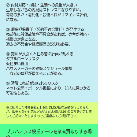
② 内見対応・掃除・生活への負担が大きい
生活しながらの内見はストレスになりやすい。
荷物の多さ・老朽化・設備不良が「マイナス評価」
になる。
③ 瑕疵担保責任（契約不適合責任）が発生する
売却後に設備故障や不具合があれば、売主が対応・
補償の対象となる。
過去の不具合や修繕履歴の説明も必要。
④ 売却が長引くと住み替え計画が乱れる
ダブルローンリスク
仮住まい費用
ハウスメーカーの建築スケジュール調整
…などの負担が増えることがある。
⑤ 近隣に売却が知られるリスク
ネット公開・ポータル掲載により、知人に見つかる
可能性もある。
​※ご紹介した仲介会社と打合せおよび販売活動を行ってみた
が、販売方針や対応などが合わない場合は他の会社を選定し直
してご紹介いたしますのでご遠慮なくご相談下さい。
プラハテラス桜丘テーレを業者買取りする場