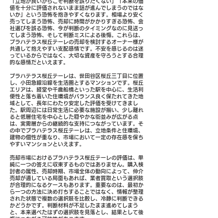
「立地が良いからこそ判断を誤りたくない」「本来の価
値を十分に評価されないまま話が進んでしまうのではな
いか」という恐怖を抱きやすくなります。相場より安く
売ってしまう恐怖、売却に時間がかかりすぎる恐怖、会
社選びを誤る恐怖、今が判断のタイミングなのに見送っ
てしまう恐怖、そして判断ミスによる後悔。これらは、
プラハテラス桜丘テーレの売却を検討するオーナー様が
共通して抱えやすい支配感情です。不安を感じるのは迷
っているからではなく、大切な資産を守ろうとする合理
的な感情だといえます。
プラハテラス桜丘テーレは、世田谷区桜丘三丁目に位置
し、小田急線沿線を生活圏とするマンションです。桜丘
エリアは、経堂や千歳船橋といった駅を中心に、生活利
便性と落ち着いた住環境がバランス良く保たれてきた地
域として、長年にわたり安定した評価を受けてきまし
た。駅周辺には日常生活に必要な施設が揃い、少し離れ
ると低層住宅を中心とした穏やかな街並みが広がる点
は、実需層からの継続的な支持につながっています。そ
の中でプラハテラス桜丘テーレは、立地条件と住環境、
建物の個性が重なり、市場において一定の存在感を保ち
やすいマンションといえます。
売却市場におけるプラハテラス桜丘テーレの評価は、単
純に一つの答えに収束するものではありません。購入検
討者の属性、売却時期、市場全体の動向によって、仲介
売却が適している局面もあれば、業者買取という選択肢
が合理的になるケースもあります。重要なのは、最初か
ら一つの方法に決め打ちすることではなく、情報が整理
された状態で複数の選択肢を比較し、冷静に判断できる
かどうかです。判断材料が不足したまま進めてしまう
と、本来選べたはずの選択肢を見落とし、結果として後