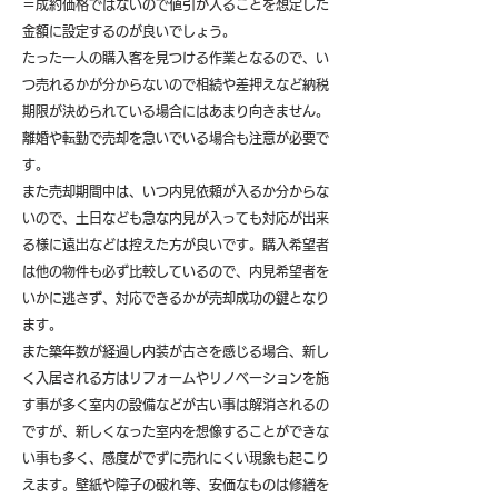
＝成約価格ではないので値引が入ることを想定した
金額に設定するのが良いでしょう。
たった一人の購入客を見つける作業となるので、い
つ売れるかが分からないので相続や差押えなど納税
期限が決められている場合にはあまり向きません。
離婚や転勤で売却を急いでいる場合も注意が必要で
す。
また売却期間中は、いつ内見依頼が入るか分からな
いので、土日なども急な内見が入っても対応が出来
る様に遠出などは控えた方が良いです。購入希望者
は他の物件も必ず比較しているので、内見希望者を
いかに逃さず、対応できるかが売却成功の鍵となり
ます。
また築年数が経過し内装が古さを感じる場合、新し
く入居される方はリフォームやリノベーションを施
す事が多く室内の設備などが古い事は解消されるの
ですが、新しくなった室内を想像することができな
い事も多く、感度がでずに売れにくい現象も起こり
えます。壁紙や障子の破れ等、安価なものは修繕を