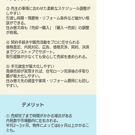
③ 売主の事情に合わせた柔軟なスケジュール調整が
しやすい
引渡し時期・残置物・リフォーム条件など細かい相
談ができる。
住み替え時も「売却→購入」「購入→売却」の調整
が容易。
④ 契約手続きや販売活動をプロに任せられる
価格査定、内見対応、広告、価格交渉、契約、決済
までワンストップでサポート。
取引経験が少なくても安心して売却を進められる。
⑤ 手元資金が最大化しやすい
高値売却が実現すれば、住宅ローン完済後の手取り
額が最大化しやすい。
住み替え先の頭金や家具・リフォーム費用にも回し
やすい。
デメリット
① 売却完了まで時間がかかる場合がある
内見数や市場動向に左右される。
平均2〜3ヶ月、物件によっては6ヶ月以上かかるこ
とも。