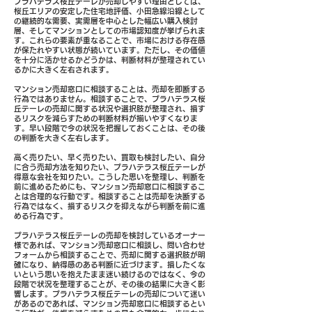
プラハテラス桜丘テーレが売却しやすい理由としては、
桜丘エリアの安定した住宅地評価、小田急線沿線として
の継続的な需要、実需層を中心とした幅広い購入検討
層、そしてマンションとしての市場認知度が挙げられま
す。これらの要素が重なることで、市場における存在感
が保たれやすい状態が続いています。ただし、その価値
を十分に活かせるかどうかは、判断材料が整理されてい
るかに大きく左右されます。
マンション売却窓口に相談することは、売却を即断する
行為ではありません。相談することで、プラハテラス桜
丘テーレの売却に関する状況や選択肢が整理され、損す
るリスクを減らすための判断材料が揃いやすくなりま
す。早い段階で今の状況を把握しておくことは、その後
の判断を大きく左右します。
高く売りたい、早く売りたい、買取も検討したい、自分
に合う売却方法を知りたい、プラハテラス桜丘テーレが
得意な会社を知りたい。こうした思いを整理し、判断を
前に進めるためにも、マンション売却窓口に相談するこ
とは合理的な行動です。相談することは売却を決断する
行為ではなく、損するリスクを抑えながら判断を前に進
める行為です。
プラハテラス桜丘テーレの売却を検討しているオーナー
様であれば、マンション売却窓口に相談し、問い合わせ
フォームから相談することで、売却に関する選択肢が明
確になり、納得感のある判断に近づけます。損したくな
いという思いを抱えたまま迷い続けるのではなく、今の
段階で状況を整理することが、その後の結果に大きく影
響します。プラハテラス桜丘テーレの売却について迷い
があるのであれば、マンション売却窓口に相談するとい