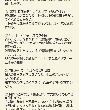
却」に最適。
② 引渡し時期を売主に合わせてもらいやすい
買取業者はプロのため、1〜3ヶ月の引渡猶予を設け
てくれることが多い。
「住み替え先が決まるまで待ってほしい」など柔軟
に対応。
③ リフォーム不要・片付け不要
古い、汚い、荷物が多い、設備故障、雨漏り歴など
ほぼ全てが“マイナス査定の対象にならない”のが
買取の強み。
残置物を残したまま売却（残置物譲渡）ができるケ
ースも多い。
SEOワード例：残置物OK／ボロ家買取／リフォー
ム不要の売却
④ 内見が不要＝生活への負担ゼロ
個人の買主を案内しないため、生活のプライバシー
が守られる。
週末や夜の内見依頼がなく、売主の手間が非常に少
ない。
⑤ 契約不適合責任（瑕疵担保）が免除してもらえる
可能性がある
売却後に発覚した不具合について売主が後から責任
を問われるリスクがなくなるのは資金計画にも関連
するので重要なポイントとなる。