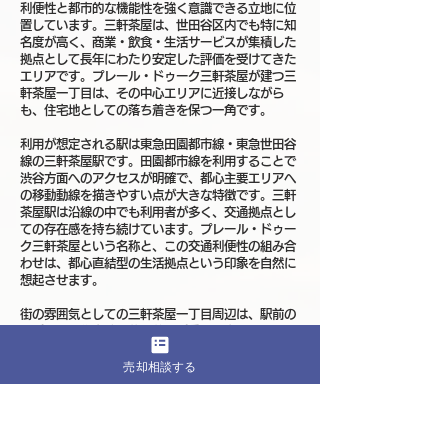
利便性と都市的な機能性を強く意識できる立地に位
置しています。三軒茶屋は、世田谷区内でも特に知
名度が高く、商業・飲食・生活サービスが集積した
拠点として長年にわたり安定した評価を受けてきた
エリアです。プレール・ドゥーク三軒茶屋が建つ三
軒茶屋一丁目は、その中心エリアに近接しながら
も、住宅地としての落ち着きを保つ一角です。
利用が想定される駅は東急田園都市線・東急世田谷
線の三軒茶屋駅です。田園都市線を利用することで
渋谷方面へのアクセスが明確で、都心主要エリアへ
の移動動線を描きやすい点が大きな特徴です。三軒
茶屋駅は沿線の中でも利用者が多く、交通拠点とし
ての存在感を持ち続けています。プレール・ドゥー
ク三軒茶屋という名称と、この交通利便性の組み合
わせは、都心直結型の生活拠点という印象を自然に
想起させます。
街の雰囲気としての三軒茶屋一丁目周辺は、駅前の
にぎわいと住宅地の落ち着きが重なり合うエリアで
す。駅周辺には多様な飲食店や商業施設が集積して
売却相談する
いる一方で、一本奥に入ると戸建て住宅や中規模マ
ンションが並ぶ住宅地が広がります。このような構
造により、利便性を享受しながらも、日常生活にお
いて過度な騒音や混雑を感じにくい住環境が形成さ
れています。プレール・ドゥーク三軒茶屋の周辺