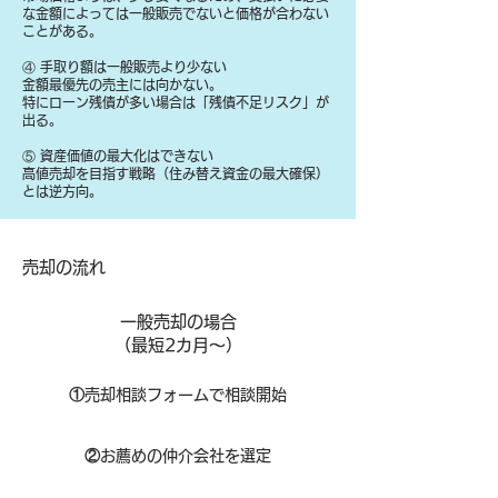
な金額によっては一般販売でないと価格が合わない
ことがある。
④ 手取り額は一般販売より少ない
金額最優先の売主には向かない。
特にローン残債が多い場合は「残債不足リスク」が
出る。
⑤ 資産価値の最大化はできない
高値売却を目指す戦略（住み替え資金の最大確保）
とは逆方向。
​売却の流れ
一般売却の場合
​（最短2カ月～）
①
​売却相談フォームで相談開始
②
お薦めの仲介会社を選定