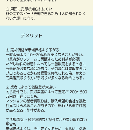
⑥ 周囲に売却が知られにくい
非公開でスピード売却できるため「人に知られたく
ない売却」に向く。
デメリット
① 売却価格が市場価格より下がる
一般販売より 10〜20%程度安くなることが多い。
（業者がリフォームし再販するため利益が必要）
ただし物件の状態によっては一般販売をするときに
も修繕が必要な場合があり、その場合は買取業者は
プロであることから修繕費を抑えられる為、かえっ
て業者買取りの方が手残りが多くなる場合もある。
② 業者によって価格差が大きい
同じ物件でも、買取業者によって査定が 200〜500
万円以上違うことも。
マンションの業者買取りは、購入希望の会社を複数
社見つけられることがあるので、競わせる事で価格
が高くなる可能性がある。
③ 担保設定・税金滞納など条件により買い取れない
場合も
​市場価格よりは、少し安くなるため、支払いに必要