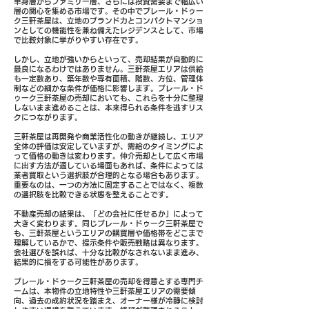
単身層からファミリー層、さらには投資需要まで幅広い
層の関心を集める市場です。その中でプレール・ドゥー
ク三軒茶屋は、立地のブランド力とコンパクトマンショ
ンとしての機能性を兼ね備えたレジデンスとして、市場
で比較対象に挙がりやすい存在です。
しかし、立地が強いからといって、売却結果が自動的に
最良になるわけではありません。三軒茶屋エリアは供給
も一定数あり、築年数や専有面積、階数、方位、管理体
制などの細かな条件が価格に影響します。プレール・ド
ゥーク三軒茶屋の売却においても、これらを十分に整理
しないまま進めることは、本来得られる条件を逃すリス
クにつながります。
三軒茶屋は再開発や商業活性化の動きが継続し、エリア
全体の評価は安定していますが、需給のタイミングによ
って価格の動きは変わります。仲介売却として広く市場
に出す方法が適している場面もあれば、条件によっては
業者買取という選択肢が合理的となる場合もあります。
重要なのは、一つの方法に固定することではなく、複数
の選択肢を比較できる状態を整えることです。
不動産売却の結果は、「どの会社に任せるか」によって
大きく変わります。同じプレール・ドゥーク三軒茶屋で
も、三軒茶屋というエリアの購買層や価格帯をどこまで
理解しているかで、提示条件や販売戦略は異なります。
会社選びを誤れば、十分な比較がなされないまま進み、
結果的に損をする可能性があります。
プレール・ドゥーク三軒茶屋の売却を得意とする専門チ
ームは、本物件の立地特性や三軒茶屋エリアの需要傾
向、過去の成約状況を踏まえ、オーナー様が冷静に検討