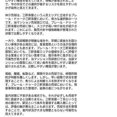
しやすい環境を整えています。情報が整理されること
で、今の市況でどの選択が損するリスクを抑えやすいの
かが自然と見えてきます。
仲介売却は、三軒茶屋という人気エリアに立地するプレ
ール・ドゥーク三軒茶屋において、有力な選択肢の一つ
です。当マンション売却窓口では、プレール・ドゥーク
三軒茶屋の売却に強く、スコアが高い仲介会社が紹介さ
れます。これにより、販売方針や価格戦略が整理された
状態で比較しやすくなります。
一方で、売却期限が明確な場合や、早期に資金化を図り
たい事情がある場合には、業者買取という方法が合理的
となることもあります。プレール・ドゥーク三軒茶屋の
買取においても、三軒茶屋エリアの価値を正しく評価で
きる業者とそうでない業者では、提示条件に差が生じる
可能性があります。当マンション売却窓口では、当該マ
ンションの買取において良い条件を提示しやすい業者が
紹介されるため、比較しやすい環境が整います。
相続、離婚、転勤など、期限付きの売却では、時間的制
約が判断を難しくします。しかし、早い段階で状況を整
理することで、焦りによる判断ミスを防ぎやすくなりま
す。プレール・ドゥーク三軒茶屋の売却においても、背
景事情を踏まえた整理が、結果の差につながります。
室内状態に不安がある場合でも、それが必ずしも売却不
利に直結するとは限りません。三軒茶屋一丁目という立
地の魅力や、駅近という条件を重視する購入層にとって
は、評価の軸が異なることもあります。売却方法を整理
することで、室内状況が大きな障壁とならない可能性も
見えてきます。