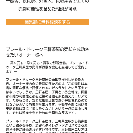
​一般客、投資家、外国人、買取業者の全ての
売却可能性を含めた相談が可能
編集部に無料相談をする
プレール・ドゥーク三軒茶屋の売却を成功さ
せたいオーナー様へ
― 高く売る・早く売る・買取で即現金化。プレール・ド
ゥーク三軒茶屋の売却が得意な会社を厳選してご案内し
ます ―
プレール・ドゥーク三軒茶屋の売却を検討し始めたと
き、オーナー様の心に最初に浮かぶのは「この物件は本
当に適正な価格で評価されるのだろうか」という不安で
はないでしょうか。三軒茶屋一丁目という立地は、田園
都市線の利便性と都心近接の価値を兼ね備えたエリアで
す。だからこそ、安易な相場比較で過小評価されるので
はないかという恐怖が生まれます。不動産売却における
支配感情は常に「損したくない」という一点に集中しま
す。それは資産を守るための合理的な反応です。
プレール・ドゥーク三軒茶屋は、三軒茶屋駅から徒歩圏
という強みを持ち、渋谷へダイレクトアクセスできる交
通利便性が評価されやすい物件です。三軒茶屋エリアは