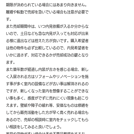
期限が決められている場合にはあまり向きません。
離婚や転勤で売却を急いでいる場合も注意が必要で
す。
また売却期間中は、いつ内見依頼が入るか分からな
いので、土日なども急な内見が入っても対応が出来
る様に遠出などは控えた方が良いです。購入希望者
は他の物件も必ず比較しているので、内見希望者を
いかに逃さず、対応できるかが売却成功の鍵となり
ます。
また築年数が経過し内装が古さを感じる場合、新し
く入居される方はリフォームやリノベーションを施
す事が多く室内の設備などが古い事は解消されるの
ですが、新しくなった室内を想像することができな
い事も多く、感度がでずに売れにくい現象も起こり
えます。壁紙や障子の破れ等、安価なものは修繕を
してから販売活動をした方が早く高く売れる場合も
あるので、売却の相談時に室内をチェックしてもら
い相談をしてみると良いでしょう。