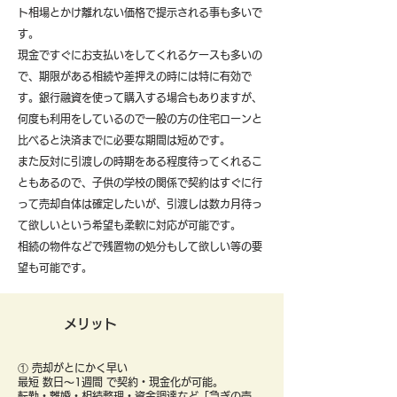
ト相場とかけ離れない価格で提示される事も多いで
す。
現金ですぐにお支払いをしてくれるケースも多いの
で、期限がある相続や差押えの時には特に有効で
す。銀行融資を使って購入する場合もありますが、
何度も利用をしているので一般の方の住宅ローンと
比べると決済までに必要な期間は短めです。
また反対に引渡しの時期をある程度待ってくれるこ
ともあるので、子供の学校の関係で契約はすぐに行
って売却自体は確定したいが、引渡しは数カ月待っ
て欲しいという希望も柔軟に対応が可能です。
​相続の物件などで残置物の処分もして欲しい等の要
望も可能です。
メリット
① 売却がとにかく早い
最短 数日〜1週間 で契約・現金化が可能。
転勤・離婚・相続整理・資金調達など「急ぎの売