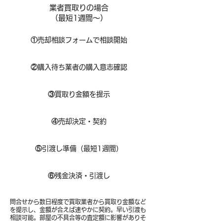
業者買取りの場合
（​最短1週間～）
①
​売却相談フォームで相談開始
②
購入待ち業者の購入意志確認
③
買取り金額を提示
④
売却決定・契約
⑤
引渡し準備（最短1週間）
⑥
残金決済・引渡し
問合せから数日程度で買取業者から買取り金額など
を提示し、金額が合えば速やかに契約。早い引渡も
相談可能。部屋の不具合等の査定額に影響がありそ