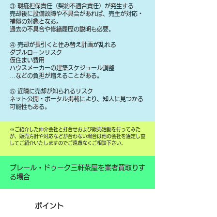
③ 瑕疵担保責任（契約不適合責任）が発生する
売却後に設備故障や不具合があれば、売主が対応・
補償の対象となる。
過去の不具合や修繕履歴の説明も必要。
④ 売却が長引くと住み替え計画が乱れる
ダブルローンリスク
仮住まい費用
ハウスメーカーの建築スケジュール調整
…などの負担が増えることがある。
⑤ 近隣に売却が知られるリスク
ネット公開・ポータル掲載により、知人に見つかる
可能性もある。
​※ご紹介した仲介会社と打合せおよび販売活動を行ってみた
が、販売方針や対応などが合わない場合は他の会社を選定し直
してご紹介いたしますのでご遠慮なくご相談下さい。
プレール・ドゥーク三軒茶屋を業者買取りす
る場合
ポイント