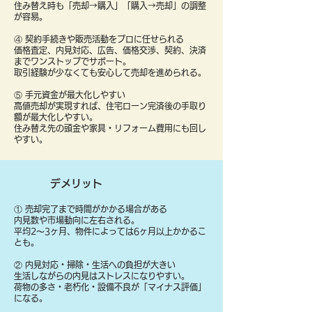
住み替え時も「売却→購入」「購入→売却」の調整
が容易。
④ 契約手続きや販売活動をプロに任せられる
価格査定、内見対応、広告、価格交渉、契約、決済
までワンストップでサポート。
取引経験が少なくても安心して売却を進められる。
⑤ 手元資金が最大化しやすい
高値売却が実現すれば、住宅ローン完済後の手取り
額が最大化しやすい。
住み替え先の頭金や家具・リフォーム費用にも回し
やすい。
デメリット
① 売却完了まで時間がかかる場合がある
内見数や市場動向に左右される。
平均2〜3ヶ月、物件によっては6ヶ月以上かかるこ
とも。
② 内見対応・掃除・生活への負担が大きい
生活しながらの内見はストレスになりやすい。
荷物の多さ・老朽化・設備不良が「マイナス評価」
になる。