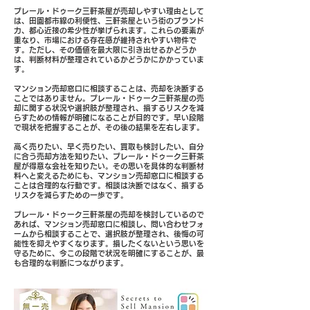
プレール・ドゥーク三軒茶屋が売却しやすい理由として
は、田園都市線の利便性、三軒茶屋という街のブランド
力、都心近接の希少性が挙げられます。これらの要素が
重なり、市場における存在感が維持されやすい物件で
す。ただし、その価値を最大限に引き出せるかどうか
は、判断材料が整理されているかどうかにかかっていま
す。
マンション売却窓口に相談することは、売却を決断する
ことではありません。プレール・ドゥーク三軒茶屋の売
却に関する状況や選択肢が整理され、損するリスクを減
らすための情報が明確になることが目的です。早い段階
で現状を把握することが、その後の結果を左右します。
高く売りたい、早く売りたい、買取も検討したい、自分
に合う売却方法を知りたい、プレール・ドゥーク三軒茶
屋が得意な会社を知りたい。その思いを具体的な判断材
料へと変えるためにも、マンション売却窓口に相談する
ことは合理的な行動です。相談は決断ではなく、損する
リスクを減らすための一歩です。
プレール・ドゥーク三軒茶屋の売却を検討しているので
あれば、マンション売却窓口に相談し、問い合わせフォ
ームから相談することで、選択肢が整理され、後悔の可
能性を抑えやすくなります。損したくないという思いを
守るために、今この段階で状況を明確にすることが、最
も合理的な判断につながります。