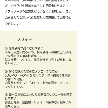
​家具や荷物が多い場合は予め不要品整理をするな
ど、できだけ生活感を減らして見学者に与えるマイ
ナスイメージを出来るだけ少なくする努力と、良い
売主さんだと思われる様な対応を意識して売却に臨
みましょう。
メリット
① 売却価格が高くなりやすい
市場の買主に売るため、相場価格〜相場以上の価格
で売却できる可能性が高い。
競争が発生しやすく、指値交渉でも売主が有利にな
りやすい。
② 多くの購入希望者にアプローチできる
SUUMO・HOME’S などのポータル掲載で最大限
の露出が可能。
内見数を増やして「より良い条件の買主」とマッチ
ングしやすい。
③ 売主の事情に合わせた柔軟なスケジュール調整が
しやすい
引渡し時期・残置物・リフォーム条件など細かい相
談ができる。