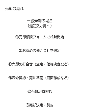
​売却の流れ
一般売却の場合
​（最短2カ月～）
①
​売却相談フォームで相談開始
②
お薦めの仲介会社を選定
③
売却の打合せ（査定・価格決定など）
④
媒介契約・売却準備（図面作成など）
⑤
売却活動開始
⑥
売却決定・契約