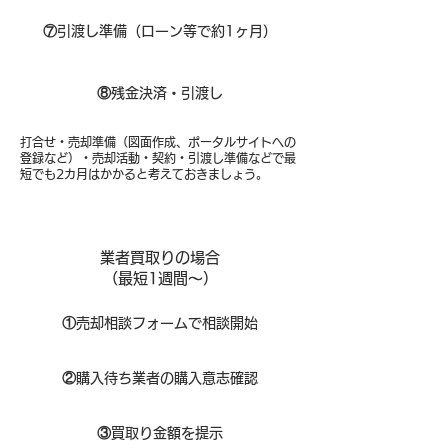
⑦
引渡し準備（ローン等で約1ヶ月）
⑧​
残金決済・引渡し
打合せ・売却準備（図面作成、ポータルサイトへの
登録など）・売却活動・契約・引渡し準備などで最
短でも2カ月はかかると考えておきましょう。
業者買取りの場合
（​最短1週間～）
①
​売却相談フォームで相談開始
②
購入待ち業者の購入意志確認
③
買取り金額を提示