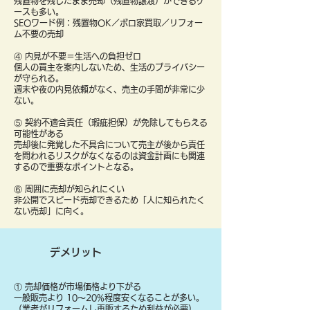
残置物を残したまま売却（残置物譲渡）ができるケ
ースも多い。
SEOワード例：残置物OK／ボロ家買取／リフォー
ム不要の売却
④ 内見が不要＝生活への負担ゼロ
個人の買主を案内しないため、生活のプライバシー
が守られる。
週末や夜の内見依頼がなく、売主の手間が非常に少
ない。
⑤ 契約不適合責任（瑕疵担保）が免除してもらえる
可能性がある
売却後に発覚した不具合について売主が後から責任
を問われるリスクがなくなるのは資金計画にも関連
するので重要なポイントとなる。
⑥ 周囲に売却が知られにくい
非公開でスピード売却できるため「人に知られたく
ない売却」に向く。
デメリット
① 売却価格が市場価格より下がる
一般販売より 10〜20%程度安くなることが多い。
（業者がリフォームし再販するため利益が必要）