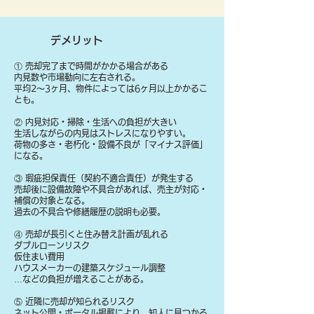
デメリット
① 売却完了まで時間がかかる場合がある
内見数や市場動向に左右される。
平均2〜3ヶ月、物件によっては6ヶ月以上かかるこ
とも。
② 内見対応・掃除・生活への負担が大きい
生活しながらの内見はストレスになりやすい。
荷物の多さ・老朽化・設備不良が「マイナス評価」
になる。
③ 瑕疵担保責任（契約不適合責任）が発生する
売却後に設備故障や不具合があれば、売主が対応・
補償の対象となる。
過去の不具合や修繕履歴の説明も必要。
④ 売却が長引くと住み替え計画が乱れる
ダブルローンリスク
仮住まい費用
ハウスメーカーの建築スケジュール調整
…などの負担が増えることがある。
⑤ 近隣に売却が知られるリスク
ネット公開・ポータル掲載により、知人に見つかる