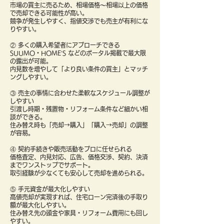
市場の買主に売るため、相場価格〜相場以上の価格
で売却できる可能性が高い。
競争が発生しやすく、指値交渉でも売主が有利にな
りやすい。
② 多くの購入希望者にアプローチできる
SUUMO・HOME’S などのポータル掲載で最大限
の露出が可能。
内見数を増やして「より良い条件の買主」とマッチ
ングしやすい。
③ 売主の事情に合わせた柔軟なスケジュール調整が
しやすい
引渡し時期・残置物・リフォーム条件など細かい相
談ができる。
住み替え時も「売却→購入」「購入→売却」の調整
が容易。
④ 契約手続きや販売活動をプロに任せられる
価格査定、内見対応、広告、価格交渉、契約、決済
までワンストップでサポート。
取引経験が少なくても安心して売却を進められる。
⑤ 手元資金が最大化しやすい
高値売却が実現すれば、住宅ローン完済後の手取り
額が最大化しやすい。
住み替え先の頭金や家具・リフォーム費用にも回し
やすい。