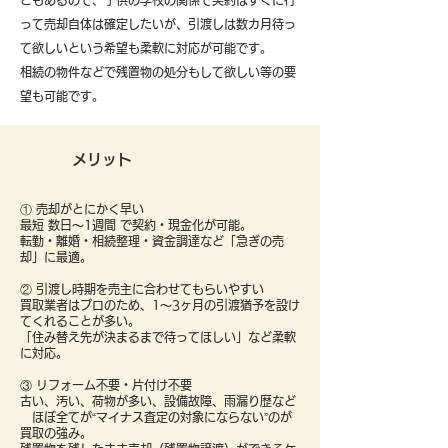
ともあるので、子供の学校の関係で契約はすぐに行
って売却自体は確定したいが、引渡しは数カ月待っ
て欲しいという希望も柔軟に対応が可能です。
​相続の物件などで残置物の処分もして欲しい等の要
望も可能です。
メリット
① 売却がとにかく早い
最短 数日〜1週間 で契約・現金化が可能。
転勤・離婚・相続整理・資金調達など「急ぎの売
却」に最適。
② 引渡し時期を売主に合わせてもらいやすい
買取業者はプロのため、1〜3ヶ月の引渡猶予を設け
てくれることが多い。
「住み替え先が決まるまで待ってほしい」など柔軟
に対応。
③ リフォーム不要・片付け不要
古い、汚い、荷物が多い、設備故障、雨漏り歴など
ほぼ全てが“マイナス査定の対象にならない”のが
買取の強み。