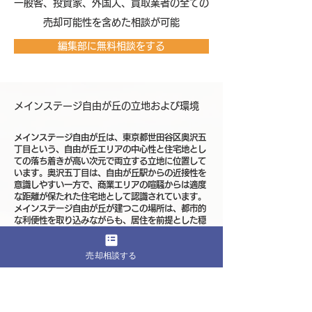
​一般客、投資家、外国人、買取業者の全ての
売却可能性を含めた相談が可能
編集部に無料相談をする
メインステージ自由が丘の立地および環境
メインステージ自由が丘は、東京都世田谷区奥沢五
丁目という、自由が丘エリアの中心性と住宅地とし
ての落ち着きが高い次元で両立する立地に位置して
います。奥沢五丁目は、自由が丘駅からの近接性を
意識しやすい一方で、商業エリアの喧騒からは適度
な距離が保たれた住宅地として認識されています。
メインステージ自由が丘が建つこの場所は、都市的
な利便性を取り込みながらも、居住を前提とした穏
やかな環境が形成されてきたエリアです。
売却相談する
利用が想定される駅としては、東急東横線および大
井町線の自由が丘駅が生活圏の中心に入り、渋谷方
面や横浜方面、大井町方面など複数方向へのアクセ
スを比較的明確に描ける点が大きな特徴です。東横
線は都心と横浜エリアを結ぶ主要路線として支持さ