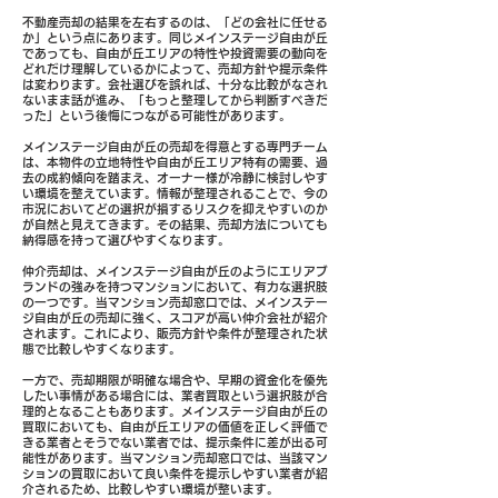
不動産売却の結果を左右するのは、「どの会社に任せる
か」という点にあります。同じメインステージ自由が丘
であっても、自由が丘エリアの特性や投資需要の動向を
どれだけ理解しているかによって、売却方針や提示条件
は変わります。会社選びを誤れば、十分な比較がなされ
ないまま話が進み、「もっと整理してから判断すべきだ
った」という後悔につながる可能性があります。
メインステージ自由が丘の売却を得意とする専門チーム
は、本物件の立地特性や自由が丘エリア特有の需要、過
去の成約傾向を踏まえ、オーナー様が冷静に検討しやす
い環境を整えています。情報が整理されることで、今の
市況においてどの選択が損するリスクを抑えやすいのか
が自然と見えてきます。その結果、売却方法についても
納得感を持って選びやすくなります。
仲介売却は、メインステージ自由が丘のようにエリアブ
ランドの強みを持つマンションにおいて、有力な選択肢
の一つです。当マンション売却窓口では、メインステー
ジ自由が丘の売却に強く、スコアが高い仲介会社が紹介
されます。これにより、販売方針や条件が整理された状
態で比較しやすくなります。
一方で、売却期限が明確な場合や、早期の資金化を優先
したい事情がある場合には、業者買取という選択肢が合
理的となることもあります。メインステージ自由が丘の
買取においても、自由が丘エリアの価値を正しく評価で
きる業者とそうでない業者では、提示条件に差が出る可
能性があります。当マンション売却窓口では、当該マン
ションの買取において良い条件を提示しやすい業者が紹
介されるため、比較しやすい環境が整います。