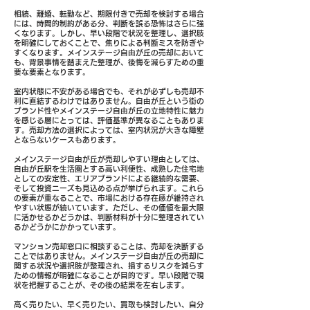
相続、離婚、転勤など、期限付きで売却を検討する場合
には、時間的制約がある分、判断を誤る恐怖はさらに強
くなります。しかし、早い段階で状況を整理し、選択肢
を明確にしておくことで、焦りによる判断ミスを防ぎや
すくなります。メインステージ自由が丘の売却において
も、背景事情を踏まえた整理が、後悔を減らすための重
要な要素となります。
室内状態に不安がある場合でも、それが必ずしも売却不
利に直結するわけではありません。自由が丘という街の
ブランド性やメインステージ自由が丘の立地特性に魅力
を感じる層にとっては、評価基準が異なることもありま
す。売却方法の選択によっては、室内状況が大きな障壁
とならないケースもあります。
メインステージ自由が丘が売却しやすい理由としては、
自由が丘駅を生活圏とする高い利便性、成熟した住宅地
としての安定性、エリアブランドによる継続的な需要、
そして投資ニーズも見込める点が挙げられます。これら
の要素が重なることで、市場における存在感が維持され
やすい状態が続いています。ただし、その価値を最大限
に活かせるかどうかは、判断材料が十分に整理されてい
るかどうかにかかっています。
マンション売却窓口に相談することは、売却を決断する
ことではありません。メインステージ自由が丘の売却に
関する状況や選択肢が整理され、損するリスクを減らす
ための情報が明確になることが目的です。早い段階で現
状を把握することが、その後の結果を左右します。
高く売りたい、早く売りたい、買取も検討したい、自分