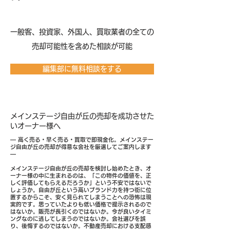
​一般客、投資家、外国人、買取業者の全ての
売却可能性を含めた相談が可能
編集部に無料相談をする
メインステージ自由が丘の売却を成功させた
いオーナー様へ
― 高く売る・早く売る・買取で即現金化。メインステー
ジ自由が丘の売却が得意な会社を厳選してご案内します
―
メインステージ自由が丘の売却を検討し始めたとき、オ
ーナー様の中に生まれるのは、「この物件の価値を、正
しく評価してもらえるだろうか」という不安ではないで
しょうか。自由が丘という高いブランド力を持つ街に位
置するからこそ、安く見られてしまうことへの恐怖は現
実的です。思っていたよりも低い価格で提示されるので
はないか。販売が長引くのではないか。今が良いタイミ
ングなのに逃してしまうのではないか。会社選びを誤
り、後悔するのではないか。不動産売却における支配感