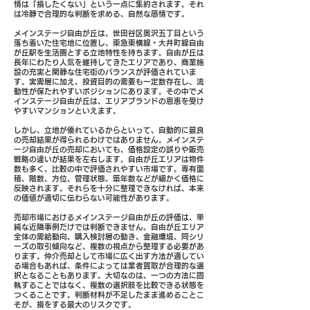
情は「損したくない」という一点に集約されます。それ
は冷静で合理的な判断を求める、自然な感情です。
メインステージ自由が丘は、世田谷区奥沢五丁目という
落ち着いた住宅地に位置し、東急東横線・大井町線自由
が丘駅を生活圏とする立地特性を持ちます。自由が丘は
長年にわたり人気を維持してきたエリアであり、商業施
設の充実と閑静な住宅街のバランスが評価されていま
す。実需層に加え、投資目的の需要も一定数存在し、流
動性が保たれやすいポジションにあります。その中でメ
インステージ自由が丘は、エリアブランドの恩恵を受け
やすいマンションといえます。
しかし、立地が優れているからといって、自動的に最良
の売却結果が得られるわけではありません。メインステ
ージ自由が丘の売却においても、価格設定の誤りや販売
戦略の違いが結果を左右します。自由が丘エリアは物件
数も多く、比較の中で評価されやすい市場です。専有面
積、階数、方位、管理状態、築年数などが細かく価格に
反映されます。それらを十分に整理できなければ、本来
の価値が適切に伝わらない可能性があります。
売却市場におけるメインステージ自由が丘の評価は、単
純な近隣事例だけでは判断できません。自由が丘エリア
全体の需給動向、購入検討層の動き、金融環境、同シリ
ーズの取引傾向など、複数の視点から整理する必要があ
ります。仲介売却として市場に広く出す方法が適してい
る場合もあれば、条件によっては業者買取が合理的な選
択となることもあります。大切なのは、一つの方法に固
執することではなく、複数の選択肢を比較できる状態を
つくることです。判断材料が不足したまま進めることこ
そが、損をする最大のリスクです。