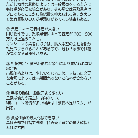
ただし物件の状態によっては一般販売をするときに
も修繕が必要な場合があり、その場合は買取業者は
プロであることから修繕費を抑えられる為、かえっ
て業者買取りの方が手残りが多くなる場合もある。
② 業者によって価格差が大きい
同じ物件でも、買取業者によって査定が 200〜500
万円以上違うことも。
マンションの業者買取りは、購入希望の会社を複数
社見つけられることがあるので、競わせる事で価格
が高くなる可能性がある。
③ 担保設定・税金滞納など条件により買い取れない
場合も
​市場価格よりは、少し安くなるため、支払いに必要
な金額によっては一般販売でないと価格が合わない
ことがある。
④ 手取り額は一般販売より少ない
金額最優先の売主には向かない。
特にローン残債が多い場合は「残債不足リスク」が
出る。
⑤ 資産価値の最大化はできない
高値売却を目指す戦略（住み替え資金の最大確保）
とは逆方向。