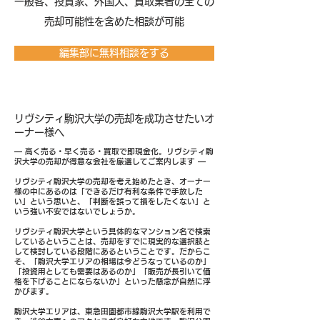
​一般客、投資家、外国人、買取業者の全ての
売却可能性を含めた相談が可能
編集部に無料相談をする
リヴシティ駒沢大学の売却を成功させたいオ
ーナー様へ
― 高く売る・早く売る・買取で即現金化。リヴシティ駒
沢大学の売却が得意な会社を厳選してご案内します ―
リヴシティ駒沢大学の売却を考え始めたとき、オーナー
様の中にあるのは「できるだけ有利な条件で手放した
い」という思いと、「判断を誤って損をしたくない」と
いう強い不安ではないでしょうか。
リヴシティ駒沢大学という具体的なマンション名で検索
しているということは、売却をすでに現実的な選択肢と
して検討している段階にあるということです。だからこ
そ、「駒沢大学エリアの相場は今どうなっているのか」
「投資用としても需要はあるのか」「販売が長引いて価
格を下げることにならないか」といった懸念が自然に浮
かびます。
駒沢大学エリアは、東急田園都市線駒沢大学駅を利用で