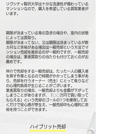
リヴシティ駒沢大学は十分な流通性が備わっている
マンションなので、購入を希望している買取業者が
います。
期限が決まっている等の急ぎの場合や、室内の状態
によっては買取り。
期限が決まってない、又は期限は決まっているが数
カ月など余裕がある場合は一般売却という方法でマ
ンション売却を進めるのが一般的ですが、一般売却
の場合は、業者買取りの当たりも付けておくのがお
薦めです。
仲介で売却をする一般売却は、たった一人の購入者
を探す作業となるので時間がかかってしまう事があ
り、売却を行うオーナー（売主）にとって焦りなど
の心理的負荷が生じることがございます。
業者買取りの場合、一般売却よりも金額が下がって
しまうことがありますが、「〇〇万円で買い取って
もらえる」という売却のゴールの1つを確保してお
くだけで安心感が芽生え、一般売却中も心理的に余
裕を持つことができます。
ハイブリット売却