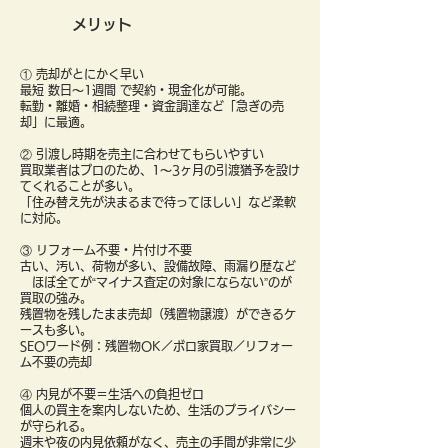
メリット
① 売却がとにかく早い
最短 数日〜1週間 で契約・現金化が可能。
転勤・離婚・相続整理・資金調達など「急ぎの売
却」に最適。
② 引渡し時期を売主に合わせてもらいやすい
買取業者はプロのため、1〜3ヶ月の引渡猶予を設け
てくれることが多い。
「住み替え先が決まるまで待ってほしい」など柔軟
に対応。
③ リフォーム不要・片付け不要
古い、汚い、荷物が多い、設備故障、雨漏り歴など
ほぼ全てが“マイナス査定の対象にならない”のが
買取の強み。
残置物を残したまま売却（残置物譲渡）ができるケ
ースも多い。
SEOワード例：残置物OK／ボロ家買取／リフォー
ム不要の売却
④ 内見が不要＝生活への負担ゼロ
個人の買主を案内しないため、生活のプライバシー
が守られる。
週末や夜の内見依頼がなく、売主の手間が非常に少