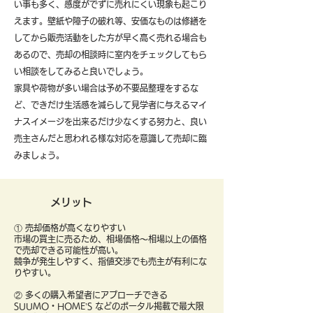
い事も多く、感度がでずに売れにくい現象も起こり
えます。壁紙や障子の破れ等、安価なものは修繕を
してから販売活動をした方が早く高く売れる場合も
あるので、売却の相談時に室内をチェックしてもら
い相談をしてみると良いでしょう。
​家具や荷物が多い場合は予め不要品整理をするな
ど、できだけ生活感を減らして見学者に与えるマイ
ナスイメージを出来るだけ少なくする努力と、良い
売主さんだと思われる様な対応を意識して売却に臨
みましょう。
メリット
① 売却価格が高くなりやすい
市場の買主に売るため、相場価格〜相場以上の価格
で売却できる可能性が高い。
競争が発生しやすく、指値交渉でも売主が有利にな
りやすい。
② 多くの購入希望者にアプローチできる
SUUMO・HOME’S などのポータル掲載で最大限