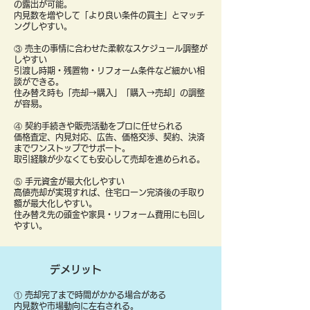
の露出が可能。
内見数を増やして「より良い条件の買主」とマッチ
ングしやすい。
③ 売主の事情に合わせた柔軟なスケジュール調整が
しやすい
引渡し時期・残置物・リフォーム条件など細かい相
談ができる。
住み替え時も「売却→購入」「購入→売却」の調整
が容易。
④ 契約手続きや販売活動をプロに任せられる
価格査定、内見対応、広告、価格交渉、契約、決済
までワンストップでサポート。
取引経験が少なくても安心して売却を進められる。
⑤ 手元資金が最大化しやすい
高値売却が実現すれば、住宅ローン完済後の手取り
額が最大化しやすい。
住み替え先の頭金や家具・リフォーム費用にも回し
やすい。
デメリット
① 売却完了まで時間がかかる場合がある
内見数や市場動向に左右される。