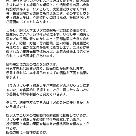
き、渋谷方面へのアクセスが良好な立地です。駒沢公園
をはじめとする緑豊かな環境と、生活利便性の高い商業
施設が共存するエリアとして、実需層だけでなく単身
者・投資家層からの需要も見込めます。その中でリヴシ
ティ駒沢大学は、立地特性や間取り構成、管理状況など
が評価のポイントになります。
しかし、駒沢大学エリアは供給も一定数ある市場です。
築年数や広さが近い物件が並ぶ中で、リヴシティ駒沢大
学をどの位置に置くのかによって売却結果は大きく変わ
ります。階数、方位、専有面積、室内状態、賃貸履歴の
有無など、細かな条件が価格に影響します。これらが整
理されないまま売却を進めれば、本来の価値より低く見
られてしまう可能性があります。
価格設定は売却の成否を分けます。
強気すぎれば反響が減り、販売期間が長期化します。
慎重すぎれば、本来得られるはずの価格を下回る結果に
なります。
「今のリヴシティ駒沢大学が市場のどのポジションにあ
るのか」を客観的に把握することが、損したくないとい
う感情を冷静な判断へと変えていきます。
そして、結果を左右するのは「どの会社に任せるか」と
いう選択です。
駒沢大学エリアの成約動向を継続的に把握しているか。
リヴシティ駒沢大学の物件特性を理解しているか。
投資需要と実需の両面を踏まえた価格戦略を組み立てら
れるか。
販売方針に一貫性があるか。