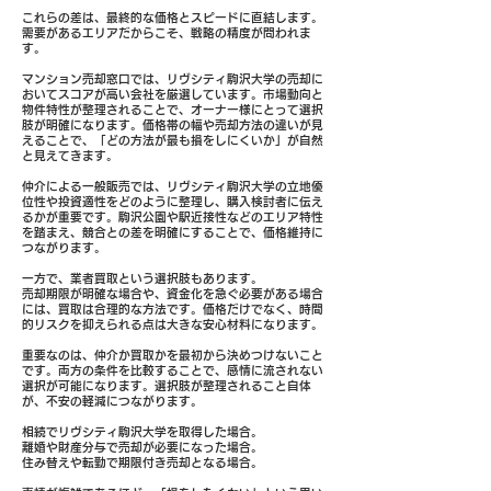
これらの差は、最終的な価格とスピードに直結します。
需要があるエリアだからこそ、戦略の精度が問われま
す。
マンション売却窓口では、リヴシティ駒沢大学の売却に
おいてスコアが高い会社を厳選しています。市場動向と
物件特性が整理されることで、オーナー様にとって選択
肢が明確になります。価格帯の幅や売却方法の違いが見
えることで、「どの方法が最も損をしにくいか」が自然
と見えてきます。
仲介による一般販売では、リヴシティ駒沢大学の立地優
位性や投資適性をどのように整理し、購入検討者に伝え
るかが重要です。駒沢公園や駅近接性などのエリア特性
を踏まえ、競合との差を明確にすることで、価格維持に
つながります。
一方で、業者買取という選択肢もあります。
売却期限が明確な場合や、資金化を急ぐ必要がある場合
には、買取は合理的な方法です。価格だけでなく、時間
的リスクを抑えられる点は大きな安心材料になります。
重要なのは、仲介か買取かを最初から決めつけないこと
です。両方の条件を比較することで、感情に流されない
選択が可能になります。選択肢が整理されること自体
が、不安の軽減につながります。
相続でリヴシティ駒沢大学を取得した場合。
離婚や財産分与で売却が必要になった場合。
住み替えや転勤で期限付き売却となる場合。