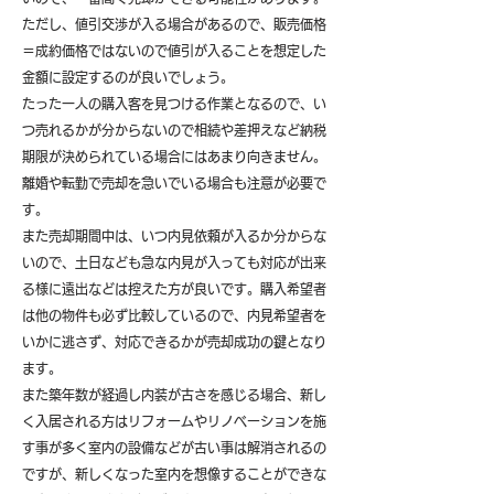
ただし、値引交渉が入る場合があるので、販売価格
＝成約価格ではないので値引が入ることを想定した
金額に設定するのが良いでしょう。
たった一人の購入客を見つける作業となるので、い
つ売れるかが分からないので相続や差押えなど納税
期限が決められている場合にはあまり向きません。
離婚や転勤で売却を急いでいる場合も注意が必要で
す。
また売却期間中は、いつ内見依頼が入るか分からな
いので、土日なども急な内見が入っても対応が出来
る様に遠出などは控えた方が良いです。購入希望者
は他の物件も必ず比較しているので、内見希望者を
いかに逃さず、対応できるかが売却成功の鍵となり
ます。
また築年数が経過し内装が古さを感じる場合、新し
く入居される方はリフォームやリノベーションを施
す事が多く室内の設備などが古い事は解消されるの
ですが、新しくなった室内を想像することができな