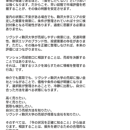
事情が複雑であるほど、「損をしたくない」という思い
は強くなります。だからこそ、早い段階で市場評価を把
握することが、その後の判断を安定させます。
室内の状態に不安がある場合でも、駒沢大学エリアの安
定した需要を背景に、条件が整理されていれば十分に検
討対象となる可能性があります。過度に悲観する必要は
ありません。
リヴシティ駒沢大学が売却しやすい背景には、交通利便
性、駒沢エリアのブランド性、投資需要の存在がありま
す。ただし、その強みを正確に整理しなければ、本来の
評価にはつながりません。
マンション売却窓口に相談することは、売却を決断する
ことではありません。
それは、「損するリスクを減らすために情報を整理する
行為」です。
仲介でも買取でも、リヴシティ駒沢大学の売却に強い会
社とつながることで、価格や条件の幅が明確になりま
す。選択肢が整理されることで、冷静に比較し、自分に
合った方法を選べる状態になります。
高く売りたい。
早く売りたい。
買取も検討したい。
自分に合う売却方法を知りたい。
リヴシティ駒沢大学の売却が得意な会社を知りたい。
そのすべては、「今の状況を正確に知ること」から始ま
ります。相談することは、損失を避けるための合理的な