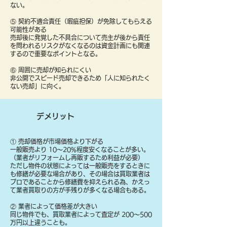
ない。
⑤ 契約不適合責任（瑕疵担保）が免除してもらえる
可能性がある
売却後に発覚した不具合について売主が後から責任
を問われるリスクがなくなるのは資金計画にも関連
するので重要なポイントとなる。
⑥ 周囲に売却が知られにくい
非公開でスピード売却できるため「人に知られたく
ない売却」に向く。
デメリット
① 売却価格が市場価格より下がる
一般販売より 10〜20%程度安くなることが多い。
（業者がリフォームし再販するため利益が必要）
ただし物件の状態によっては一般販売をするときに
も修繕が必要な場合があり、その場合は買取業者は
プロであることから修繕費を抑えられる為、かえっ
て業者買取りの方が手残りが多くなる場合もある。
② 業者によって価格差が大きい
同じ物件でも、買取業者によって査定が 200〜500
万円以上違うことも。