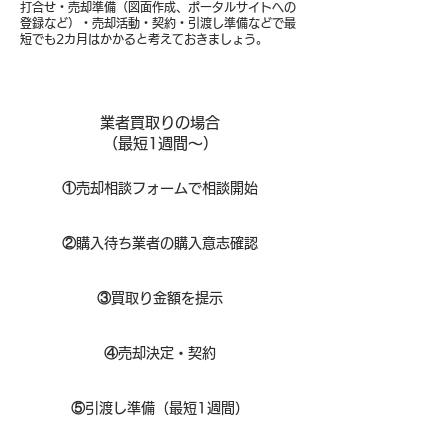
打合せ・売却準備（図面作成、ポータルサイトへの
登録など）・売却活動・契約・引渡し準備などで最
短でも2カ月はかかると考えておきましょう。
業者買取りの場合
（​最短1週間～）
①
​売却相談フォームで相談開始
②
購入待ち業者の購入意志確認
③
買取り金額を提示
④
売却決定・契約
⑤
引渡し準備（最短1週間）