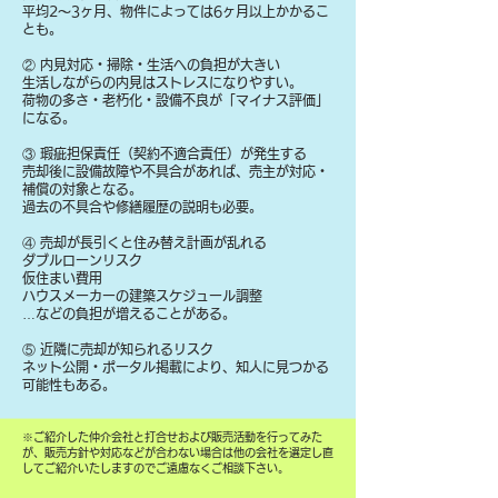
平均2〜3ヶ月、物件によっては6ヶ月以上かかるこ
とも。
② 内見対応・掃除・生活への負担が大きい
生活しながらの内見はストレスになりやすい。
荷物の多さ・老朽化・設備不良が「マイナス評価」
になる。
③ 瑕疵担保責任（契約不適合責任）が発生する
売却後に設備故障や不具合があれば、売主が対応・
補償の対象となる。
過去の不具合や修繕履歴の説明も必要。
④ 売却が長引くと住み替え計画が乱れる
ダブルローンリスク
仮住まい費用
ハウスメーカーの建築スケジュール調整
…などの負担が増えることがある。
⑤ 近隣に売却が知られるリスク
ネット公開・ポータル掲載により、知人に見つかる
可能性もある。
​※ご紹介した仲介会社と打合せおよび販売活動を行ってみた
が、販売方針や対応などが合わない場合は他の会社を選定し直
してご紹介いたしますのでご遠慮なくご相談下さい。