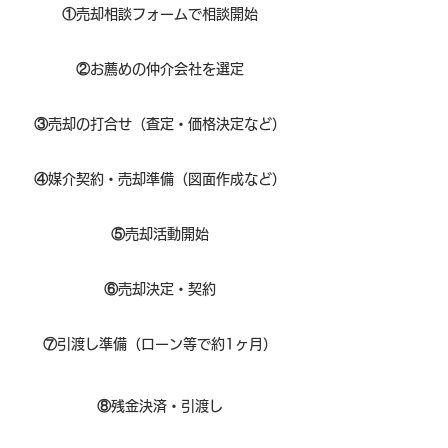
①
​売却相談フォームで相談開始
②
お薦めの仲介会社を選定
③
売却の打合せ（査定・価格決定など）
④
媒介契約・売却準備（図面作成など）
⑤
売却活動開始
⑥
売却決定・契約
⑦
引渡し準備（ローン等で約1ヶ月）
⑧​
残金決済・引渡し