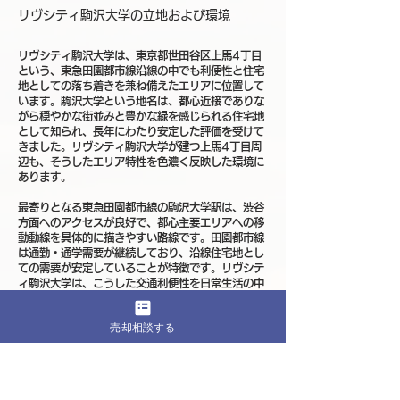
リヴシティ駒沢大学の立地および環境
リヴシティ駒沢大学は、東京都世田谷区上馬4丁目
という、東急田園都市線沿線の中でも利便性と住宅
地としての落ち着きを兼ね備えたエリアに位置して
います。駒沢大学という地名は、都心近接でありな
がら穏やかな街並みと豊かな緑を感じられる住宅地
として知られ、長年にわたり安定した評価を受けて
きました。リヴシティ駒沢大学が建つ上馬4丁目周
辺も、そうしたエリア特性を色濃く反映した環境に
あります。
最寄りとなる東急田園都市線の駒沢大学駅は、渋谷
方面へのアクセスが良好で、都心主要エリアへの移
動動線を具体的に描きやすい路線です。田園都市線
は通勤・通学需要が継続しており、沿線住宅地とし
ての需要が安定していることが特徴です。リヴシテ
ィ駒沢大学は、こうした交通利便性を日常生活の中
で自然に活かしやすい立地にあります。
売却相談する
上馬4丁目周辺は、幹線道路に近い利便性を持ちな
がらも、住宅街に入ると落ち着いた街並みが広がっ
ています。低層住宅や中規模マンションが混在し、
都市部にありながら一定の静穏性を確保しやすい環
境です。リヴシティ駒沢大学は、利便性と居住性の