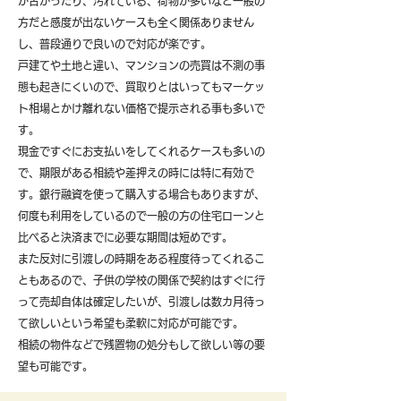
が古かったり、汚れている、荷物が多いなど一般の
方だと感度が出ないケースも全く関係ありません
し、普段通りで良いので対応が楽です。
戸建てや土地と違い、マンションの売買は不測の事
態も起きにくいので、買取りとはいってもマーケッ
ト相場とかけ離れない価格で提示される事も多いで
す。
現金ですぐにお支払いをしてくれるケースも多いの
で、期限がある相続や差押えの時には特に有効で
す。銀行融資を使って購入する場合もありますが、
何度も利用をしているので一般の方の住宅ローンと
比べると決済までに必要な期間は短めです。
また反対に引渡しの時期をある程度待ってくれるこ
ともあるので、子供の学校の関係で契約はすぐに行
って売却自体は確定したいが、引渡しは数カ月待っ
て欲しいという希望も柔軟に対応が可能です。
​相続の物件などで残置物の処分もして欲しい等の要
望も可能です。