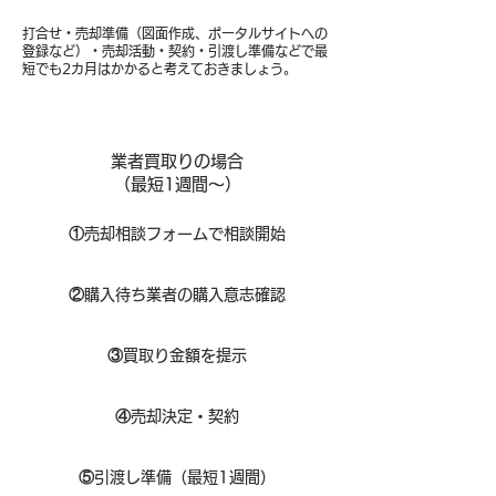
打合せ・売却準備（図面作成、ポータルサイトへの
登録など）・売却活動・契約・引渡し準備などで最
短でも2カ月はかかると考えておきましょう。
業者買取りの場合
（​最短1週間～）
①
​売却相談フォームで相談開始
②
購入待ち業者の購入意志確認
③
買取り金額を提示
④
売却決定・契約
⑤
引渡し準備（最短1週間）