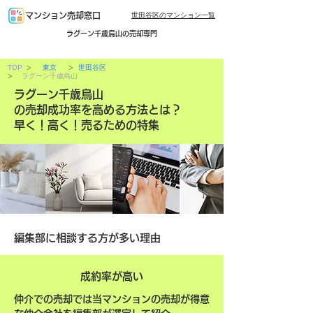
世田谷区のマンション一覧
マンション売却窓口
ラグーン千歳烏山の売却専門
>
>
TOP
東京
世田谷区
>
ラグーン千歳烏山
ラグーン千歳烏山
の売却成功率を高める方法とは？
早く！高く！売るための特集
編集部に相談する方が多い理由
成約率が高い
仲介での売却では当マンションの売却が得意