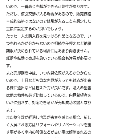
いので、一番高く売却ができる可能性があります。
ただし、値引交渉が入る場合があるので、販売価格
＝成約価格ではないので値引が入ることを想定した
金額に設定するのが良いでしょう。
たった一人の購入客を見つける作業となるので、い
つ売れるかが分からないので相続や差押えなど納税
期限が決められている場合にはあまり向きません。
離婚や転勤で売却を急いでいる場合も注意が必要で
す。
また売却期間中は、いつ内見依頼が入るか分からな
いので、土日なども急な内見が入っても対応が出来
る様に遠出などは控えた方が良いです。購入希望者
は他の物件も必ず比較しているので、内見希望者を
いかに逃さず、対応できるかが売却成功の鍵となり
ます。
また築年数が経過し内装が古さを感じる場合、新し
く入居される方はリフォームやリノベーションを施
す事が多く室内の設備などが古い事は解消されるの