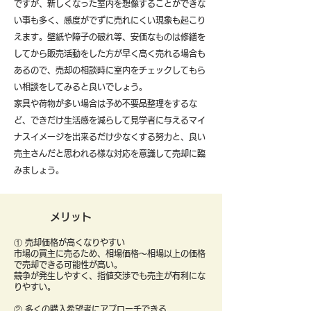
ですが、新しくなった室内を想像することができな
い事も多く、感度がでずに売れにくい現象も起こり
えます。壁紙や障子の破れ等、安価なものは修繕を
してから販売活動をした方が早く高く売れる場合も
あるので、売却の相談時に室内をチェックしてもら
い相談をしてみると良いでしょう。
​家具や荷物が多い場合は予め不要品整理をするな
ど、できだけ生活感を減らして見学者に与えるマイ
ナスイメージを出来るだけ少なくする努力と、良い
売主さんだと思われる様な対応を意識して売却に臨
みましょう。
メリット
① 売却価格が高くなりやすい
市場の買主に売るため、相場価格〜相場以上の価格
で売却できる可能性が高い。
競争が発生しやすく、指値交渉でも売主が有利にな
りやすい。
② 多くの購入希望者にアプローチできる