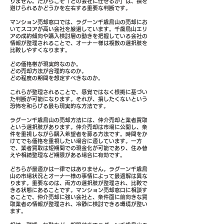
りません。だからこそ「どの会社に任せるか」は、損を
避けられるかどうかを左右する重要な判断です。
マンション売却窓口では、ラグーン千歳烏山の売却にお
いてスコアが高い会社を厳選しています。千歳烏山エリ
アの成約傾向や購入検討層の動きを把握している会社の
情報が整理されることで、オーナー様は複数の選択肢を
比較しやすくなります。
どの価格帯が現実的なのか。
どの売却方法が合理的なのか。
どの程度の期間を想定すべきなのか。
これらが整理されることで、感覚ではなく根拠に基づい
た判断が可能になります。それが、損したくないという
恐怖を和らげる最も現実的な方法です。
ラグーン千歳烏山の売却方法には、仲介売却と業者買取
という選択肢があります。仲介売却は市場に公開し、条
件を重視しながら購入希望者を募る方法です。時間をか
けてでも価格を重視したい場合に適しています。一方
で、業者買取は短期間での現金化が可能であり、住み替
えや相続整理など期限がある場合に有効です。
どちらが最適かは一律ではありません。ラグーン千歳烏
山の市場状況とオーナー様の事情によって最適解は異な
ります。重要なのは、両方の選択肢が整理され、比較で
きる状態にあることです。マンション売却窓口に相談す
ることで、仲介売却に強い会社と、条件面に前向きな買
取業者の情報が整理され、冷静に検討できる環境が整い
ます。