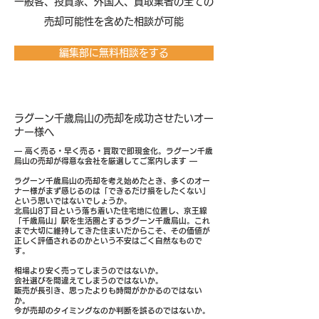
​一般客、投資家、外国人、買取業者の全ての
売却可能性を含めた相談が可能
編集部に無料相談をする
ラグーン千歳烏山の売却を成功させたいオー
ナー様へ
― 高く売る・早く売る・買取で即現金化。ラグーン千歳
烏山の売却が得意な会社を厳選してご案内します ―
ラグーン千歳烏山の売却を考え始めたとき、多くのオー
ナー様がまず感じるのは「できるだけ損をしたくない」
という思いではないでしょうか。
北烏山8丁目という落ち着いた住宅地に位置し、京王線
「千歳烏山」駅を生活圏とするラグーン千歳烏山。これ
まで大切に維持してきた住まいだからこそ、その価値が
正しく評価されるのかという不安はごく自然なもので
す。
相場より安く売ってしまうのではないか。
会社選びを間違えてしまうのではないか。
販売が長引き、思ったよりも時間がかかるのではない
か。
今が売却のタイミングなのか判断を誤るのではないか。