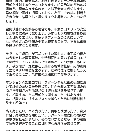
相続、離婚、転勤など、期限付きでラグーン千歳烏山の
売却を検討するケースもあります。時間的制約がある状
況ほど、曖昧なまま進めることは不安を大きくします。
早い段階で現状を把握しておくことが、その後の判断を
安定させ、結果として損失リスクを抑えることにつなが
ります。
室内状態に不安がある場合でも、千歳烏山エリアの安定
した需要は強みになります。必ずしも大規模な改修が必
要とは限りません。修繕やリフォームの要否について
も、整理された情報の中で比較することで、不要な出費
を避けやすくなります。
ラグーン千歳烏山が売却しやすい理由は、京王線沿線と
いう安定した需要基盤、生活利便性の高い千歳烏山エリ
アの特性、そして成熟した住宅地としての評価にありま
す。検討層が一定数存在し続ける地域特性は、売却戦略
を立てやすい環境を生みます。この特性を理解したうえ
で進めることが、条件面の最適化につながります。
マンション売却窓口では、ラグーン千歳烏山の売却にお
いて評価の高い会社を通じて、仲介売却と業者買取の両
面から整理された情報が受け取れる状態を整えていま
す。相談することは売却を決断することではありませ
ん。相談とは、損するリスクを減らすために判断材料を
整える行為です。
高く売りたい。早く売りたい。買取も検討したい。自分
に合う売却方法を知りたい。ラグーン千歳烏山の売却が
得意な会社を知りたい。その思いがあるなら、今の段階
で情報を整理することには明確な合理性があります。