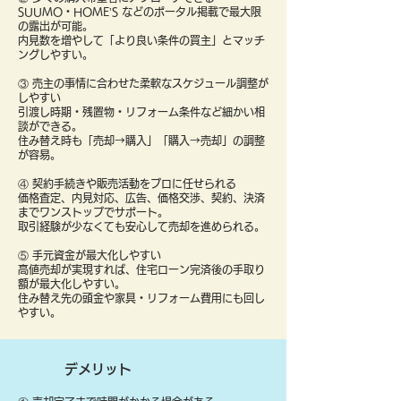
SUUMO・HOME’S などのポータル掲載で最大限
の露出が可能。
内見数を増やして「より良い条件の買主」とマッチ
ングしやすい。
③ 売主の事情に合わせた柔軟なスケジュール調整が
しやすい
引渡し時期・残置物・リフォーム条件など細かい相
談ができる。
住み替え時も「売却→購入」「購入→売却」の調整
が容易。
④ 契約手続きや販売活動をプロに任せられる
価格査定、内見対応、広告、価格交渉、契約、決済
までワンストップでサポート。
取引経験が少なくても安心して売却を進められる。
⑤ 手元資金が最大化しやすい
高値売却が実現すれば、住宅ローン完済後の手取り
額が最大化しやすい。
住み替え先の頭金や家具・リフォーム費用にも回し
やすい。
デメリット