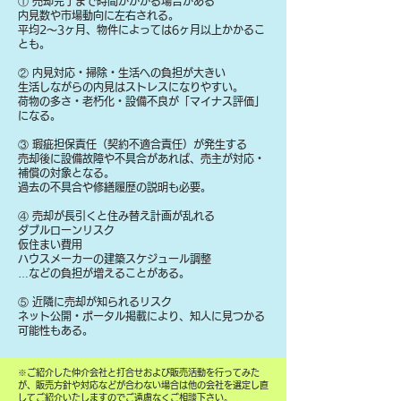
① 売却完了まで時間がかかる場合がある
内見数や市場動向に左右される。
平均2〜3ヶ月、物件によっては6ヶ月以上かかるこ
とも。
② 内見対応・掃除・生活への負担が大きい
生活しながらの内見はストレスになりやすい。
荷物の多さ・老朽化・設備不良が「マイナス評価」
になる。
③ 瑕疵担保責任（契約不適合責任）が発生する
売却後に設備故障や不具合があれば、売主が対応・
補償の対象となる。
過去の不具合や修繕履歴の説明も必要。
④ 売却が長引くと住み替え計画が乱れる
ダブルローンリスク
仮住まい費用
ハウスメーカーの建築スケジュール調整
…などの負担が増えることがある。
⑤ 近隣に売却が知られるリスク
ネット公開・ポータル掲載により、知人に見つかる
可能性もある。
​※ご紹介した仲介会社と打合せおよび販売活動を行ってみた
が、販売方針や対応などが合わない場合は他の会社を選定し直
してご紹介いたしますのでご遠慮なくご相談下さい。