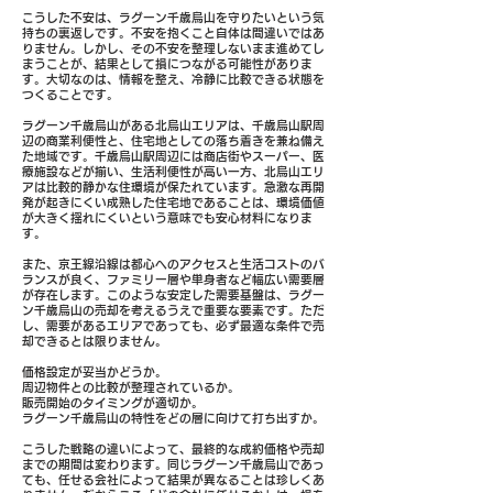
こうした不安は、ラグーン千歳烏山を守りたいという気
持ちの裏返しです。不安を抱くこと自体は間違いではあ
りません。しかし、その不安を整理しないまま進めてし
まうことが、結果として損につながる可能性がありま
す。大切なのは、情報を整え、冷静に比較できる状態を
つくることです。
ラグーン千歳烏山がある北烏山エリアは、千歳烏山駅周
辺の商業利便性と、住宅地としての落ち着きを兼ね備え
た地域です。千歳烏山駅周辺には商店街やスーパー、医
療施設などが揃い、生活利便性が高い一方、北烏山エリ
アは比較的静かな住環境が保たれています。急激な再開
発が起きにくい成熟した住宅地であることは、環境価値
が大きく揺れにくいという意味でも安心材料になりま
す。
また、京王線沿線は都心へのアクセスと生活コストのバ
ランスが良く、ファミリー層や単身者など幅広い需要層
が存在します。このような安定した需要基盤は、ラグー
ン千歳烏山の売却を考えるうえで重要な要素です。ただ
し、需要があるエリアであっても、必ず最適な条件で売
却できるとは限りません。
価格設定が妥当かどうか。
周辺物件との比較が整理されているか。
販売開始のタイミングが適切か。
ラグーン千歳烏山の特性をどの層に向けて打ち出すか。
こうした戦略の違いによって、最終的な成約価格や売却
までの期間は変わります。同じラグーン千歳烏山であっ
ても、任せる会社によって結果が異なることは珍しくあ