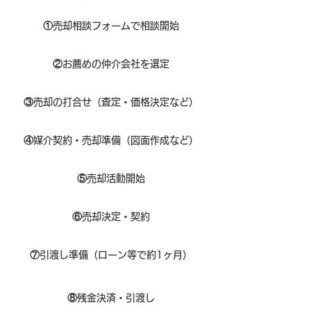
①
​売却相談フォームで相談開始
②
お薦めの仲介会社を選定
③
売却の打合せ（査定・価格決定など）
④
媒介契約・売却準備（図面作成など）
⑤
売却活動開始
⑥
売却決定・契約
⑦
引渡し準備（ローン等で約1ヶ月）
⑧​
残金決済・引渡し