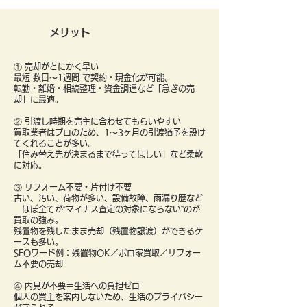
メリット
① 売却がとにかく早い
最短 数日〜1週間 で契約・現金化が可能。
転勤・離婚・相続整理・資金調達など「急ぎの売
却」に最適。
② 引渡し時期を売主に合わせてもらいやすい
買取業者はプロのため、1〜3ヶ月の引渡猶予を設け
てくれることが多い。
「住み替え先が決まるまで待ってほしい」など柔軟
に対応。
③ リフォーム不要・片付け不要
古い、汚い、荷物が多い、設備故障、雨漏り歴など
ほぼ全てが“マイナス査定の対象にならない”のが
買取の強み。
残置物を残したまま売却（残置物譲渡）ができるケ
ースも多い。
SEOワード例：残置物OK／ボロ家買取／リフォー
ム不要の売却
④ 内見が不要＝生活への負担ゼロ
個人の買主を案内しないため、生活のプライバシー