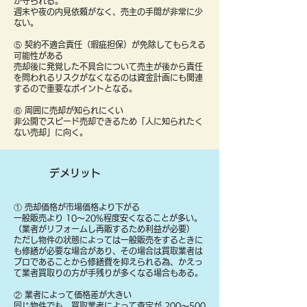
が守られる。
週末や夜の内見依頼がなく、売主の手間が非常に少
ない。
⑤ 契約不適合責任（瑕疵担保）が免除してもらえる
可能性がある
売却後に発覚した不具合について売主が後から責任
を問われるリスクがなくなるのは資金計画にも関連
するので重要なポイントとなる。
⑥ 周囲に売却が知られにくい
非公開でスピード売却できるため「人に知られたく
ない売却」に向く。
デメリット
① 売却価格が市場価格より下がる
一般販売より 10〜20%程度安くなることが多い。
（業者がリフォームし再販するため利益が必要）
ただし物件の状態によっては一般販売をするときに
も修繕が必要な場合があり、その場合は買取業者は
プロであることから修繕費を抑えられる為、かえっ
て業者買取りの方が手残りが多くなる場合もある。
② 業者によって価格差が大きい
同じ物件でも、買取業者によって査定が 200〜500