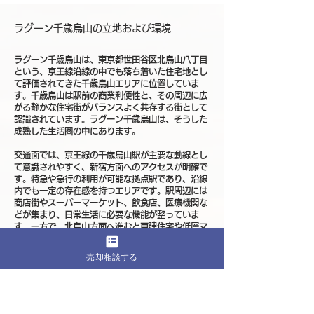
ラグーン千歳烏山の立地および環境
ラグーン千歳烏山は、東京都世田谷区北烏山八丁目
という、京王線沿線の中でも落ち着いた住宅地とし
て評価されてきた千歳烏山エリアに位置していま
す。千歳烏山は駅前の商業利便性と、その周辺に広
がる静かな住宅街がバランスよく共存する街として
認識されています。ラグーン千歳烏山は、そうした
成熟した生活圏の中にあります。
交通面では、京王線の千歳烏山駅が主要な動線とし
て意識されやすく、新宿方面へのアクセスが明確で
す。特急や急行の利用が可能な拠点駅であり、沿線
内でも一定の存在感を持つエリアです。駅周辺には
商店街やスーパーマーケット、飲食店、医療機関な
どが集まり、日常生活に必要な機能が整っていま
す。一方で、北烏山方面へ進むと戸建住宅や低層マ
ンションが並ぶ穏やかな街並みが広がります。ラグ
ーン千歳烏山は、都市機能と住宅地としての静穏性
売却相談する
を整理しやすい立地です。
北烏山八丁目周辺は、用途地域の特性上、高層化や
急激な用途変更が進みにくい成熟エリアです。街並
みの統一感が維持されやすく、長期的に環境価値が