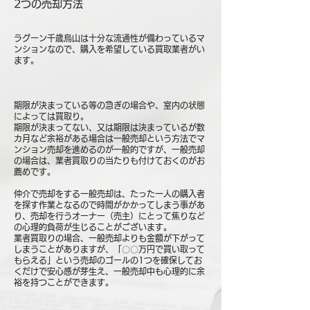
2つの売却方法
ラグーン千歳烏山は十分な流通性が備わっているマ
ンションなので、購入を希望している買取業者がい
ます。
期限が決まっている等の急ぎの場合や、室内の状態
によっては買取り。
期限が決まってない、又は期限は決まっているが数
カ月など余裕がある場合は一般売却という方法でマ
ンション売却を進めるのが一般的ですが、一般売却
の場合は、業者買取りの当たりも付けておくのがお
薦めです。
仲介で売却をする一般売却は、たった一人の購入者
を探す作業となるので時間がかかってしまう事があ
り、売却を行うオーナー（売主）にとって焦りなど
の心理的負荷が生じることがございます。
業者買取りの場合、一般売却よりも金額が下がって
しまうことがありますが、「〇〇万円で買い取って
もらえる」という売却のゴールの1つを確保してお
くだけで安心感が芽生え、一般売却中も心理的に余
裕を持つことができます。