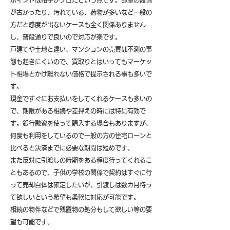
ポイントは相手がプロだという点です。部屋の設備
が古かったり、汚れている、荷物が多いなど一般の
方だと感度が出ないケースも全く関係ありません
し、普段通りで良いので対応が楽です。
戸建てや土地と違い、マンションの売買は不測の事
態も起きにくいので、買取りとはいってもマーケッ
ト相場とかけ離れない価格で提示される事も多いで
す。
現金ですぐにお支払いをしてくれるケースも多いの
で、期限がある相続や差押えの時には特に有効で
す。銀行融資を使って購入する場合もありますが、
何度も利用をしているので一般の方の住宅ローンと
比べると決済までに必要な期間は短めです。
また反対に引渡しの時期をある程度待ってくれるこ
ともあるので、子供の学校の関係で契約はすぐに行
って売却自体は確定したいが、引渡しは数カ月待っ
て欲しいという希望も柔軟に対応が可能です。
​相続の物件などで残置物の処分もして欲しい等の要
望も可能です。