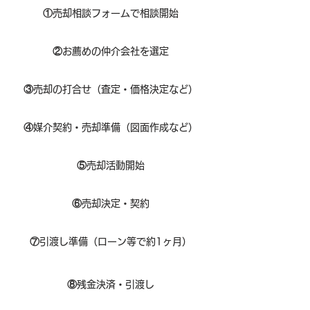
①
​売却相談フォームで相談開始
②
お薦めの仲介会社を選定
③
売却の打合せ（査定・価格決定など）
④
媒介契約・売却準備（図面作成など）
⑤
売却活動開始
⑥
売却決定・契約
⑦
引渡し準備（ローン等で約1ヶ月）
⑧​
残金決済・引渡し