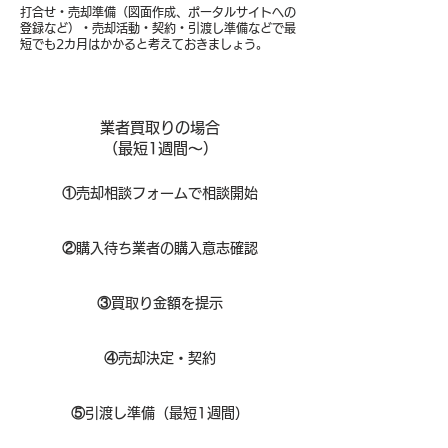
打合せ・売却準備（図面作成、ポータルサイトへの
登録など）・売却活動・契約・引渡し準備などで最
短でも2カ月はかかると考えておきましょう。
業者買取りの場合
（​最短1週間～）
①
​売却相談フォームで相談開始
②
購入待ち業者の購入意志確認
③
買取り金額を提示
④
売却決定・契約
⑤
引渡し準備（最短1週間）