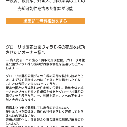
​一般客、投資家、外国人、買取業者の全ての
売却可能性を含めた相談が可能
編集部に無料相談をする
グローリオ蘆花公園ヴィラＥ棟の売却を成功
させたいオーナー様へ
― 高く売る・早く売る・買取で即現金化。グローリオ蘆
花公園ヴィラＥ棟の売却が得意な会社を厳選してご案内
します ―
グローリオ蘆花公園ヴィラＥ棟の売却を検討し始めたと
き、まず強く意識するのは「できるだけ損をしたくな
い」という思いではないでしょうか。
蘆花公園という成熟した住宅地に位置し、敷地全体で統
一されたブランド性と住環境を備えたグローリオ蘆花公
園ヴィラＥ棟だからこそ、判断を誤ることへの不安は自
然と大きくなります。
相場よりも安く売却してしまうのではないか。
任せる会社を間違え、物件の特性を正しく評価してもら
えないのではないか。
販売が長期化し、住み替えや資金計画に影響が出るので
はないか。