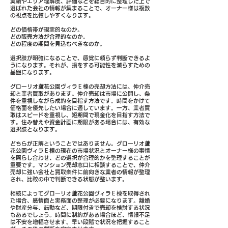
実績やエリア理解度、評価などを総合的に整理した上で
選ばれた会社の情報が集まることで、オーナー様は複数
の視点を比較しやすくなります。
どの価格帯が現実的なのか。
どの販売方法が合理的なのか。
どの程度の期間を見込むべきなのか。
選択肢が明確になることで、感覚に頼らず判断できるよ
うになります。それが、損をする可能性を減らすための
基盤になります。
グローリオ蘆花公園ヴィラＥ棟の売却方法には、仲介売
却と業者買取があります。仲介売却は市場に公開し、条
件を重視しながら成約を目指す方法です。時間をかけて
価格面を優先したい場合に適しています。一方、業者買
取はスピードを重視し、短期間で現金化を目指す方法で
す。住み替えや資金計画に期限がある場合には、有効な
選択肢となります。
どちらが正解ということではありません。グローリオ蘆
花公園ヴィラＥ棟の現在の市場状況とオーナー様の事情
を照らし合わせ、どの選択が合理的かを整理することが
重要です。マンション売却窓口に相談することで、仲介
売却に強い会社と買取条件に前向きな業者の情報が整理
され、比較の中で判断できる状態が整います。
相続によってグローリオ蘆花公園ヴィラＥ棟を取得され
た場合、感情面と実務面の整理が必要になります。離婚
や財産分与、転勤など、期限付きで売却を検討する状況
もあるでしょう。時間に制約がある場合ほど、情報不足
は不安を増幅させます。早い段階で状況を把握すること