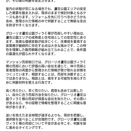
が、その後の判断を安定させます。
室内の状態が気になる場合でも、蘆花公園エリアの安定
した需要を踏まえれば、現状のままで検討対象となるケ
ースもあります。リフォームを先に行うべきかどうかも
含め、整理された情報の中で判断することで無駄な支出
を防ぎやすくなります。
グローリオ蘆花公園ヴィラＥ棟が売却しやすい理由は、
蘆花公園エリアの成熟度と住宅地としての安定性にあり
ます。急激な価値変動が起きにくく、住環境を重視する
実需層が継続的に存在する点は大きな強みです。この特
性を理解した販売戦略が組み立てられることで、条件面
の最適化が図られやすくなります。
マンション売却窓口では、グローリオ蘆花公園ヴィラＥ
棟の売却において評価の高い会社を通じて、仲介売却と
業者買取の両面から整理された情報が受け取れる状態を
つくっています。相談することは、売却を決断すること
ではありません。相談とは、損をする可能性を減らすた
めに判断材料を整える行為です。
高く売りたい。早く売りたい。買取も含めて比較した
い。自分に合う売却方法を知りたい。グローリオ蘆花公
園ヴィラＥ棟の売却が得意な会社を知りたい。その思い
があるなら、今の段階で情報を整理することに明確な意
味があります。
迷いを抱えたまま時間が過ぎるよりも、現状を把握し、
選択肢を並べることが合理的です。グローリオ蘆花公園
ヴィラＥ棟の売却について不安がある今こそ、判断を前
に進めるタイミングです。