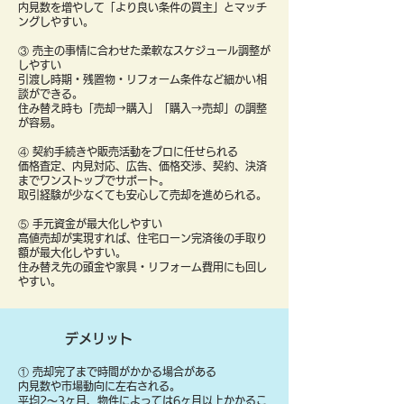
内見数を増やして「より良い条件の買主」とマッチ
ングしやすい。
③ 売主の事情に合わせた柔軟なスケジュール調整が
しやすい
引渡し時期・残置物・リフォーム条件など細かい相
談ができる。
住み替え時も「売却→購入」「購入→売却」の調整
が容易。
④ 契約手続きや販売活動をプロに任せられる
価格査定、内見対応、広告、価格交渉、契約、決済
までワンストップでサポート。
取引経験が少なくても安心して売却を進められる。
⑤ 手元資金が最大化しやすい
高値売却が実現すれば、住宅ローン完済後の手取り
額が最大化しやすい。
住み替え先の頭金や家具・リフォーム費用にも回し
やすい。
デメリット
① 売却完了まで時間がかかる場合がある
内見数や市場動向に左右される。
平均2〜3ヶ月、物件によっては6ヶ月以上かかるこ