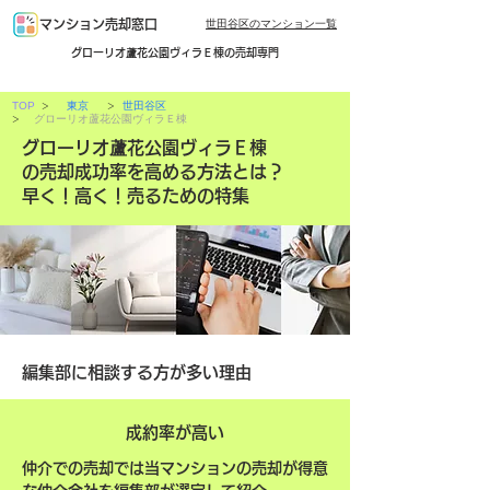
世田谷区のマンション一覧
マンション売却窓口
グローリオ蘆花公園ヴィラＥ棟の売却専門
>
>
TOP
東京
世田谷区
>
グローリオ蘆花公園ヴィラＥ棟
グローリオ蘆花公園ヴィラＥ棟
の売却成功率を高める方法とは？
早く！高く！売るための特集
編集部に相談する方が多い理由
成約率が高い
仲介での売却では当マンションの売却が得意