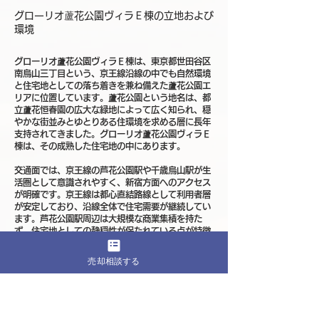
グローリオ蘆花公園ヴィラＥ棟の立地および
環境
グローリオ蘆花公園ヴィラＥ棟は、東京都世田谷区
南烏山三丁目という、京王線沿線の中でも自然環境
と住宅地としての落ち着きを兼ね備えた蘆花公園エ
リアに位置しています。蘆花公園という地名は、都
立蘆花恒春園の広大な緑地によって広く知られ、穏
やかな街並みとゆとりある住環境を求める層に長年
支持されてきました。グローリオ蘆花公園ヴィラＥ
棟は、その成熟した住宅地の中にあります。
交通面では、京王線の芦花公園駅や千歳烏山駅が生
活圏として意識されやすく、新宿方面へのアクセス
が明確です。京王線は都心直結路線として利用者層
が安定しており、沿線全体で住宅需要が継続してい
ます。芦花公園駅周辺は大規模な商業集積を持た
ず、住宅地としての静穏性が保たれている点が特徴
です。グローリオ蘆花公園ヴィラＥ棟は、こうした
交通利便性と落ち着いた住環境を両立する立地にあ
売却相談する
ります。
南烏山三丁目周辺は、低層住宅や分譲マンションが
整然と並ぶ成熟した街区で、急激な大規模再開発や
用途変更が進みにくい環境が維持されています。用