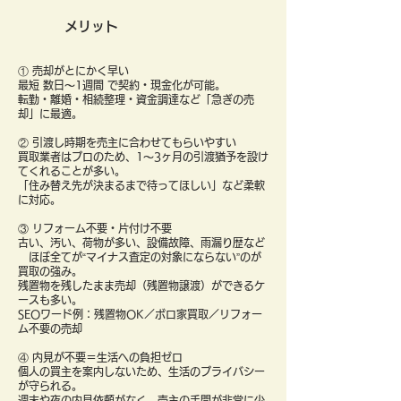
メリット
① 売却がとにかく早い
最短 数日〜1週間 で契約・現金化が可能。
転勤・離婚・相続整理・資金調達など「急ぎの売
却」に最適。
② 引渡し時期を売主に合わせてもらいやすい
買取業者はプロのため、1〜3ヶ月の引渡猶予を設け
てくれることが多い。
「住み替え先が決まるまで待ってほしい」など柔軟
に対応。
③ リフォーム不要・片付け不要
古い、汚い、荷物が多い、設備故障、雨漏り歴など
ほぼ全てが“マイナス査定の対象にならない”のが
買取の強み。
残置物を残したまま売却（残置物譲渡）ができるケ
ースも多い。
SEOワード例：残置物OK／ボロ家買取／リフォー
ム不要の売却
④ 内見が不要＝生活への負担ゼロ
個人の買主を案内しないため、生活のプライバシー
が守られる。
週末や夜の内見依頼がなく、売主の手間が非常に少