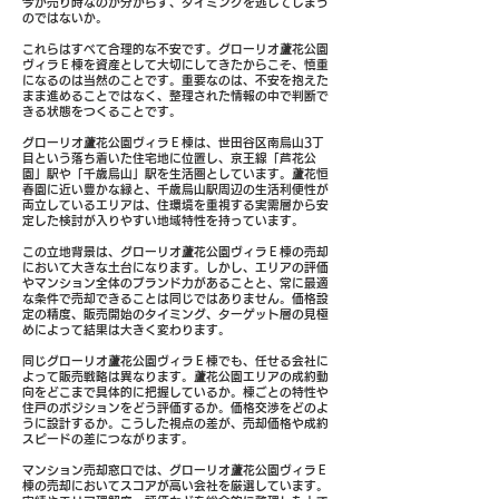
今が売り時なのか分からず、タイミングを逃してしまう
のではないか。
これらはすべて合理的な不安です。グローリオ蘆花公園
ヴィラＥ棟を資産として大切にしてきたからこそ、慎重
になるのは当然のことです。重要なのは、不安を抱えた
まま進めることではなく、整理された情報の中で判断で
きる状態をつくることです。
グローリオ蘆花公園ヴィラＥ棟は、世田谷区南烏山3丁
目という落ち着いた住宅地に位置し、京王線「芦花公
園」駅や「千歳烏山」駅を生活圏としています。蘆花恒
春園に近い豊かな緑と、千歳烏山駅周辺の生活利便性が
両立しているエリアは、住環境を重視する実需層から安
定した検討が入りやすい地域特性を持っています。
この立地背景は、グローリオ蘆花公園ヴィラＥ棟の売却
において大きな土台になります。しかし、エリアの評価
やマンション全体のブランド力があることと、常に最適
な条件で売却できることは同じではありません。価格設
定の精度、販売開始のタイミング、ターゲット層の見極
めによって結果は大きく変わります。
同じグローリオ蘆花公園ヴィラＥ棟でも、任せる会社に
よって販売戦略は異なります。蘆花公園エリアの成約動
向をどこまで具体的に把握しているか。棟ごとの特性や
住戸のポジションをどう評価するか。価格交渉をどのよ
うに設計するか。こうした視点の差が、売却価格や成約
スピードの差につながります。
マンション売却窓口では、グローリオ蘆花公園ヴィラＥ
棟の売却においてスコアが高い会社を厳選しています。