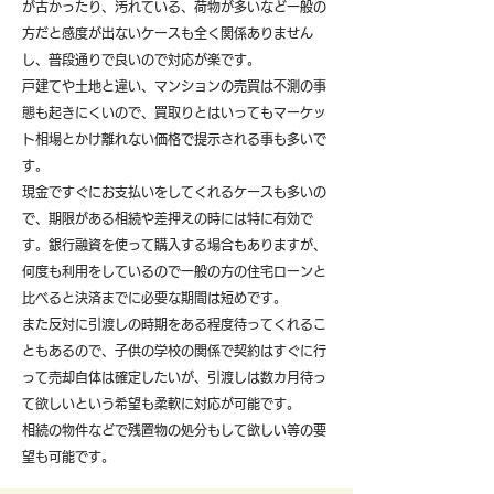
が古かったり、汚れている、荷物が多いなど一般の
方だと感度が出ないケースも全く関係ありません
し、普段通りで良いので対応が楽です。
戸建てや土地と違い、マンションの売買は不測の事
態も起きにくいので、買取りとはいってもマーケッ
ト相場とかけ離れない価格で提示される事も多いで
す。
現金ですぐにお支払いをしてくれるケースも多いの
で、期限がある相続や差押えの時には特に有効で
す。銀行融資を使って購入する場合もありますが、
何度も利用をしているので一般の方の住宅ローンと
比べると決済までに必要な期間は短めです。
また反対に引渡しの時期をある程度待ってくれるこ
ともあるので、子供の学校の関係で契約はすぐに行
って売却自体は確定したいが、引渡しは数カ月待っ
て欲しいという希望も柔軟に対応が可能です。
​相続の物件などで残置物の処分もして欲しい等の要
望も可能です。