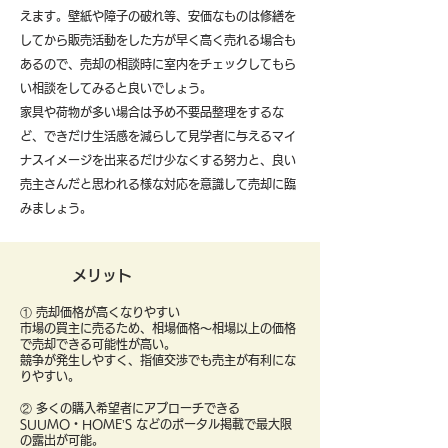
えます。壁紙や障子の破れ等、安価なものは修繕を
してから販売活動をした方が早く高く売れる場合も
あるので、売却の相談時に室内をチェックしてもら
い相談をしてみると良いでしょう。
​家具や荷物が多い場合は予め不要品整理をするな
ど、できだけ生活感を減らして見学者に与えるマイ
ナスイメージを出来るだけ少なくする努力と、良い
売主さんだと思われる様な対応を意識して売却に臨
みましょう。
メリット
① 売却価格が高くなりやすい
市場の買主に売るため、相場価格〜相場以上の価格
で売却できる可能性が高い。
競争が発生しやすく、指値交渉でも売主が有利にな
りやすい。
② 多くの購入希望者にアプローチできる
SUUMO・HOME’S などのポータル掲載で最大限
の露出が可能。