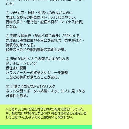
とも。
② 内見対応・掃除・生活への負担が大きい
生活しながらの内見はストレスになりやすい。
荷物の多さ・老朽化・設備不良が「マイナス評価」
になる。
③ 瑕疵担保責任（契約不適合責任）が発生する
売却後に設備故障や不具合があれば、売主が対応・
補償の対象となる。
過去の不具合や修繕履歴の説明も必要。
④ 売却が長引くと住み替え計画が乱れる
ダブルローンリスク
仮住まい費用
ハウスメーカーの建築スケジュール調整
…などの負担が増えることがある。
⑤ 近隣に売却が知られるリスク
ネット公開・ポータル掲載により、知人に見つかる
可能性もある。
​※ご紹介した仲介会社と打合せおよび販売活動を行ってみた
が、販売方針や対応などが合わない場合は他の会社を選定し直
してご紹介いたしますのでご遠慮なくご相談下さい。