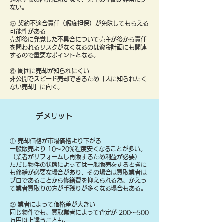
ない。
⑤ 契約不適合責任（瑕疵担保）が免除してもらえる
可能性がある
売却後に発覚した不具合について売主が後から責任
を問われるリスクがなくなるのは資金計画にも関連
するので重要なポイントとなる。
⑥ 周囲に売却が知られにくい
非公開でスピード売却できるため「人に知られたく
ない売却」に向く。
デメリット
① 売却価格が市場価格より下がる
一般販売より 10〜20%程度安くなることが多い。
（業者がリフォームし再販するため利益が必要）
ただし物件の状態によっては一般販売をするときに
も修繕が必要な場合があり、その場合は買取業者は
プロであることから修繕費を抑えられる為、かえっ
て業者買取りの方が手残りが多くなる場合もある。
② 業者によって価格差が大きい
同じ物件でも、買取業者によって査定が 200〜500
万円以上違うことも。