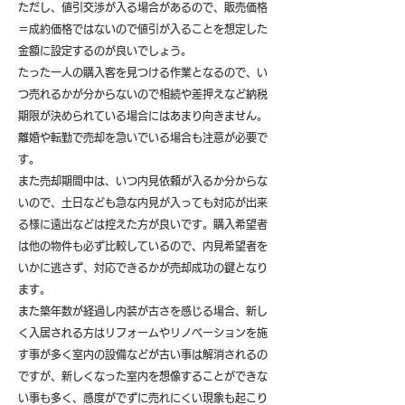
ただし、値引交渉が入る場合があるので、販売価格
＝成約価格ではないので値引が入ることを想定した
金額に設定するのが良いでしょう。
たった一人の購入客を見つける作業となるので、い
つ売れるかが分からないので相続や差押えなど納税
期限が決められている場合にはあまり向きません。
離婚や転勤で売却を急いでいる場合も注意が必要で
す。
また売却期間中は、いつ内見依頼が入るか分からな
いので、土日なども急な内見が入っても対応が出来
る様に遠出などは控えた方が良いです。購入希望者
は他の物件も必ず比較しているので、内見希望者を
いかに逃さず、対応できるかが売却成功の鍵となり
ます。
また築年数が経過し内装が古さを感じる場合、新し
く入居される方はリフォームやリノベーションを施
す事が多く室内の設備などが古い事は解消されるの
ですが、新しくなった室内を想像することができな
い事も多く、感度がでずに売れにくい現象も起こり