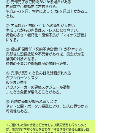
① 売却完了まで時間がかかる場合がある
内見数や市場動向に左右される。
平均2〜3ヶ月、物件によっては6ヶ月以上かかるこ
とも。
② 内見対応・掃除・生活への負担が大きい
生活しながらの内見はストレスになりやすい。
荷物の多さ・老朽化・設備不良が「マイナス評価」
になる。
③ 瑕疵担保責任（契約不適合責任）が発生する
売却後に設備故障や不具合があれば、売主が対応・
補償の対象となる。
過去の不具合や修繕履歴の説明も必要。
④ 売却が長引くと住み替え計画が乱れる
ダブルローンリスク
仮住まい費用
ハウスメーカーの建築スケジュール調整
…などの負担が増えることがある。
⑤ 近隣に売却が知られるリスク
ネット公開・ポータル掲載により、知人に見つかる
可能性もある。
​※ご紹介した仲介会社と打合せおよび販売活動を行ってみた
が、販売方針や対応などが合わない場合は他の会社を選定し直