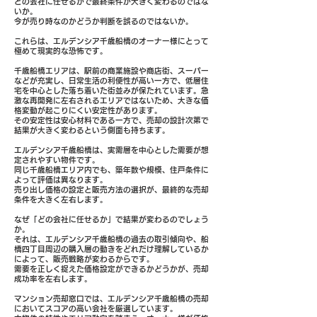
どの会社に任せるかで最終条件が大きく変わるのではな
いか。
今が売り時なのかどうか判断を誤るのではないか。
これらは、エルデンシア千歳船橋のオーナー様にとって
極めて現実的な恐怖です。
千歳船橋エリアは、駅前の商業施設や商店街、スーパー
などが充実し、日常生活の利便性が高い一方で、低層住
宅を中心とした落ち着いた街並みが保たれています。急
激な再開発に左右されるエリアではないため、大きな価
格変動が起こりにくい安定性があります。
その安定性は安心材料である一方で、売却の設計次第で
結果が大きく変わるという側面も持ちます。
エルデンシア千歳船橋は、実需層を中心とした需要が想
定されやすい物件です。
同じ千歳船橋エリア内でも、築年数や規模、住戸条件に
よって評価は異なります。
売り出し価格の設定と販売方法の選択が、最終的な売却
条件を大きく左右します。
なぜ「どの会社に任せるか」で結果が変わるのでしょう
か。
それは、エルデンシア千歳船橋の過去の取引傾向や、船
橋四丁目周辺の購入層の動きをどれだけ理解しているか
によって、販売戦略が変わるからです。
需要を正しく捉えた価格設定ができるかどうかが、売却
成功率を左右します。
マンション売却窓口では、エルデンシア千歳船橋の売却
においてスコアの高い会社を厳選しています。