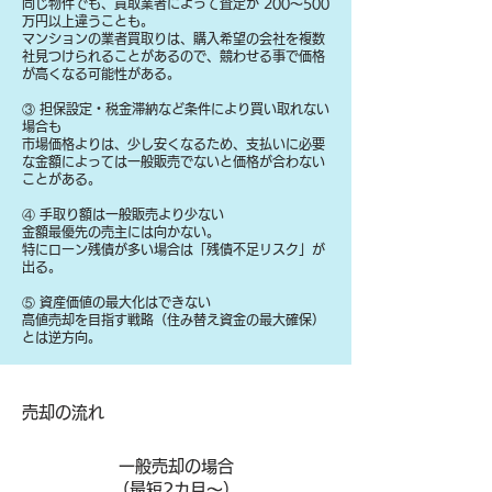
同じ物件でも、買取業者によって査定が 200〜500
万円以上違うことも。
マンションの業者買取りは、購入希望の会社を複数
社見つけられることがあるので、競わせる事で価格
が高くなる可能性がある。
③ 担保設定・税金滞納など条件により買い取れない
場合も
​市場価格よりは、少し安くなるため、支払いに必要
な金額によっては一般販売でないと価格が合わない
ことがある。
④ 手取り額は一般販売より少ない
金額最優先の売主には向かない。
特にローン残債が多い場合は「残債不足リスク」が
出る。
⑤ 資産価値の最大化はできない
高値売却を目指す戦略（住み替え資金の最大確保）
とは逆方向。
​売却の流れ
一般売却の場合
​（最短2カ月～）