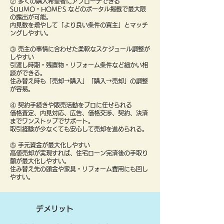
② 多くの購入希望者にアプローチできる
SUUMO・HOME’S などのポータル掲載で最大限
の露出が可能。
内見数を増やして「より良い条件の買主」とマッチ
ングしやすい。
③ 売主の事情に合わせた柔軟なスケジュール調整が
しやすい
引渡し時期・残置物・リフォーム条件など細かい相
談ができる。
住み替え時も「売却→購入」「購入→売却」の調整
が容易。
④ 契約手続きや販売活動をプロに任せられる
価格査定、内見対応、広告、価格交渉、契約、決済
までワンストップでサポート。
取引経験が少なくても安心して売却を進められる。
⑤ 手元資金が最大化しやすい
高値売却が実現すれば、住宅ローン完済後の手取り
額が最大化しやすい。
住み替え先の頭金や家具・リフォーム費用にも回し
やすい。
デメリット