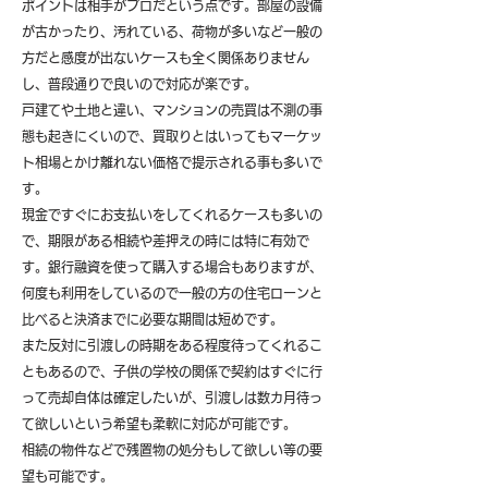
ポイントは相手がプロだという点です。部屋の設備
が古かったり、汚れている、荷物が多いなど一般の
方だと感度が出ないケースも全く関係ありません
し、普段通りで良いので対応が楽です。
戸建てや土地と違い、マンションの売買は不測の事
態も起きにくいので、買取りとはいってもマーケッ
ト相場とかけ離れない価格で提示される事も多いで
す。
現金ですぐにお支払いをしてくれるケースも多いの
で、期限がある相続や差押えの時には特に有効で
す。銀行融資を使って購入する場合もありますが、
何度も利用をしているので一般の方の住宅ローンと
比べると決済までに必要な期間は短めです。
また反対に引渡しの時期をある程度待ってくれるこ
ともあるので、子供の学校の関係で契約はすぐに行
って売却自体は確定したいが、引渡しは数カ月待っ
て欲しいという希望も柔軟に対応が可能です。
​相続の物件などで残置物の処分もして欲しい等の要
望も可能です。