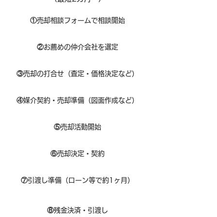
①
​売却相談フォームで相談開始
②
お薦めの仲介会社を選定
③
売却の打合せ（査定・価格決定など）
④
媒介契約・売却準備（図面作成など）
⑤
売却活動開始
⑥
売却決定・契約
⑦
引渡し準備（ローン等で約1ヶ月）
⑧​
残金決済・引渡し