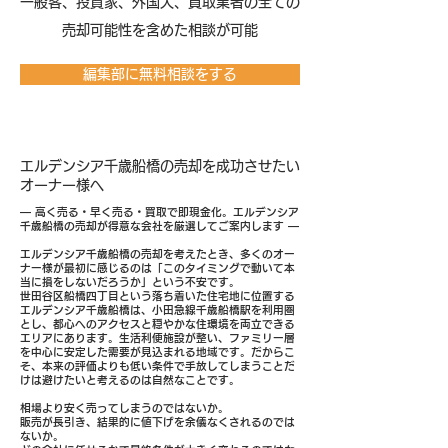
​一般客、投資家、外国人、買取業者の全ての
売却可能性を含めた相談が可能
編集部に無料相談をする
エルデンシア千歳船橋の売却を成功させたい
オーナー様へ
― 高く売る・早く売る・買取で即現金化。エルデンシア
千歳船橋の売却が得意な会社を厳選してご案内します ―
エルデンシア千歳船橋の売却を考えたとき、多くのオー
ナー様が最初に感じるのは「このタイミングで動いて本
当に損をしないだろうか」という不安です。
世田谷区船橋四丁目という落ち着いた住宅地に位置する
エルデンシア千歳船橋は、小田急線千歳船橋駅を利用圏
とし、都心へのアクセスと穏やかな住環境を両立できる
エリアにあります。生活利便施設が整い、ファミリー層
を中心に安定した需要が見込まれる地域です。だからこ
そ、本来の評価よりも低い条件で手放してしまうことだ
けは避けたいと考えるのは自然なことです。
相場より安く売ってしまうのではないか。
販売が長引き、結果的に値下げを余儀なくされるのでは
ないか。