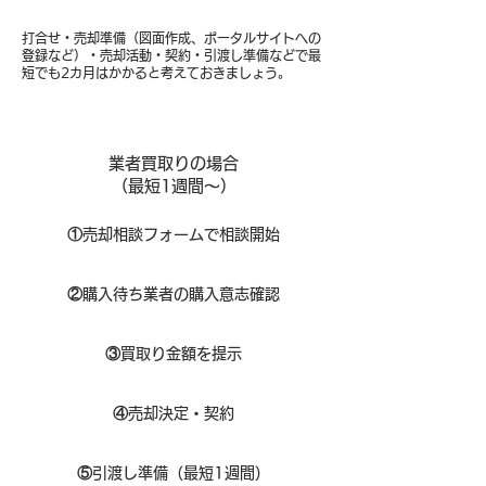
打合せ・売却準備（図面作成、ポータルサイトへの
登録など）・売却活動・契約・引渡し準備などで最
短でも2カ月はかかると考えておきましょう。
業者買取りの場合
（​最短1週間～）
①
​売却相談フォームで相談開始
②
購入待ち業者の購入意志確認
③
買取り金額を提示
④
売却決定・契約
⑤
引渡し準備（最短1週間）