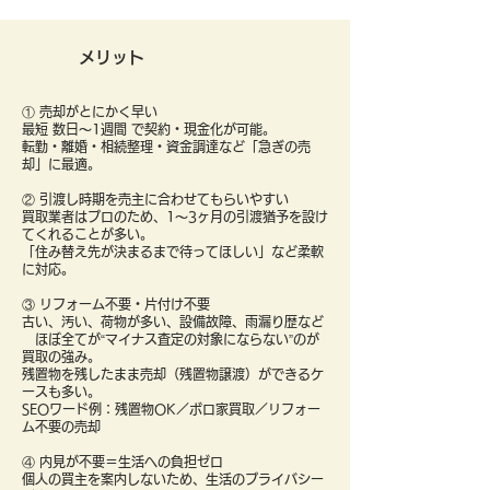
メリット
① 売却がとにかく早い
最短 数日〜1週間 で契約・現金化が可能。
転勤・離婚・相続整理・資金調達など「急ぎの売
却」に最適。
② 引渡し時期を売主に合わせてもらいやすい
買取業者はプロのため、1〜3ヶ月の引渡猶予を設け
てくれることが多い。
「住み替え先が決まるまで待ってほしい」など柔軟
に対応。
③ リフォーム不要・片付け不要
古い、汚い、荷物が多い、設備故障、雨漏り歴など
ほぼ全てが“マイナス査定の対象にならない”のが
買取の強み。
残置物を残したまま売却（残置物譲渡）ができるケ
ースも多い。
SEOワード例：残置物OK／ボロ家買取／リフォー
ム不要の売却
④ 内見が不要＝生活への負担ゼロ
個人の買主を案内しないため、生活のプライバシー