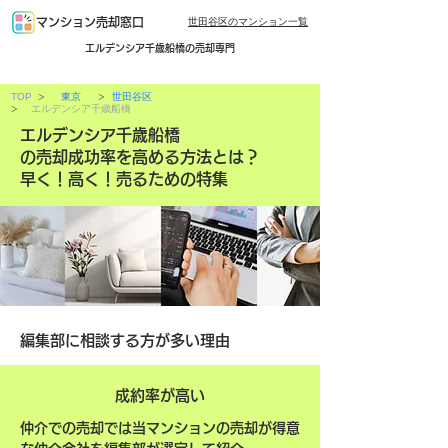
世田谷区のマンション一覧
マンション売却窓口
エルデンシア千歳船橋の売却専門
>
>
TOP
東京
世田谷区
>
エルデンシア千歳船橋
エルデンシア千歳船橋
の売却成功率を高める方法とは？
早く！高く！売るための特集
編集部に相談する方が多い理由
成約率が高い
仲介での売却では当マンションの売却が得意