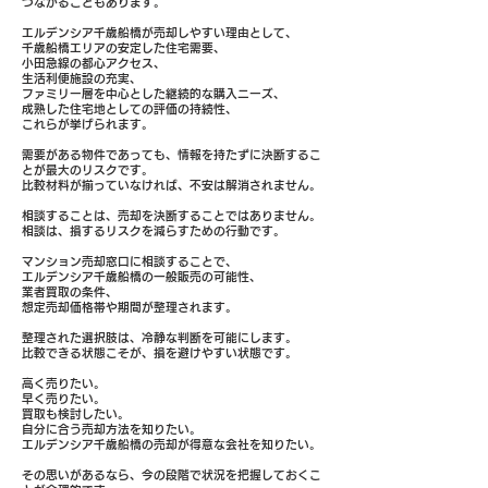
つながることもあります。
エルデンシア千歳船橋が売却しやすい理由として、
千歳船橋エリアの安定した住宅需要、
小田急線の都心アクセス、
生活利便施設の充実、
ファミリー層を中心とした継続的な購入ニーズ、
成熟した住宅地としての評価の持続性、
これらが挙げられます。
需要がある物件であっても、情報を持たずに決断するこ
とが最大のリスクです。
比較材料が揃っていなければ、不安は解消されません。
相談することは、売却を決断することではありません。
相談は、損するリスクを減らすための行動です。
マンション売却窓口に相談することで、
エルデンシア千歳船橋の一般販売の可能性、
業者買取の条件、
想定売却価格帯や期間が整理されます。
整理された選択肢は、冷静な判断を可能にします。
比較できる状態こそが、損を避けやすい状態です。
高く売りたい。
早く売りたい。
買取も検討したい。
自分に合う売却方法を知りたい。
エルデンシア千歳船橋の売却が得意な会社を知りたい。
その思いがあるなら、今の段階で状況を把握しておくこ