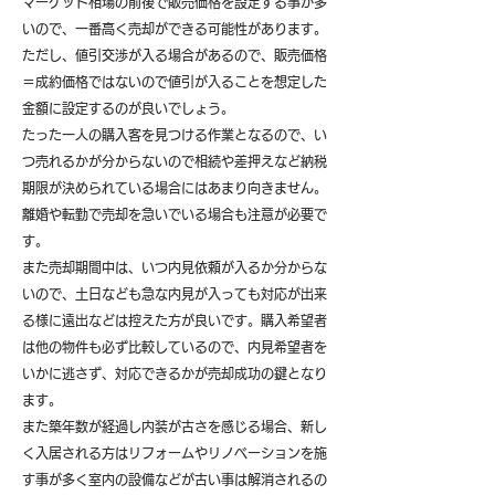
マーケット相場の前後で販売価格を設定する事が多
いので、一番高く売却ができる可能性があります。
ただし、値引交渉が入る場合があるので、販売価格
＝成約価格ではないので値引が入ることを想定した
金額に設定するのが良いでしょう。
たった一人の購入客を見つける作業となるので、い
つ売れるかが分からないので相続や差押えなど納税
期限が決められている場合にはあまり向きません。
離婚や転勤で売却を急いでいる場合も注意が必要で
す。
また売却期間中は、いつ内見依頼が入るか分からな
いので、土日なども急な内見が入っても対応が出来
る様に遠出などは控えた方が良いです。購入希望者
は他の物件も必ず比較しているので、内見希望者を
いかに逃さず、対応できるかが売却成功の鍵となり
ます。
また築年数が経過し内装が古さを感じる場合、新し
く入居される方はリフォームやリノベーションを施
す事が多く室内の設備などが古い事は解消されるの