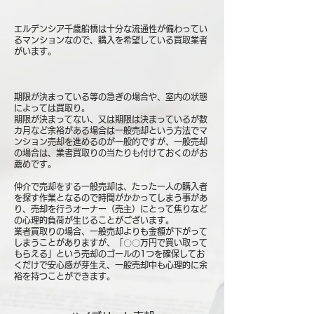
エルデンシア千歳船橋は十分な流通性が備わってい
るマンションなので、購入を希望している買取業者
がいます。
期限が決まっている等の急ぎの場合や、室内の状態
によっては買取り。
期限が決まってない、又は期限は決まっているが数
カ月など余裕がある場合は一般売却という方法でマ
ンション売却を進めるのが一般的ですが、一般売却
の場合は、業者買取りの当たりも付けておくのがお
薦めです。
仲介で売却をする一般売却は、たった一人の購入者
を探す作業となるので時間がかかってしまう事があ
り、売却を行うオーナー（売主）にとって焦りなど
の心理的負荷が生じることがございます。
業者買取りの場合、一般売却よりも金額が下がって
しまうことがありますが、「〇〇万円で買い取って
もらえる」という売却のゴールの1つを確保してお
くだけで安心感が芽生え、一般売却中も心理的に余
裕を持つことができます。