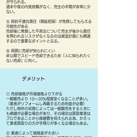
が守られる。
週末や夜の内見依頼がなく、売主の手間が非常に少
ない。
⑤ 契約不適合責任（瑕疵担保）が免除してもらえる
可能性がある
売却後に発覚した不具合について売主が後から責任
を問われるリスクがなくなるのは資金計画にも関連
するので重要なポイントとなる。
⑥ 周囲に売却が知られにくい
非公開でスピード売却できるため「人に知られたく
ない売却」に向く。
デメリット
① 売却価格が市場価格より下がる
一般販売より 10〜20%程度安くなることが多い。
（業者がリフォームし再販するため利益が必要）
ただし物件の状態によっては一般販売をするときに
も修繕が必要な場合があり、その場合は買取業者は
プロであることから修繕費を抑えられる為、かえっ
て業者買取りの方が手残りが多くなる場合もある。
② 業者によって価格差が大きい