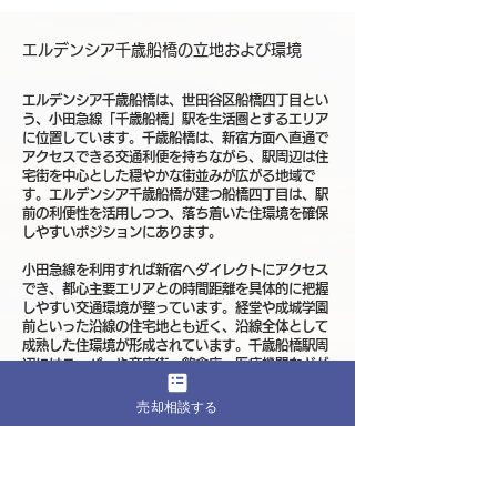
エルデンシア千歳船橋の立地および環境
エルデンシア千歳船橋は、世田谷区船橋四丁目とい
う、小田急線「千歳船橋」駅を生活圏とするエリア
に位置しています。千歳船橋は、新宿方面へ直通で
アクセスできる交通利便を持ちながら、駅周辺は住
宅街を中心とした穏やかな街並みが広がる地域で
す。エルデンシア千歳船橋が建つ船橋四丁目は、駅
前の利便性を活用しつつ、落ち着いた住環境を確保
しやすいポジションにあります。
小田急線を利用すれば新宿へダイレクトにアクセス
でき、都心主要エリアとの時間距離を具体的に把握
しやすい交通環境が整っています。経堂や成城学園
前といった沿線の住宅地とも近く、沿線全体として
成熟した住環境が形成されています。千歳船橋駅周
辺にはスーパーや商店街、飲食店、医療機関などが
揃い、日常生活を駅前で完結させやすい点が特徴で
す。エルデンシア千歳船橋は、こうした生活基盤を
売却相談する
背景に持つ立地です。
船橋四丁目周辺は、戸建住宅や中低層マンションが
中心の住宅街が広がっています。大規模な超高層再
開発が連続する地域ではなく、用途地域の構成も比