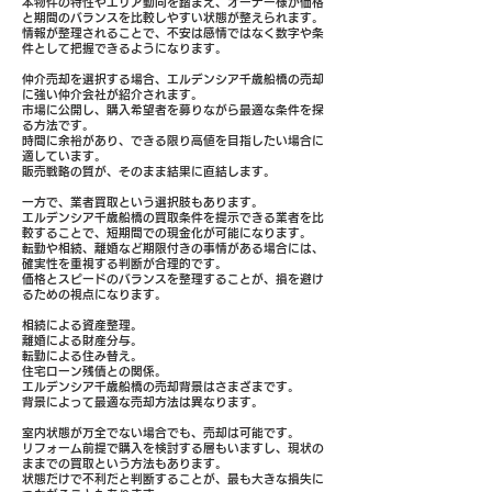
本物件の特性やエリア動向を踏まえ、オーナー様が価格
と期間のバランスを比較しやすい状態が整えられます。
情報が整理されることで、不安は感情ではなく数字や条
件として把握できるようになります。
仲介売却を選択する場合、エルデンシア千歳船橋の売却
に強い仲介会社が紹介されます。
市場に公開し、購入希望者を募りながら最適な条件を探
る方法です。
時間に余裕があり、できる限り高値を目指したい場合に
適しています。
販売戦略の質が、そのまま結果に直結します。
一方で、業者買取という選択肢もあります。
エルデンシア千歳船橋の買取条件を提示できる業者を比
較することで、短期間での現金化が可能になります。
転勤や相続、離婚など期限付きの事情がある場合には、
確実性を重視する判断が合理的です。
価格とスピードのバランスを整理することが、損を避け
るための視点になります。
相続による資産整理。
離婚による財産分与。
転勤による住み替え。
住宅ローン残債との関係。
エルデンシア千歳船橋の売却背景はさまざまです。
背景によって最適な売却方法は異なります。
室内状態が万全でない場合でも、売却は可能です。
リフォーム前提で購入を検討する層もいますし、現状の
ままでの買取という方法もあります。
状態だけで不利だと判断することが、最も大きな損失に