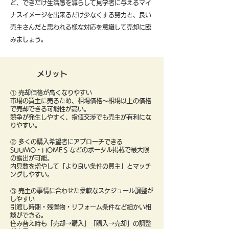
ど、できだけ生活感を減らして見学者に与えるマイ
ナスイメージを出来るだけ少なくする努力と、良い
売主さんだと思われる様な対応を意識して売却に臨
みましょう。
メリット
① 売却価格が高くなりやすい
市場の買主に売るため、相場価格〜相場以上の価格
で売却できる可能性が高い。
競争が発生しやすく、指値交渉でも売主が有利にな
りやすい。
② 多くの購入希望者にアプローチできる
SUUMO・HOME’S などのポータル掲載で最大限
の露出が可能。
内見数を増やして「より良い条件の買主」とマッチ
ングしやすい。
③ 売主の事情に合わせた柔軟なスケジュール調整が
しやすい
引渡し時期・残置物・リフォーム条件など細かい相
談ができる。
住み替え時も「売却→購入」「購入→売却」の調整