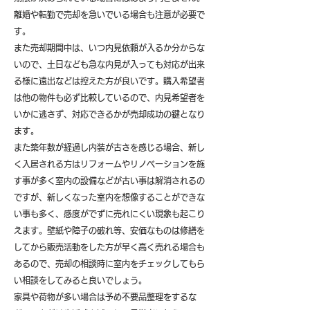
離婚や転勤で売却を急いでいる場合も注意が必要で
す。
また売却期間中は、いつ内見依頼が入るか分からな
いので、土日なども急な内見が入っても対応が出来
る様に遠出などは控えた方が良いです。購入希望者
は他の物件も必ず比較しているので、内見希望者を
いかに逃さず、対応できるかが売却成功の鍵となり
ます。
また築年数が経過し内装が古さを感じる場合、新し
く入居される方はリフォームやリノベーションを施
す事が多く室内の設備などが古い事は解消されるの
ですが、新しくなった室内を想像することができな
い事も多く、感度がでずに売れにくい現象も起こり
えます。壁紙や障子の破れ等、安価なものは修繕を
してから販売活動をした方が早く高く売れる場合も
あるので、売却の相談時に室内をチェックしてもら
い相談をしてみると良いでしょう。
​家具や荷物が多い場合は予め不要品整理をするな