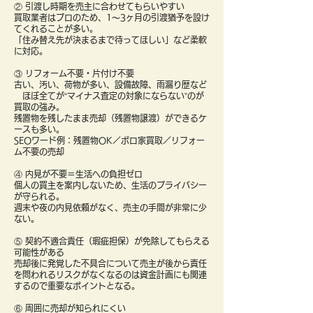
② 引渡し時期を売主に合わせてもらいやすい
買取業者はプロのため、1〜3ヶ月の引渡猶予を設け
てくれることが多い。
「住み替え先が決まるまで待ってほしい」など柔軟
に対応。
③ リフォーム不要・片付け不要
古い、汚い、荷物が多い、設備故障、雨漏り歴など
ほぼ全てが“マイナス査定の対象にならない”のが
買取の強み。
残置物を残したまま売却（残置物譲渡）ができるケ
ースも多い。
SEOワード例：残置物OK／ボロ家買取／リフォー
ム不要の売却
④ 内見が不要＝生活への負担ゼロ
個人の買主を案内しないため、生活のプライバシー
が守られる。
週末や夜の内見依頼がなく、売主の手間が非常に少
ない。
⑤ 契約不適合責任（瑕疵担保）が免除してもらえる
可能性がある
売却後に発覚した不具合について売主が後から責任
を問われるリスクがなくなるのは資金計画にも関連
するので重要なポイントとなる。
⑥ 周囲に売却が知られにくい