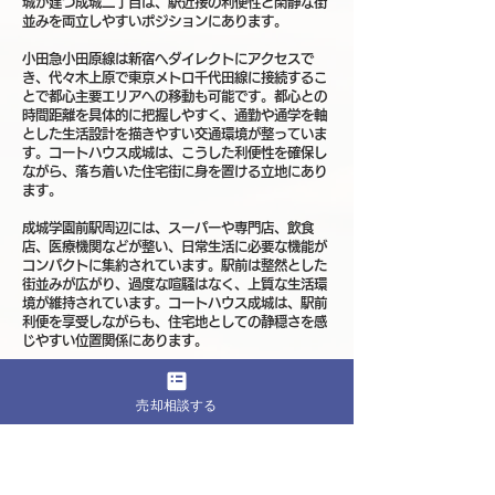
城が建つ成城二丁目は、駅近接の利便性と閑静な街
並みを両立しやすいポジションにあります。
小田急小田原線は新宿へダイレクトにアクセスで
き、代々木上原で東京メトロ千代田線に接続するこ
とで都心主要エリアへの移動も可能です。都心との
時間距離を具体的に把握しやすく、通勤や通学を軸
とした生活設計を描きやすい交通環境が整っていま
す。コートハウス成城は、こうした利便性を確保し
ながら、落ち着いた住宅街に身を置ける立地にあり
ます。
成城学園前駅周辺には、スーパーや専門店、飲食
店、医療機関などが整い、日常生活に必要な機能が
コンパクトに集約されています。駅前は整然とした
街並みが広がり、過度な喧騒はなく、上質な生活環
境が維持されています。コートハウス成城は、駅前
利便を享受しながらも、住宅地としての静穏さを感
じやすい位置関係にあります。
成城二丁目周辺は、低層住宅や中低層マンションを
中心としたエリアであり、街のスケール感が保たれ
売却相談する
ています。大規模な高層開発が連続する地域ではな
く、用途地域の性格も比較的明確で、将来的な環境
変化が急激に起こりにくい点が特徴です。コートハ
ウス成城は、そのような成熟した住宅地の中に位置
しています。