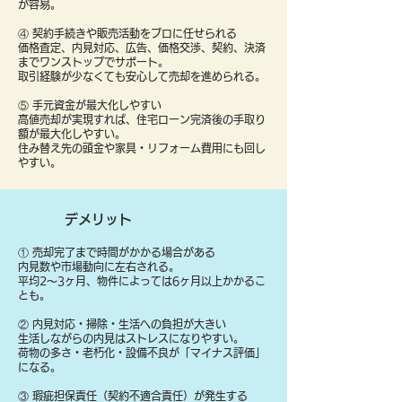
が容易。
④ 契約手続きや販売活動をプロに任せられる
価格査定、内見対応、広告、価格交渉、契約、決済
までワンストップでサポート。
取引経験が少なくても安心して売却を進められる。
⑤ 手元資金が最大化しやすい
高値売却が実現すれば、住宅ローン完済後の手取り
額が最大化しやすい。
住み替え先の頭金や家具・リフォーム費用にも回し
やすい。
デメリット
① 売却完了まで時間がかかる場合がある
内見数や市場動向に左右される。
平均2〜3ヶ月、物件によっては6ヶ月以上かかるこ
とも。
② 内見対応・掃除・生活への負担が大きい
生活しながらの内見はストレスになりやすい。
荷物の多さ・老朽化・設備不良が「マイナス評価」
になる。
③ 瑕疵担保責任（契約不適合責任）が発生する