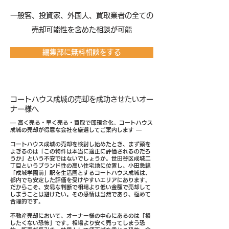
​一般客、投資家、外国人、買取業者の全ての
売却可能性を含めた相談が可能
編集部に無料相談をする
コートハウス成城の売却を成功させたいオー
ナー様へ
― 高く売る・早く売る・買取で即現金化。コートハウス
成城の売却が得意な会社を厳選してご案内します ―
コートハウス成城の売却を検討し始めたとき、まず頭を
よぎるのは「この物件は本当に適正に評価されるのだろ
うか」という不安ではないでしょうか。世田谷区成城二
丁目というブランド性の高い住宅地に位置し、小田急線
「成城学園前」駅を生活圏とするコートハウス成城は、
都内でも安定した評価を受けやすいエリアにあります。
だからこそ、安易な判断で相場より低い金額で売却して
しまうことは避けたい。その感情は当然であり、極めて
合理的です。
不動産売却において、オーナー様の中心にあるのは「損
したくない恐怖」です。相場より安く売ってしまう恐