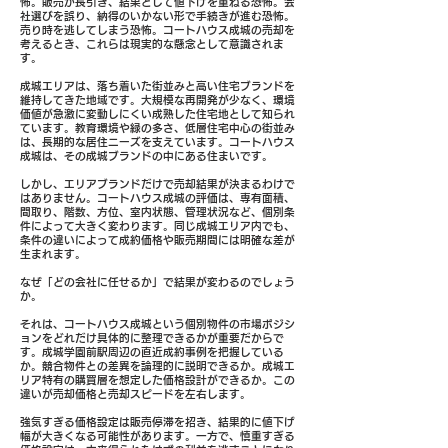
怖。販売が長引き、結果として値下げを重ねる恐怖。会
社選びを誤り、納得のいかない形で手続きが進む恐怖。
売り時を逃してしまう恐怖。コートハウス成城の売却を
考えるとき、これらは現実的な懸念として意識されま
す。
成城エリアは、落ち着いた街並みと高い住宅ブランドを
維持してきた地域です。大規模な再開発が少なく、環境
価値が急激に変動しにくい成熟した住宅地として知られ
ています。教育環境や緑の多さ、低層住宅中心の街並み
は、長期的な居住ニーズを支えています。コートハウス
成城は、その成城ブランドの中にある住まいです。
しかし、エリアブランドだけで売却結果が決まるわけで
はありません。コートハウス成城の評価は、専有面積、
間取り、階数、方位、室内状態、管理状況など、個別条
件によって大きく変わります。同じ成城エリア内でも、
条件の違いによって成約価格や販売期間には明確な差が
生まれます。
なぜ「どの会社に任せるか」で結果が変わるのでしょう
か。
それは、コートハウス成城という個別物件の市場ポジシ
ョンをどれだけ具体的に整理できるかが重要だからで
す。成城学園前駅周辺の直近成約事例を把握している
か。競合物件との差異を論理的に説明できるか。成城エ
リア特有の購買層を想定した価格設計ができるか。この
違いが売却価格と売却スピードを左右します。
強気すぎる価格設定は販売停滞を招き、結果的に値下げ
幅が大きくなる可能性があります。一方で、慎重すぎる