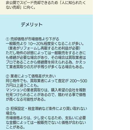
非公開でスピード売却できるため「人に知られたく
ない売却」に向く。
デメリット
① 売却価格が市場価格より下がる
一般販売より 10〜20%程度安くなることが多い。
（業者がリフォームし再販するため利益が必要）
ただし物件の状態によっては一般販売をするときに
も修繕が必要な場合があり、その場合は買取業者は
プロであることから修繕費を抑えられる為、かえっ
て業者買取りの方が手残りが多くなる場合もある。
② 業者によって価格差が大きい
同じ物件でも、買取業者によって査定が 200〜500
万円以上違うことも。
マンションの業者買取りは、購入希望の会社を複数
社見つけられることがあるので、競わせる事で価格
が高くなる可能性がある。
③ 担保設定・税金滞納など条件により買い取れない
場合も
​市場価格よりは、少し安くなるため、支払いに必要
な金額によっては一般販売でないと価格が合わない
ことがある。