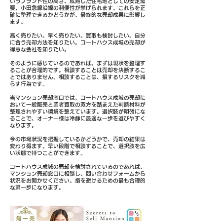
いうブランド性の高さ、成熟した住宅地としての安定需
要、小田急線沿線の利便性が挙げられます。これらを正
確に整理できるかどうかが、最終的な売却成果に影響し
ます。
高く売りたい。早く売りたい。買取も検討したい。自分
に合う売却方法を知りたい。コートハウス成城の売却が
得意な会社を知りたい。
そのように感じているのであれば、まずは現状を整理す
ることが合理的です。相談することは売却を決断するこ
とではありません。相談することは、損するリスクを減
らす行為です。
当マンション売却窓口では、コートハウス成城の売却に
おいて一般販売と業者買取の双方を踏まえた判断材料が
整理されやすい環境を整えています。選択肢が明確にな
ることで、オーナー様は冷静に最適な一歩を選びやすく
なります。
今の市場状況を把握しているかどうかで、売却の結果は
変わり得ます。早い段階で相談することで、選択肢を広
い状態で持つことができます。
コートハウス成城の売却を検討されているのであれば、
マンション売却窓口に相談し、問い合わせフォームから
状況をお聞かせください。損を避けるための最も合理的
な第一歩になります。