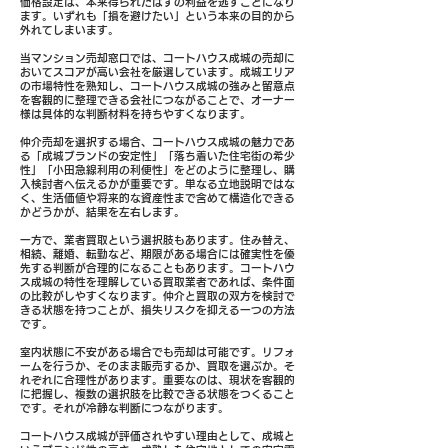
価格設定は、本来得られたはずの利益を逃すことになり
ます。いずれも「損を避けたい」という本来の目的から
外れてしまいます。
当マンション売却窓口では、コートハウス成城の売却に
おいてスコアが高い会社を厳選しています。成城エリア
の市場特性を熟知し、コートハウス成城の強みと留意点
を客観的に整理できる会社につながることで、オーナー
様は具体的な判断材料を持ちやすくなります。
仲介売却を選択する場合、コートハウス成城の魅力であ
る「成城ブランドの安定性」「落ち着いた住宅街の希少
性」「小田急線利用の利便性」をどのように整理し、購
入検討者へ伝えるかが重要です。単なる立地説明ではな
く、生活価値や将来的な資産性まで含めて構造化できる
かどうかが、結果を左右します。
一方で、業者買取という選択肢もあります。住み替え、
相続、離婚、転勤など、期限がある場合には確実性を優
先する判断が合理的になることもあります。コートハウ
ス成城の特性を理解している買取業者であれば、条件面
の比較がしやすくなります。仲介と買取の双方を検討で
きる状態を持つことが、損失リスクを抑える一つの方法
です。
室内状態に不安がある場合でも売却は可能です。リフォ
ームを行うか、そのまま販売するか、買取を選ぶか。そ
れぞれに合理性があります。重要なのは、現状を客観的
に把握し、複数の選択肢を比較できる状態をつくること
です。それが冷静な判断につながります。
コートハウス成城が評価されやすい理由として、成城と