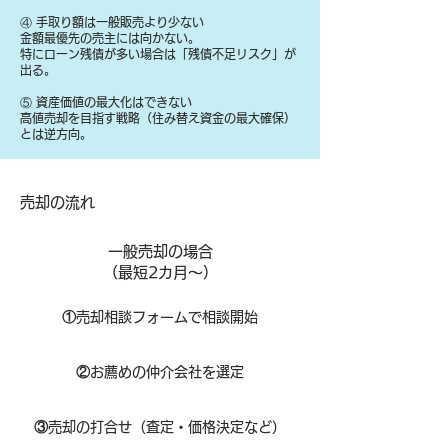
④ 手取り額は一般販売より少ない
金額最優先の売主には向かない。
特にローン残債が多い場合は「残債不足リスク」が
出る。
⑤ 資産価値の最大化はできない
高値売却を目指す戦略（住み替え資金の最大確保）
とは逆方向。
​売却の流れ
一般売却の場合
​（最短2カ月～）
①
​売却相談フォームで相談開始
②
お薦めの仲介会社を選定
③
売却の打合せ（査定・価格決定など）