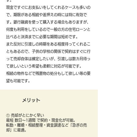
す。
現金ですぐにお支払いをしてくれるケースも多いの
で、期限がある相続や差押えの時には特に有効で
す。銀行融資を使って購入する場合もありますが、
何度も利用をしているので一般の方の住宅ローンと
比べると決済までに必要な期間は短めです。
また反対に引渡しの時期をある程度待ってくれるこ
ともあるので、子供の学校の関係で契約はすぐに行
って売却自体は確定したいが、引渡しは数カ月待っ
て欲しいという希望も柔軟に対応が可能です。
​相続の物件などで残置物の処分もして欲しい等の要
望も可能です。
メリット
① 売却がとにかく早い
最短 数日〜1週間 で契約・現金化が可能。
転勤・離婚・相続整理・資金調達など「急ぎの売
却」に最適。