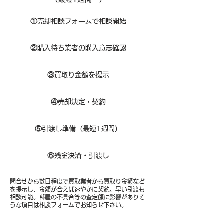
①
​売却相談フォームで相談開始
②
購入待ち業者の購入意志確認
③
買取り金額を提示
④
売却決定・契約
⑤
引渡し準備（最短1週間）
⑥
残金決済・引渡し
問合せから数日程度で買取業者から買取り金額など
を提示し、金額が合えば速やかに契約。早い引渡も
相談可能。部屋の不具合等の査定額に影響がありそ
うな項目は相談フォームでお知らせ下さい。