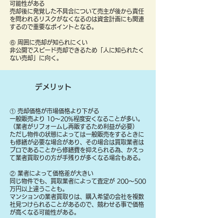
可能性がある
売却後に発覚した不具合について売主が後から責任
を問われるリスクがなくなるのは資金計画にも関連
するので重要なポイントとなる。
⑥ 周囲に売却が知られにくい
非公開でスピード売却できるため「人に知られたく
ない売却」に向く。
デメリット
① 売却価格が市場価格より下がる
一般販売より 10〜20%程度安くなることが多い。
（業者がリフォームし再販するため利益が必要）
ただし物件の状態によっては一般販売をするときに
も修繕が必要な場合があり、その場合は買取業者は
プロであることから修繕費を抑えられる為、かえっ
て業者買取りの方が手残りが多くなる場合もある。
② 業者によって価格差が大きい
同じ物件でも、買取業者によって査定が 200〜500
万円以上違うことも。
マンションの業者買取りは、購入希望の会社を複数
社見つけられることがあるので、競わせる事で価格
が高くなる可能性がある。