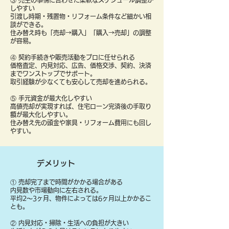
③ 売主の事情に合わせた柔軟なスケジュール調整が
しやすい
引渡し時期・残置物・リフォーム条件など細かい相
談ができる。
住み替え時も「売却→購入」「購入→売却」の調整
が容易。
④ 契約手続きや販売活動をプロに任せられる
価格査定、内見対応、広告、価格交渉、契約、決済
までワンストップでサポート。
取引経験が少なくても安心して売却を進められる。
⑤ 手元資金が最大化しやすい
高値売却が実現すれば、住宅ローン完済後の手取り
額が最大化しやすい。
住み替え先の頭金や家具・リフォーム費用にも回し
やすい。
デメリット
① 売却完了まで時間がかかる場合がある
内見数や市場動向に左右される。
平均2〜3ヶ月、物件によっては6ヶ月以上かかるこ
とも。
② 内見対応・掃除・生活への負担が大きい