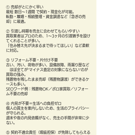
① 売却がとにかく早い
最短 数日〜1週間 で契約・現金化が可能。
転勤・離婚・相続整理・資金調達など「急ぎの売
却」に最適。
② 引渡し時期を売主に合わせてもらいやすい
買取業者はプロのため、1〜3ヶ月の引渡猶予を設け
てくれることが多い。
「住み替え先が決まるまで待ってほしい」など柔軟
に対応。
③ リフォーム不要・片付け不要
古い、汚い、荷物が多い、設備故障、雨漏り歴など
ほぼ全てが“マイナス査定の対象にならない”のが
買取の強み。
残置物を残したまま売却（残置物譲渡）ができるケ
ースも多い。
SEOワード例：残置物OK／ボロ家買取／リフォー
ム不要の売却
④ 内見が不要＝生活への負担ゼロ
個人の買主を案内しないため、生活のプライバシー
が守られる。
週末や夜の内見依頼がなく、売主の手間が非常に少
ない。
⑤ 契約不適合責任（瑕疵担保）が免除してもらえる