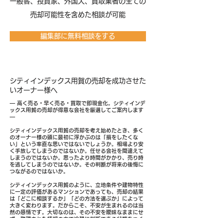
​一般客、投資家、外国人、買取業者の全ての
売却可能性を含めた相談が可能
編集部に無料相談をする
シティインデックス用賀の売却を成功させた
いオーナー様へ
― 高く売る・早く売る・買取で即現金化。シティインデ
ックス用賀の売却が得意な会社を厳選してご案内します
―
シティインデックス用賀の売却を考え始めたとき、多く
のオーナー様の頭に最初に浮かぶのは「損をしたくな
い」という率直な思いではないでしょうか。相場より安
く手放してしまうのではないか。任せる会社を間違えて
しまうのではないか。思ったより時間がかかり、売り時
を逃してしまうのではないか。その判断が将来の後悔に
つながるのではないか。
シティインデックス用賀のように、立地条件や建物特性
に一定の評価があるマンションであっても、売却の結果
は「どこに相談するか」「どの方法を選ぶか」によって
大きく変わります。だからこそ、不安が生まれるのは当
然の感情です。大切なのは、その不安を曖昧なままにせ