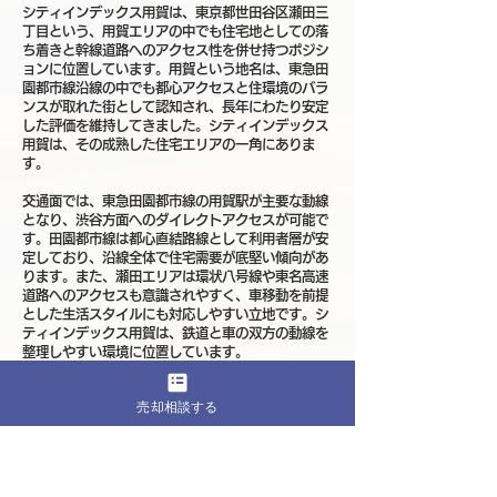
シティインデックス用賀は、東京都世田谷区瀬田三
丁目という、用賀エリアの中でも住宅地としての落
ち着きと幹線道路へのアクセス性を併せ持つポジシ
ョンに位置しています。用賀という地名は、東急田
園都市線沿線の中でも都心アクセスと住環境のバラ
ンスが取れた街として認知され、長年にわたり安定
した評価を維持してきました。シティインデックス
用賀は、その成熟した住宅エリアの一角にありま
す。
交通面では、東急田園都市線の用賀駅が主要な動線
となり、渋谷方面へのダイレクトアクセスが可能で
す。田園都市線は都心直結路線として利用者層が安
定しており、沿線全体で住宅需要が底堅い傾向があ
ります。また、瀬田エリアは環状八号線や東名高速
道路へのアクセスも意識されやすく、車移動を前提
とした生活スタイルにも対応しやすい立地です。シ
ティインデックス用賀は、鉄道と車の双方の動線を
整理しやすい環境に位置しています。
瀬田三丁目周辺は、低層住宅や分譲マンションが整
売却相談する
然と並ぶ住宅街が広がり、急激な大規模再開発が進
みにくい成熟エリアです。駅前の商業エリアから一
定の距離を保ちつつ、生活道路中心の穏やかな街並
みが形成されています。シティインデックス用賀
は、こうした安定した住宅地の中で位置づけられる