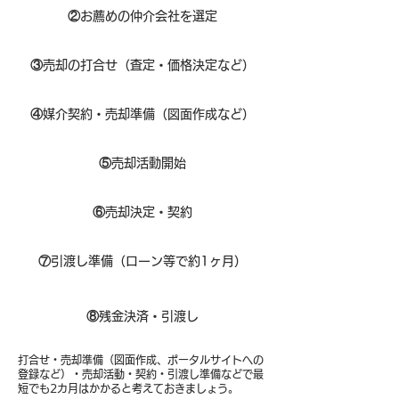
②
お薦めの仲介会社を選定
③
売却の打合せ（査定・価格決定など）
④
媒介契約・売却準備（図面作成など）
⑤
売却活動開始
⑥
売却決定・契約
⑦
引渡し準備（ローン等で約1ヶ月）
⑧​
残金決済・引渡し
打合せ・売却準備（図面作成、ポータルサイトへの
登録など）・売却活動・契約・引渡し準備などで最
短でも2カ月はかかると考えておきましょう。