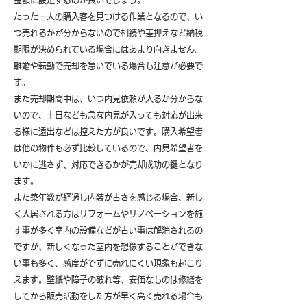
金額に設定するのが良いでしょう。
たった一人の購入客を見つける作業となるので、い
つ売れるかが分からないので相続や差押えなど納税
期限が決められている場合にはあまり向きません。
離婚や転勤で売却を急いでいる場合も注意が必要で
す。
また売却期間中は、いつ内見依頼が入るか分からな
いので、土日なども急な内見が入っても対応が出来
る様に遠出などは控えた方が良いです。購入希望者
は他の物件も必ず比較しているので、内見希望者を
いかに逃さず、対応できるかが売却成功の鍵となり
ます。
また築年数が経過し内装が古さを感じる場合、新し
く入居される方はリフォームやリノベーションを施
す事が多く室内の設備などが古い事は解消されるの
ですが、新しくなった室内を想像することができな
い事も多く、感度がでずに売れにくい現象も起こり
えます。壁紙や障子の破れ等、安価なものは修繕を
してから販売活動をした方が早く高く売れる場合も