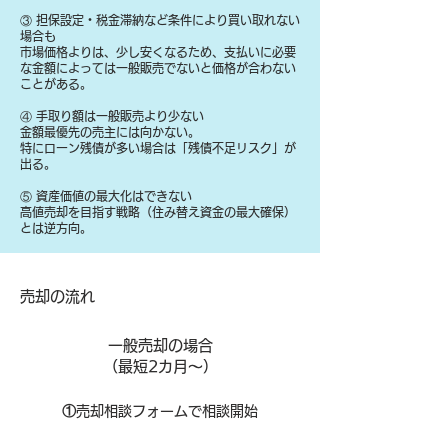
③ 担保設定・税金滞納など条件により買い取れない
場合も
​市場価格よりは、少し安くなるため、支払いに必要
な金額によっては一般販売でないと価格が合わない
ことがある。
④ 手取り額は一般販売より少ない
金額最優先の売主には向かない。
特にローン残債が多い場合は「残債不足リスク」が
出る。
⑤ 資産価値の最大化はできない
高値売却を目指す戦略（住み替え資金の最大確保）
とは逆方向。
​売却の流れ
一般売却の場合
​（最短2カ月～）
①
​売却相談フォームで相談開始