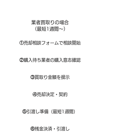
業者買取りの場合
（​最短1週間～）
①
​売却相談フォームで相談開始
②
購入待ち業者の購入意志確認
③
買取り金額を提示
④
売却決定・契約
⑤
引渡し準備（最短1週間）
⑥
残金決済・引渡し