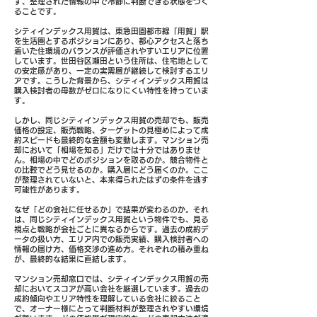
ず、整理された情報の中で冷静に判断できる状態をつく
ることです。
シティインデックス用賀は、東急田園都市線「用賀」駅
を生活圏とするポジションにあり、都心アクセスと落ち
着いた住環境のバランスが評価されやすいエリアに位置
しています。世田谷区瀬田という住所は、住宅地として
の安定感があり、一定の実需層が継続して検討するエリ
アです。こうした背景から、シティインデックス用賀は
購入検討者の母数がゼロになりにくい特性を持っていま
す。
しかし、同じシティインデックス用賀の売却でも、販売
価格の設定、販売戦略、ターゲットの見極めによって成
約スピードも最終的な金額も変動します。マンション売
却において「相場を知る」だけでは十分ではありませ
ん。相場の中でどのポジションを取るのか。競合物件と
の比較でどう見せるのか。購入層にどう届くのか。ここ
が整理されていないと、本来得られたはずの条件を逃す
可能性があります。
なぜ「どの会社に任せるか」で結果が変わるのか。それ
は、同じシティインデックス用賀という物件でも、見る
視点と戦略が会社ごとに異なるからです。過去の成約デ
ータの扱い方、エリア内での販売実績、購入検討者への
情報の届け方、価格交渉の進め方。それぞれの積み重ね
が、最終的な結果に直結します。
マンション売却窓口では、シティインデックス用賀の売
却においてスコアが高い会社を厳選しています。過去の
成約傾向やエリア特性を理解している会社に絞ること
で、オーナー様にとって判断材料が整理されやすい環境