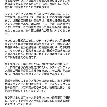
地と価格のバランスを重視する購入層も存在します。現
状のままで売却できる可能性も含めて整理することが、
余計な出費を防ぐことにつながります。
シティインデックス用賀が売却しやすい理由は、エリア
の安定性、都心アクセス、住宅地としての成熟度にあり
ます。世田谷区瀬田という住所は、急激な価値変動が起
きにくい特性があり、購入層のイメージが形成されやす
いエリアです。この特性を理解した会社が販売戦略を組
み立てることで、条件面の最適化が図られやすくなりま
す。
マンション売却窓口では、シティインデックス用賀の売
却において実績や評価が高い会社を通じて、仲介売却と
業者買取の両面から整理された提案が受け取れる状態を
つくっています。相談することは、売却を即決すること
ではありません。相談とは、損をする可能性を減らすた
めに情報を整える行為です。
高く売りたい。早く売りたい。買取も含めて比較した
い。自分に合う売却方法を知りたい。シティインデック
ス用賀の売却が得意な会社を知りたい。その思いがある
なら、今の状況を整理することに意味があります。
売却を先送りにするかどうかを決める前に、まずは判断
材料を整えることが合理的です。シティインデックス用
賀の売却について不安がある今こそ、情報を比較し、選
択肢を明確にするタイミングです。
ぜひ問い合わせフォームからマンション売却窓口に相談
し、シティインデックス用賀の売却における最適な選択
肢を整理してください。