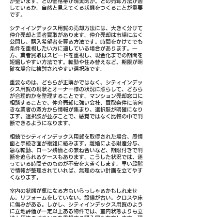
が整います。どの価格帯が現実的か。どの売却方法が適
しているか。自然と見えてくる状態をつくることが重要
です。
シティインデックス用賀の売却方法には、大きく分けて
仲介売却と業者買取があります。仲介売却は市場に広く
公開し、購入希望者を募る方法です。時間をかけてでも
条件を重視したい方に適している場合があります。一
方、業者買取はスピードを重視し、現金化までの期間を
短縮しやすい方法です。転勤や住み替えなど、期限が明
確な場合に検討されやすい選択肢です。
重要なのは、どちらが正解かではなく、シティインデッ
クス用賀の現状とオーナー様の状況に照らして、どちら
が合理的かを整理することです。マンション売却窓口に
相談することで、仲介売却に強い会社、買取条件に前向
きな業者の双方から情報が集まり、選択肢が明確になり
ます。選択肢が並ぶことで、感覚ではなく比較の中で判
断できるようになります。
相続でシティインデックス用賀を取得された場合、感情
面と手続き面が複雑に絡みます。離婚による財産分与、
急な転勤、ローン残債との兼ね合いなど、期限付きで判
断を迫られるケースもあります。こうした状況では、迷
っている時間そのものが不安を大きくします。早い段階
で情報が整理されていれば、無理のない計画を立てやす
くなります。
室内の状態が気になる方もいらっしゃるかもしれませ
ん。リフォームをしていない。設備が古い。クロスや床
に傷みがある。しかし、シティインデックス用賀のよう
に立地評価が一定以上ある物件では、室内状態よりも立