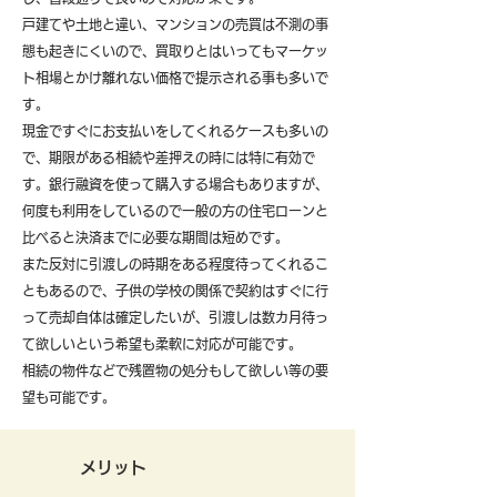
戸建てや土地と違い、マンションの売買は不測の事
態も起きにくいので、買取りとはいってもマーケッ
ト相場とかけ離れない価格で提示される事も多いで
す。
現金ですぐにお支払いをしてくれるケースも多いの
で、期限がある相続や差押えの時には特に有効で
す。銀行融資を使って購入する場合もありますが、
何度も利用をしているので一般の方の住宅ローンと
比べると決済までに必要な期間は短めです。
また反対に引渡しの時期をある程度待ってくれるこ
ともあるので、子供の学校の関係で契約はすぐに行
って売却自体は確定したいが、引渡しは数カ月待っ
て欲しいという希望も柔軟に対応が可能です。
​相続の物件などで残置物の処分もして欲しい等の要
望も可能です。
メリット