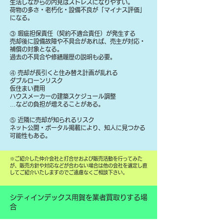
生活しながらの内見はストレスになりやすい。
荷物の多さ・老朽化・設備不良が「マイナス評価」
になる。
③ 瑕疵担保責任（契約不適合責任）が発生する
売却後に設備故障や不具合があれば、売主が対応・
補償の対象となる。
過去の不具合や修繕履歴の説明も必要。
④ 売却が長引くと住み替え計画が乱れる
ダブルローンリスク
仮住まい費用
ハウスメーカーの建築スケジュール調整
…などの負担が増えることがある。
⑤ 近隣に売却が知られるリスク
ネット公開・ポータル掲載により、知人に見つかる
可能性もある。
​※ご紹介した仲介会社と打合せおよび販売活動を行ってみた
が、販売方針や対応などが合わない場合は他の会社を選定し直
してご紹介いたしますのでご遠慮なくご相談下さい。
シティインデックス用賀を業者買取りする場
合