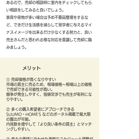
あるので、売却の相談時に室内をチェックしてもら
い相談をしてみると良いでしょう。
​家具や荷物が多い場合は予め不要品整理をするな
ど、できだけ生活感を減らして見学者に与えるマイ
ナスイメージを出来るだけ少なくする努力と、良い
売主さんだと思われる様な対応を意識して売却に臨
みましょう。
メリット
① 売却価格が高くなりやすい
市場の買主に売るため、相場価格〜相場以上の価格
で売却できる可能性が高い。
競争が発生しやすく、指値交渉でも売主が有利にな
りやすい。
② 多くの購入希望者にアプローチできる
SUUMO・HOME’S などのポータル掲載で最大限
の露出が可能。
内見数を増やして「より良い条件の買主」とマッチ
ングしやすい。