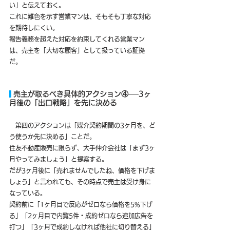
い」と伝えておく。
これに難色を示す営業マンは、そもそも丁寧な対応
を期待しにくい。
報告義務を超えた対応を約束してくれる営業マン
は、売主を「大切な顧客」として扱っている証拠
だ。
 売主が取るべき具体的アクション④──3ヶ
月後の「出口戦略」を先に決める
　第四のアクションは「媒介契約期間の3ヶ月を、ど
う使うか先に決める」ことだ。
住友不動産販売に限らず、大手仲介会社は「まず3ヶ
月やってみましょう」と提案する。
だが3ヶ月後に「売れませんでしたね、価格を下げま
しょう」と言われても、その時点で売主は受け身に
なっている。
契約前に「1ヶ月目で反応がゼロなら価格を5%下げ
る」「2ヶ月目で内覧5件・成約ゼロなら追加広告を
打つ」「3ヶ月で成約しなければ他社に切り替える」