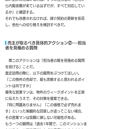
ら内覧依頼が来ているはずだが、すべて対応してい
るか」と確認する。
それでも改善されなければ、媒介契約の更新を拒否
し、他社への切り替えを検討すべきだ。
 売主が取るべき具体的アクション②──担当
者を見極める質問
　第二のアクションは「担当者の質を見極める質問
を投げる」ことだ。
査定訪問の際に、以下の質問をぶつけてほしい。
「この物件の売却で、最も苦戦すると思われるポイ
ントは何ですか」
優秀な営業マンは、物件のウィークポイントを正直
に伝えたうえで、その対策を提案できる。
「特に問題ありません」「この価格で必ず売れま
す」といった楽観的な回答しか返ってこない場合、
その営業マンは信頼に値しない可能性がある。
もう一つの質問は「過去1年間で、このマンションま