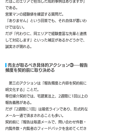
たはこのエリアで担当した成約事例はありますか」
である。
営業マンの経験値を確認する質問だ。
「ありません」という回答でも、それ自体が悪いわ
けではない。
だが「代わりに、同エリアで経験豊富な先輩と連携
して対応します」といった補足があるかどうかで、
誠実さが測れる。
 売主が取るべき具体的アクション③──報告
頻度を契約前に取り決める
　第三のアクションは「報告頻度と内容を契約前に
明文化する」ことだ。
専任媒介契約では、宅建業法上、2週間に1回以上の
報告義務がある。
だが「2週間に1回」は最低ラインであり、形式的な
メール一通で済まされることも多い。
契約前に「報告は毎週メールで、問い合わせ件数・
内覧件数・内覧者のフィードバックを含めてくださ