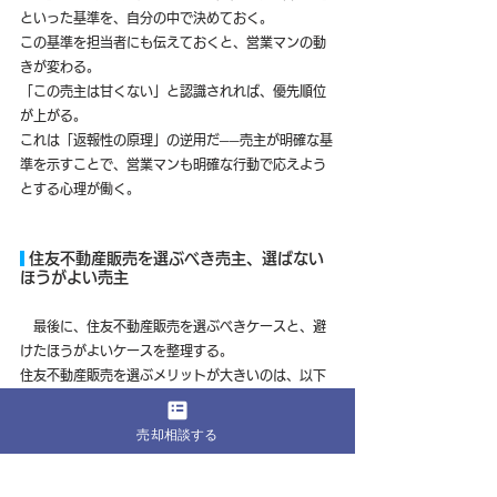
といった基準を、自分の中で決めておく。
この基準を担当者にも伝えておくと、営業マンの動
きが変わる。
「この売主は甘くない」と認識されれば、優先順位
が上がる。
これは「返報性の原理」の逆用だ──売主が明確な基
準を示すことで、営業マンも明確な行動で応えよう
とする心理が働く。
 住友不動産販売を選ぶべき売主、選ばない
ほうがよい売主
　最後に、住友不動産販売を選ぶべきケースと、避
けたほうがよいケースを整理する。
住友不動産販売を選ぶメリットが大きいのは、以下
のような売主だ。
住友不動産が分譲したマンションを売却する場合。
売却相談する
グループ連携のメリットが最大化される。
全国転勤のある企業に勤めており、遠方の買主も視