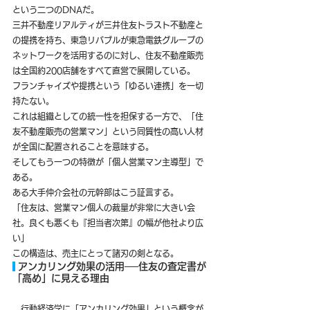
という二つのDNAだ。
三井不動産リアルティが三井住友トラスト不動産と
の提携を持ち、東急リバブルが東急電鉄グループの
ネットワークを活用するのに対し、住友不動産販売
は全国約200店舗をすべて直営で展開している。
フランチャイズや提携という「ゆるい連携」を一切
持たない。
これは組織としての統一性を担保する一方で、「住
友不動産販売の営業マン」という同質性の高い人材
が全国に配置されることを意味する。
そしてもう一つの特徴が「個人営業マン主導型」で
ある。
ある大手仲介会社の元幹部はこう証言する。
「住友は、営業マン個人の裁量が非常に大きい会
社。良くも悪くも『担当者次第』の幅が他社より広
い」
この構造は、売主にとって諸刃の剣となる。
 アンカリング効果の活用──住友の査定書が
「高め」に見える理由
　行動経済学に「アンカリング効果」という概念が