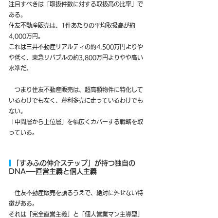
注目すべきは「取扱件数に対する取扱高の比率」で
ある。
住友不動産販売は、1件あたりの平均取扱高が約
4,000万円。
これは三井不動産リアルティの約4,500万円よりや
や低く、東急リバブルの約3,800万円よりやや高い
水準だ。
　つまり住友不動産販売は、超高額物件に特化して
いるわけでもなく、薄利多売に走っているわけでも
ない。
「中間層から上位層」を幅広くカバーする戦略を取
っている。
 「すみふの仲介ステップ」が持つ独自の
DNA──直営主義と個人主義
　住友不動産販売を語るうえで、絶対に外せない特
徴がある。
それは「完全直営主義」と「個人営業マン主導型」