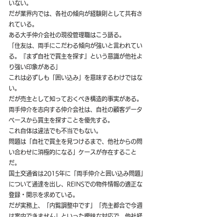
いない。
だが業界内では、各社の傾向が経験則として共有さ
れている。
ある大手仲介会社の現役管理職はこう語る。
「住友は、両手にこだわる傾向が強いと言われてい
る。『まず自社で買主を探す』という意識が他社よ
り強い印象がある」
これは必ずしも「囲い込み」を意味するわけではな
い。
だが売主として知っておくべき構造的事実がある。
両手仲介を志向する仲介会社は、自社の顧客データ
ベースから買主を探すことを優先する。
これ自体は違法でも不当でもない。
問題は「自社で買主を見つけるまで、他社からの問
い合わせに消極的になる」ケースが存在すること
だ。
国土交通省は2015年に「両手仲介と囲い込み問題」
について通達を出し、REINSでの物件情報の適正な
登録・開示を求めている。
だが実務上、「内覧調整中です」「売主都合で今週
は案内できません」といった曖昧な対応で、他社経