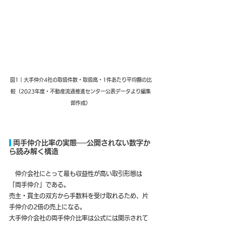
図1｜大手仲介4社の取扱件数・取扱高・1件あたり平均額の比
較（2023年度・不動産流通推進センター公表データより編集
部作成）
 両手仲介比率の実態──公開されない数字か
ら読み解く構造
　仲介会社にとって最も収益性が高い取引形態は
「両手仲介」である。
売主・買主の双方から手数料を受け取れるため、片
手仲介の2倍の売上になる。
大手仲介会社の両手仲介比率は公式には開示されて