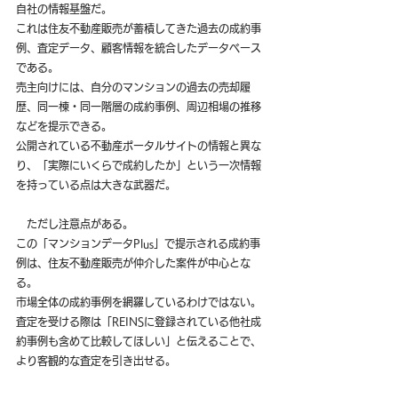
自社の情報基盤だ。
これは住友不動産販売が蓄積してきた過去の成約事
例、査定データ、顧客情報を統合したデータベース
である。
売主向けには、自分のマンションの過去の売却履
歴、同一棟・同一階層の成約事例、周辺相場の推移
などを提示できる。
公開されている不動産ポータルサイトの情報と異な
り、「実際にいくらで成約したか」という一次情報
を持っている点は大きな武器だ。
　ただし注意点がある。
この「マンションデータPlus」で提示される成約事
例は、住友不動産販売が仲介した案件が中心とな
る。
市場全体の成約事例を網羅しているわけではない。
査定を受ける際は「REINSに登録されている他社成
約事例も含めて比較してほしい」と伝えることで、
より客観的な査定を引き出せる。