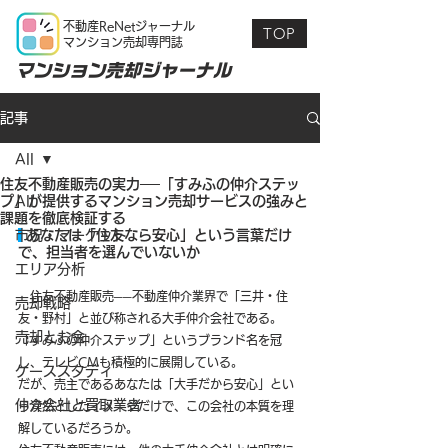
不動産ReNetジャーナル
TOP
マンション売却専門誌
マンション売却ジャーナル
記事
All
住友不動産販売の実力──「すみふの仲介ステッ
プ」が提供するマンション売却サービスの強みと
All
課題を徹底検証する
市況・マーケット
 あなたは「住友なら安心」という言葉だけ
で、担当者を選んでいないか
エリア分析
　住友不動産販売──不動産仲介業界で「三井・住
売却戦略
友・野村」と並び称される大手仲介会社である。
売却とお金
「すみふの仲介ステップ」というブランド名を冠
し、テレビCMも積極的に展開している。
ケーススタディ
だが、売主であるあなたは「大手だから安心」とい
仲介会社と買取業者
う漠然としたイメージだけで、この会社の本質を理
解しているだろうか。