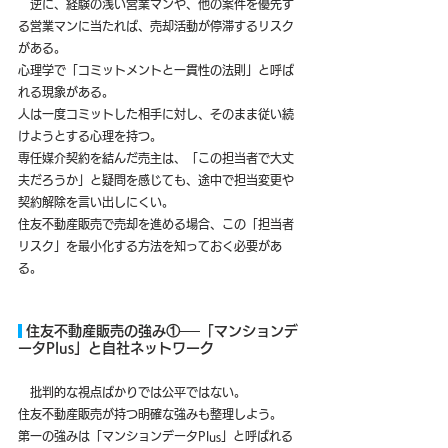
　逆に、経験の浅い営業マンや、他の案件を優先す
る営業マンに当たれば、売却活動が停滞するリスク
がある。
心理学で「コミットメントと一貫性の法則」と呼ば
れる現象がある。
人は一度コミットした相手に対し、そのまま従い続
けようとする心理を持つ。
専任媒介契約を結んだ売主は、「この担当者で大丈
夫だろうか」と疑問を感じても、途中で担当変更や
契約解除を言い出しにくい。
住友不動産販売で売却を進める場合、この「担当者
リスク」を最小化する方法を知っておく必要があ
る。
 住友不動産販売の強み①──「マンションデ
ータPlus」と自社ネットワーク
　批判的な視点ばかりでは公平ではない。
住友不動産販売が持つ明確な強みも整理しよう。
第一の強みは「マンションデータPlus」と呼ばれる