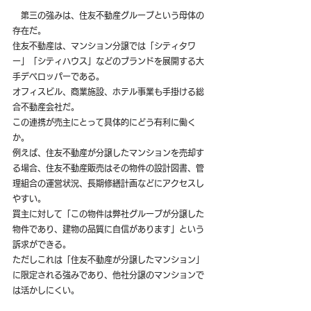
　第三の強みは、住友不動産グループという母体の
存在だ。
住友不動産は、マンション分譲では「シティタワ
ー」「シティハウス」などのブランドを展開する大
手デベロッパーである。
オフィスビル、商業施設、ホテル事業も手掛ける総
合不動産会社だ。
この連携が売主にとって具体的にどう有利に働く
か。
例えば、住友不動産が分譲したマンションを売却す
る場合、住友不動産販売はその物件の設計図書、管
理組合の運営状況、長期修繕計画などにアクセスし
やすい。
買主に対して「この物件は弊社グループが分譲した
物件であり、建物の品質に自信があります」という
訴求ができる。
ただしこれは「住友不動産が分譲したマンション」
に限定される強みであり、他社分譲のマンションで
は活かしにくい。