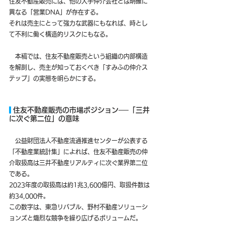
住友不動産販売には、他の大手仲介会社とは明確に
異なる「営業DNA」が存在する。
それは売主にとって強力な武器にもなれば、時とし
て不利に働く構造的リスクにもなる。
　本稿では、住友不動産販売という組織の内部構造
を解剖し、売主が知っておくべき「すみふの仲介ス
テップ」の実態を明らかにする。
 住友不動産販売の市場ポジション──「三井
に次ぐ第二位」の意味
　公益財団法人不動産流通推進センターが公表する
「不動産業統計集」によれば、住友不動産販売の仲
介取扱高は三井不動産リアルティに次ぐ業界第二位
である。
2023年度の取扱高は約1兆3,600億円、取扱件数は
約34,000件。
この数字は、東急リバブル、野村不動産ソリューシ
ョンズと熾烈な競争を繰り広げるボリュームだ。