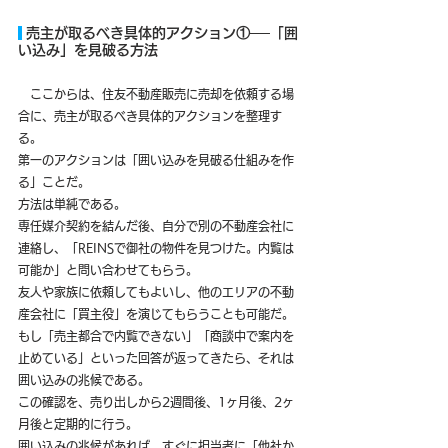
 売主が取るべき具体的アクション①──「囲
い込み」を見破る方法
　ここからは、住友不動産販売に売却を依頼する場
合に、売主が取るべき具体的アクションを整理す
る。
第一のアクションは「囲い込みを見破る仕組みを作
る」ことだ。
方法は単純である。
専任媒介契約を結んだ後、自分で別の不動産会社に
連絡し、「REINSで御社の物件を見つけた。内覧は
可能か」と問い合わせてもらう。
友人や家族に依頼してもよいし、他のエリアの不動
産会社に「買主役」を演じてもらうことも可能だ。
もし「売主都合で内覧できない」「商談中で案内を
止めている」といった回答が返ってきたら、それは
囲い込みの兆候である。
この確認を、売り出しから2週間後、1ヶ月後、2ヶ
月後と定期的に行う。
囲い込みの兆候があれば、すぐに担当者に「他社か