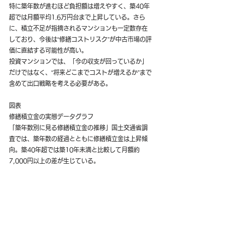
特に築年数が進むほど負担額は増えやすく、築40年
超では月額平均1.6万円台まで上昇している。さら
に、積立不足が指摘されるマンションも一定数存在
しており、今後は“修繕コストリスク”が中古市場の評
価に直結する可能性が高い。
投資マンションでは、「今の収支が回っているか」
だけではなく、“将来どこまでコストが増えるか”まで
含めて出口戦略を考える必要がある。
図表
修繕積立金の実態データグラフ
「築年数別に見る修繕積立金の推移」国土交通省調
査では、築年数の経過とともに修繕積立金は上昇傾
向。築40年超では築10年未満と比較して月額約
7,000円以上の差が生じている。