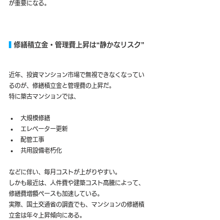
が重要になる。
 修繕積立金・管理費上昇は“静かなリスク”
近年、投資マンション市場で無視できなくなってい
るのが、修繕積立金と管理費の上昇だ。
特に築古マンションでは、
大規模修繕
エレベーター更新
配管工事
共用設備老朽化
などに伴い、毎月コストが上がりやすい。
しかも最近は、人件費や建築コスト高騰によって、
修繕費増額ペースも加速している。
実際、国土交通省の調査でも、マンションの修繕積
立金は年々上昇傾向にある。