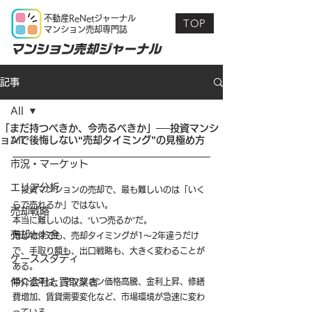
不動産ReNetジャーナル
TOP
マンション売却専門誌
マンション売却ジャーナル
記事
All
「まだ持つべきか、今売るべきか」──投資マンシ
ョンで後悔しない“売却タイミング”の見極め方
All
市況・マーケット
エリア分析
　投資マンションの売却で、最も難しいのは「いく
らで売れるか」ではない。
売却戦略
本当に難しいのは、“いつ売るか”だ。
売却とお金
同じ物件でも、売却タイミングが1〜2年違うだけ
で、手取り額も、出口戦略も、大きく変わることが
ケーススタディ
ある。
仲介会社と買取業者
特に近年は、マンション価格高騰、金利上昇、修繕
費増加、賃貸需要変化など、市場環境が急速に変わ