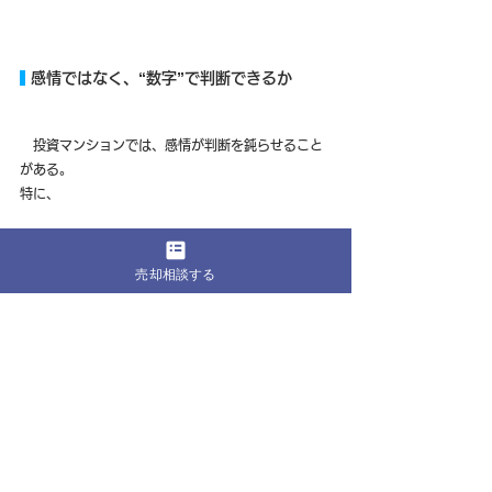
 感情ではなく、“数字”で判断できるか
　投資マンションでは、感情が判断を鈍らせること
がある。
特に、
購入時価格への執着
営業担当に言われた将来予測
売却相談する
「まだ上がるかもしれない」という期待
は、冷静な判断を難しくしやすい。
しかし投資マンションは、“居住用不動産”とは違う。
重要なのは、
いくら残るか
どれだけリスクがあるか
将来どれだけ競争力が維持できるか