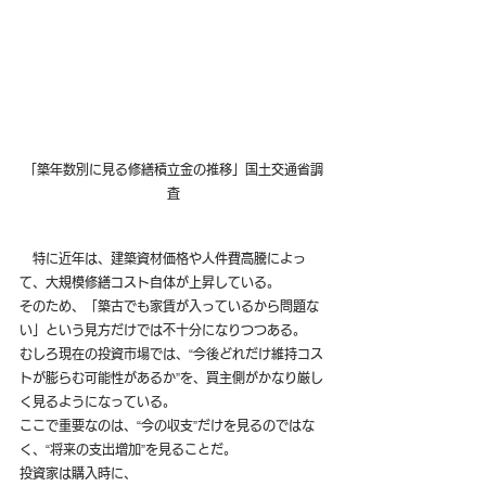
「築年数別に見る修繕積立金の推移」国土交通省調
査
　特に近年は、建築資材価格や人件費高騰によっ
て、大規模修繕コスト自体が上昇している。
そのため、「築古でも家賃が入っているから問題な
い」という見方だけでは不十分になりつつある。
むしろ現在の投資市場では、“今後どれだけ維持コス
トが膨らむ可能性があるか”を、買主側がかなり厳し
く見るようになっている。
ここで重要なのは、“今の収支”だけを見るのではな
く、“将来の支出増加”を見ることだ。
投資家は購入時に、