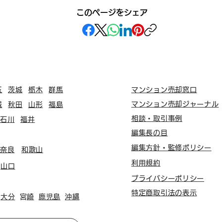
このページをシェア
玉
茨城
栃木
群馬
マンション売却窓口
マンション売却ジャーナル
城
秋田
山形
福島
相談・取引事例
石川
福井
編集長の目
編集方針・監修ポリシー
奈良
和歌山
利用規約
山口
プライバシーポリシー
特定商取引法の表示
大分
​宮崎
鹿児島
沖縄