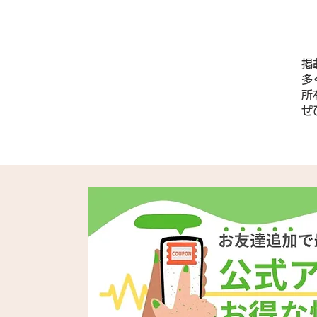
掲
多
所
​