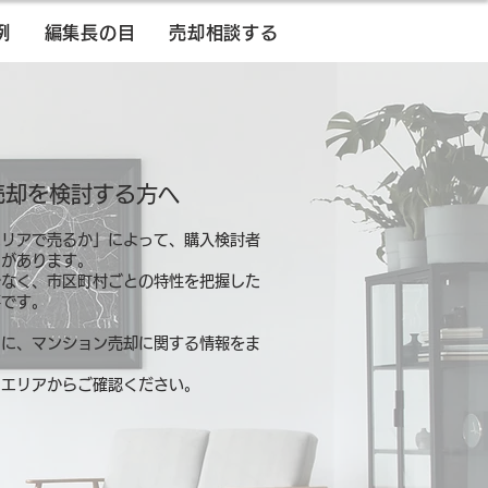
例
編集長の目
売却相談する
売却を検討する方へ
エリアで売るか」によって、購入検討者
とがあります。
でなく、市区町村ごとの特性を把握した
要です。
別に、マンション売却に関する情報をま
るエリアからご確認ください。