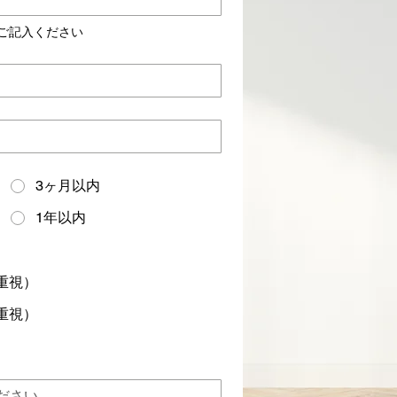
ご記入ください
3ヶ月以内
1年以内
重視）
重視）