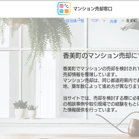
マンション売却窓口
≪ 自治体一覧
>
>
TOP
香美町
兵庫
香美町のマンション売却に
香美町でマンションの売却を検討され
売却情報を整理しています。
マンション売却は、同じ都道府県内で
地、築年数によって進め方が異なりま
当サイトでは、売却を検討する際に必
の相談事例や取引現場での経験をもと
た情報提供を行っています。