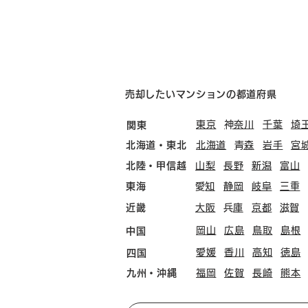
売却したいマンションの都道府県
東京
​神奈川
千葉
埼
関東
北海道・東北
北海道
​青森
岩手
宮
北陸・甲信越
山梨
長野
新潟
富山
東海
​愛知
静岡
岐阜
三重
近畿
大阪
​兵庫
京都
​滋賀
岡山
広島
鳥取
島根
中国
愛媛
香川
高知
徳島
四国
九州・沖縄
福岡
佐賀
長崎
熊本