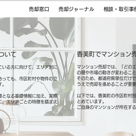
売却窓口
売却ジャーナル
相談・取引事
香美町でマンション
ついて
マンション売却では、「どの
ている方に向けて、エリア別に
の層や市場の動きが変わるこ
そのため、都道府県単位だけ
あっても、市区町村や物件の立
うえで売却を進めることが重
す。
以下では、香美町の市区町村
要となる基礎情報に加え、実際
とめています。
に、エリアごとの特徴を踏まえ
ご自身のマンションが所在す