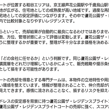
ートが位置する粕谷エリアは、京王線芦花公園駅や千歳烏山駅
地が広がる、住宅地としての成熟度が高い地域です。過度な再
宅地としての安定評価につながります。その中で蘆花公園ザ・
内で比較対象となりやすいレジデンスです。
らといって、売却結果が自動的に最良になるわけではありませ
数、方位、管理状態によって評価は変動します。蘆花公園ザ・
うに整理するかが重要です。整理が不十分なまま価格を決める
「どの会社に任せるか」という判断です。同じ蘆花公園ザ・レ
購買層をどれだけ理解しているかによって、販売戦略や提示条
として損をする可能性があります。
ートの売却を得意とする専門チームは、本物件の立地特性や周
い環境を整えています。情報が整理されることで、仲介売却が
見えてきます。感情に流されることなく、損するリスクを抑え
ドレスの安定感を背景に持つ蘆花公園ザ・レジデンスブライト
蘆花公園ザ・レジデンスブライトコートの売却に強く、スコア