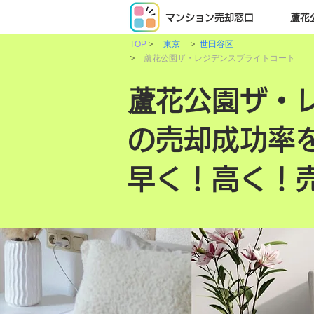
マンション売却窓口
蘆花
>
>
TOP
東京
世田谷区
>
蘆花公園ザ・レジデンスブライトコート
蘆花公園ザ・
の売却成功率
早く！高く！