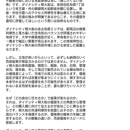
不動産売却における支配感情は常に「損したくない恐
怖」です。ダイナシティ明大前は、世田谷区松原1丁目
という京王線・井の頭線明大前駅徒歩圏に位置し、新
宿・渋谷方面へのアクセス利便性を兼ね備えた立地にあ
ります。交通の強みが明確であるからこそ、その価値を
適切に評価してほしいという思いは自然なものです。
ダイナシティ明大前のある松原エリアは、駅周辺の商業
利便性と落ち着いた住宅街のバランスが評価されやすい
地域です。大学や商業施設が近く、単身者からファミリ
ー層まで幅広い需要が見込まれます。この地域特性は、
ダイナシティ明大前の売却市場における安定した基盤と
なります。
しかし、立地が良いからといって、必ずしも納得のいく
売却結果が保証されるわけではありません。ダイナシテ
ィ明大前の専有面積、間取り、階数、向き、日照、管理
状況、築年数、そして周辺で販売されている類似物件と
の価格差によって、市場での見え方は変わります。価格
設定が強すぎれば反響が集まりにくくなり、弱すぎれば
本来守れるはずの価値を失う可能性があります。整理さ
れないまま売却を進めることが、最も避けたいリスクで
す。
なぜ「どの会社に任せるか」で結果が変わるのか。
それは、ダイナシティ明大前の価値をどの角度から整理
し、どの購入層に向けて伝えるかが会社ごとに異なるか
らです。明大前の交通利便性を前面に出すのか、生活環
境のバランスを強調するのか、価格帯の競争力を軸に訴
求するのか。その戦略の違いが、売却価格やスピードに
直結します。