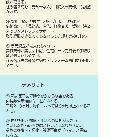
談ができる。
住み替え時も「売却→購入」「購入→売却」の調整
が容易。
④ 契約手続きや販売活動をプロに任せられる
価格査定、内見対応、広告、価格交渉、契約、決済
までワンストップでサポート。
取引経験が少なくても安心して売却を進められる。
⑤ 手元資金が最大化しやすい
高値売却が実現すれば、住宅ローン完済後の手取り
額が最大化しやすい。
住み替え先の頭金や家具・リフォーム費用にも回し
やすい。
デメリット
① 売却完了まで時間がかかる場合がある
内見数や市場動向に左右される。
平均2〜3ヶ月、物件によっては6ヶ月以上かかるこ
とも。
② 内見対応・掃除・生活への負担が大きい
生活しながらの内見はストレスになりやすい。
荷物の多さ・老朽化・設備不良が「マイナス評価」
になる。