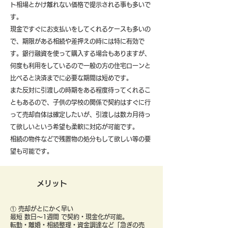
ト相場とかけ離れない価格で提示される事も多いで
す。
現金ですぐにお支払いをしてくれるケースも多いの
で、期限がある相続や差押えの時には特に有効で
す。銀行融資を使って購入する場合もありますが、
何度も利用をしているので一般の方の住宅ローンと
比べると決済までに必要な期間は短めです。
また反対に引渡しの時期をある程度待ってくれるこ
ともあるので、子供の学校の関係で契約はすぐに行
って売却自体は確定したいが、引渡しは数カ月待っ
て欲しいという希望も柔軟に対応が可能です。
​相続の物件などで残置物の処分もして欲しい等の要
望も可能です。
メリット
① 売却がとにかく早い
最短 数日〜1週間 で契約・現金化が可能。
転勤・離婚・相続整理・資金調達など「急ぎの売