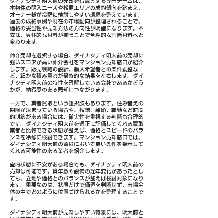
ダイナシティ明大前の売却を得意とする専門チームは、
本物件の購入ニーズや松原エリアの成約傾向を踏まえ、
オーナー様が冷静に検討しやすい環境を整えています。
過去の成約事例や現在の市場動向が整理されることで、
価格の妥当性や売却方法の方向性が明確になります。不
安は、具体的な材料が揃うことで合理的な判断材料へと
変わります。
仲介売却を選択する場合、ダイナシティ明大前の売却に
強いスコアが高い仲介会社をマンション売却窓口が紹介
します。販売戦略の設計、購入希望者との条件調整な
ど、細かな積み重ねが最終的な結果を左右します。ダイ
ナシティ明大前の特性を理解している会社であるかどう
かが、納得感のある売却につながります。
一方で、業者買取という選択肢もあります。住み替えの
期限が決まっている場合や、相続、離婚、転勤など時間
的制約がある場合には、確実性を重視する判断も合理的
です。ダイナシティ明大前を適正に評価してくれる買取
業者と比較できる状態が整えば、価格とスピードのバラ
ンスを冷静に検討できます。マンション売却窓口では、
ダイナシティ明大前の買取において良い条件を提示して
くれる可能性のある業者を紹介します。
室内状態に不安がある場合でも、ダイナシティ明大前の
売却は可能です。築年数や設備の経年変化があったとし
ても、立地や価格とのバランスが整えば検討対象になり
ます。重要なのは、状態だけで価値を判断せず、市場全
体の中でどのように位置づけられるかを整理することで
す。
ダイナシティ明大前が売却しやすい背景には、明大前と