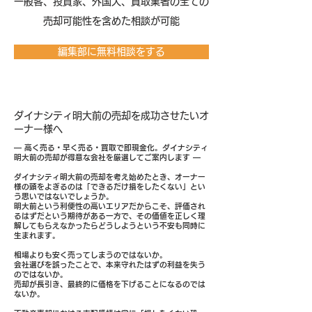
​一般客、投資家、外国人、買取業者の全ての
売却可能性を含めた相談が可能
編集部に無料相談をする
ダイナシティ明大前の売却を成功させたいオ
ーナー様へ
― 高く売る・早く売る・買取で即現金化。ダイナシティ
明大前の売却が得意な会社を厳選してご案内します ―
ダイナシティ明大前の売却を考え始めたとき、オーナー
様の頭をよぎるのは「できるだけ損をしたくない」とい
う思いではないでしょうか。
明大前という利便性の高いエリアだからこそ、評価され
るはずだという期待がある一方で、その価値を正しく理
解してもらえなかったらどうしようという不安も同時に
生まれます。
相場よりも安く売ってしまうのではないか。
会社選びを誤ったことで、本来守れたはずの利益を失う
のではないか。
売却が長引き、最終的に価格を下げることになるのでは
ないか。