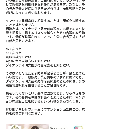
いう安定した交通需要、世田谷区というブランド性、そ
して複数路線利用可能な利便性があります。ただし、そ
の強みを最大限に活かせるかどうかは、売却戦略と会社
選びによって大きく変わります。
マンション売却窓口に相談することは、売却を決断する
ことではありません。
相談とは、ダイナシティ明大前の現在の市場での立ち位
置を把握し、損するリスクを減らすための合理的な行動
です。情報が整理されることで、自分に合う売却方法が
自然と見えてきます。
高く売りたい。
早く売りたい。
買取も検討したい。
自分に合う売却方法を知りたい。
ダイナシティ明大前が得意な会社を知りたい。
その思いを抱えたまま時間が過ぎることが、最も避けた
い状況です。一般販売、業者買取のいずれにおいても、
ダイナシティ明大前の売却を前に進めるためには、今の
段階で選択肢を整理することが合理的です。
損をしたくないという感情は当然であり、守るべきもの
です。その感情を冷静な判断へと変えるために、マンシ
ョン売却窓口に相談するという行動を選んでください。
ぜひ問い合わせフォームにてマンション売却窓口の、無
料相談をご利用ください。