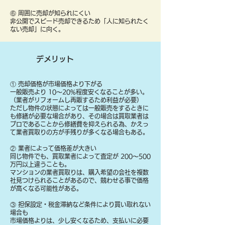
⑥ 周囲に売却が知られにくい
非公開でスピード売却できるため「人に知られたく
ない売却」に向く。
デメリット
① 売却価格が市場価格より下がる
一般販売より 10〜20%程度安くなることが多い。
（業者がリフォームし再販するため利益が必要）
ただし物件の状態によっては一般販売をするときに
も修繕が必要な場合があり、その場合は買取業者は
プロであることから修繕費を抑えられる為、かえっ
て業者買取りの方が手残りが多くなる場合もある。
② 業者によって価格差が大きい
同じ物件でも、買取業者によって査定が 200〜500
万円以上違うことも。
マンションの業者買取りは、購入希望の会社を複数
社見つけられることがあるので、競わせる事で価格
が高くなる可能性がある。
③ 担保設定・税金滞納など条件により買い取れない
場合も
​市場価格よりは、少し安くなるため、支払いに必要