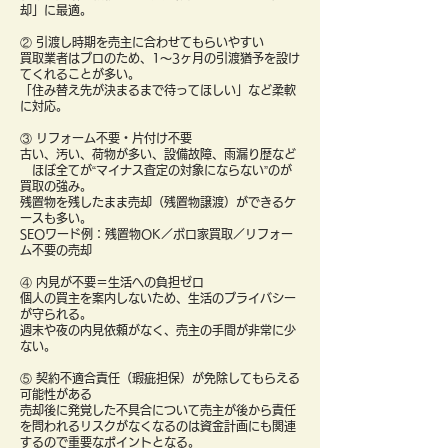
却」に最適。
② 引渡し時期を売主に合わせてもらいやすい
買取業者はプロのため、1〜3ヶ月の引渡猶予を設け
てくれることが多い。
「住み替え先が決まるまで待ってほしい」など柔軟
に対応。
③ リフォーム不要・片付け不要
古い、汚い、荷物が多い、設備故障、雨漏り歴など
ほぼ全てが“マイナス査定の対象にならない”のが
買取の強み。
残置物を残したまま売却（残置物譲渡）ができるケ
ースも多い。
SEOワード例：残置物OK／ボロ家買取／リフォー
ム不要の売却
④ 内見が不要＝生活への負担ゼロ
個人の買主を案内しないため、生活のプライバシー
が守られる。
週末や夜の内見依頼がなく、売主の手間が非常に少
ない。
⑤ 契約不適合責任（瑕疵担保）が免除してもらえる
可能性がある
売却後に発覚した不具合について売主が後から責任
を問われるリスクがなくなるのは資金計画にも関連
するので重要なポイントとなる。