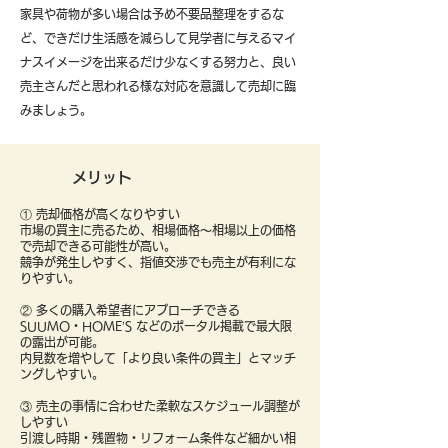
​家具や荷物が多い場合は予め不要品整理をするな
ど、できだけ生活感を減らして見学者に与えるマイ
ナスイメージを出来るだけ少なくする努力と、良い
売主さんだと思われる様な対応を意識して売却に臨
みましょう。
メリット
① 売却価格が高くなりやすい
市場の買主に売るため、相場価格〜相場以上の価格
で売却できる可能性が高い。
競争が発生しやすく、指値交渉でも売主が有利にな
りやすい。
② 多くの購入希望者にアプローチできる
SUUMO・HOME’S などのポータル掲載で最大限
の露出が可能。
内見数を増やして「より良い条件の買主」とマッチ
ングしやすい。
③ 売主の事情に合わせた柔軟なスケジュール調整が
しやすい
引渡し時期・残置物・リフォーム条件など細かい相