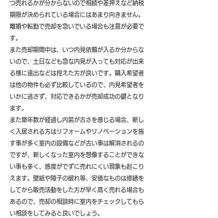
つ売れるかが分からないので相続や差押えなど納税
期限が決められている場合にはあまり向きません。
離婚や転勤で売却を急いでいる場合も注意が必要で
す。
また売却期間中は、いつ内見依頼が入るか分からな
いので、土日なども急な内見が入っても対応が出来
る様に遠出などは控えた方が良いです。購入希望者
は他の物件も必ず比較しているので、内見希望者を
いかに逃さず、対応できるかが売却成功の鍵となり
ます。
また築年数が経過し内装が古さを感じる場合、新し
く入居される方はリフォームやリノベーションを施
す事が多く室内の設備などが古い事は解消されるの
ですが、新しくなった室内を想像することができな
い事も多く、感度がでずに売れにくい現象も起こり
えます。壁紙や障子の破れ等、安価なものは修繕を
してから販売活動をした方が早く高く売れる場合も
あるので、売却の相談時に室内をチェックしてもら
い相談をしてみると良いでしょう。