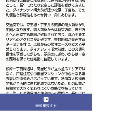
通利便性の高さと落ち着いた住宅街が共存する地域
として、長年にわたり安定した評価を受けてきまし
た。ダイナシティ明大前が建つ松原一丁目も、その
利便性と静穏性をあわせ持つ一角にあります。
交通面では、京王線・京王井の頭線の明大前駅が利
用圏となります。明大前駅からは新宿方面、渋谷方
面へと直結する動線が確保されており、都心主要エ
リアへのアクセスが明確です。複数路線が交差する
ターミナル性は、広域からの居住ニーズを支える基
盤となります。ダイナシティ明大前は、この交通利
便性を享受しながらも、駅前のにぎわいからは一定
の距離を保った住宅街に位置しています。
松原一丁目周辺は、高層ビルが立ち並ぶエリアでは
なく、戸建住宅や中低層マンションが中心となる落
ち着いた街並みが広がっています。急激な大規模再
開発が全面的に進む地域ではないため、街の印象が
短期間で大きく変わりにくい成熟度を持っていま
す。整った道路環境と住宅中心の景観は、長年にわ
たり維持されてきたものであり、ダイナシティ明大
前の周辺も生活のイメージを具体的に描きやすい立
売却相談する
地です。
生活利便性の面では、明大前駅周辺にスーパーや飲
食店、医療機関、金融機関などが集まり、日常生活
に必要な機能が整っています。また、下高井戸や永