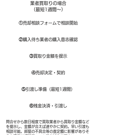
業者買取りの場合
（​最短1週間～）
①
​売却相談フォームで相談開始
②
購入待ち業者の購入意志確認
③
買取り金額を提示
④
売却決定・契約
⑤
引渡し準備（最短1週間）
⑥
残金決済・引渡し
問合せから数日程度で買取業者から買取り金額など
を提示し、金額が合えば速やかに契約。早い引渡も
相談可能。部屋の不具合等の査定額に影響がありそ