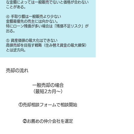
な金額によっては一般販売でないと価格が合わない
ことがある。
④ 手取り額は一般販売より少ない
金額最優先の売主には向かない。
特にローン残債が多い場合は「残債不足リスク」が
出る。
⑤ 資産価値の最大化はできない
高値売却を目指す戦略（住み替え資金の最大確保）
とは逆方向。
​売却の流れ
一般売却の場合
​（最短2カ月～）
①
​売却相談フォームで相談開始
②
お薦めの仲介会社を選定