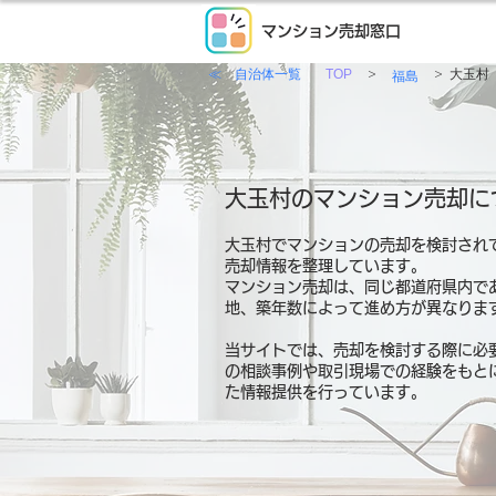
マンション売却窓口
≪ 自治体一覧
>
>
TOP
大玉村
福島
大玉村のマンション売却に
大玉村でマンションの売却を検討され
売却情報を整理しています。
マンション売却は、同じ都道府県内で
地、築年数によって進め方が異なりま
当サイトでは、売却を検討する際に必
の相談事例や取引現場での経験をもと
た情報提供を行っています。