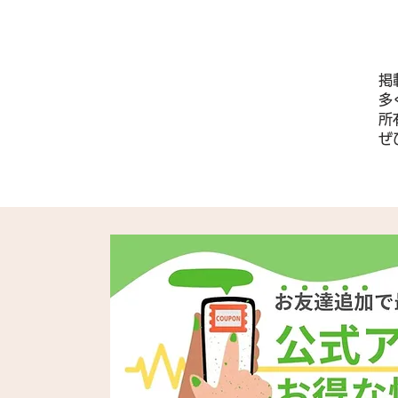
掲
多
所
​