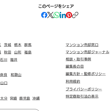
このページをシェア
玉
茨城
栃木
群馬
マンション売却窓口
マンション売却ジャーナル
城
秋田
山形
福島
相談・取引事例
石川
福井
編集長の目
編集方針・監修ポリシー
奈良
和歌山
利用規約
山口
プライバシーポリシー
特定商取引法の表示
大分
​宮崎
鹿児島
沖縄