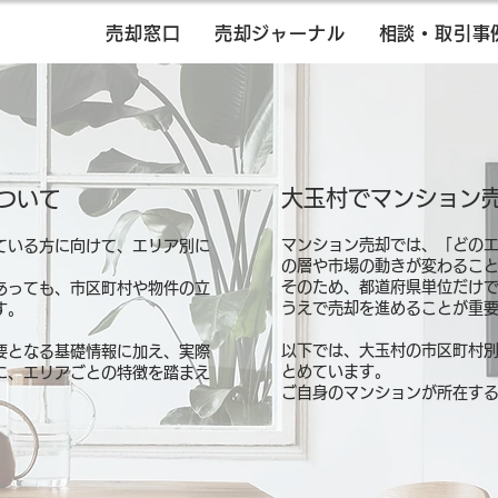
売却窓口
売却ジャーナル
相談・取引事
大玉村でマンション
ついて
マンション売却では、「どの
ている方に向けて、エリア別に
の層や市場の動きが変わるこ
そのため、都道府県単位だけ
あっても、市区町村や物件の立
うえで売却を進めることが重
す。
以下では、大玉村の市区町村
要となる基礎情報に加え、実際
とめています。
に、エリアごとの特徴を踏まえ
ご自身のマンションが所在す