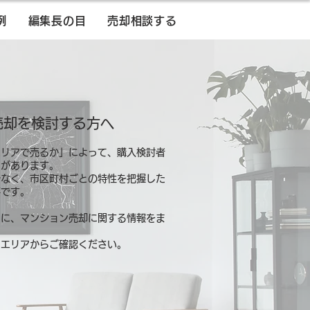
例
編集長の目
売却相談する
売却を検討する方へ
エリアで売るか」によって、購入検討者
とがあります。
でなく、市区町村ごとの特性を把握した
要です。
別に、マンション売却に関する情報をま
るエリアからご確認ください。