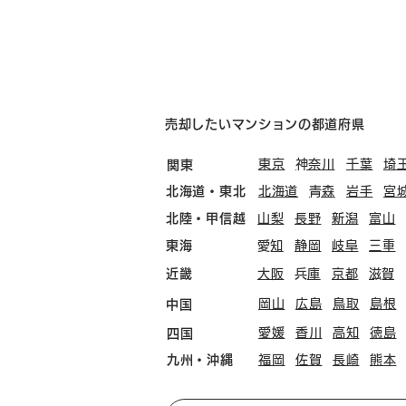
売却したいマンションの都道府県
東京
​神奈川
千葉
埼
関東
北海道・東北
北海道
​青森
岩手
宮
北陸・甲信越
山梨
長野
新潟
富山
東海
​愛知
静岡
岐阜
三重
近畿
大阪
​兵庫
京都
​滋賀
岡山
広島
鳥取
島根
中国
愛媛
香川
高知
徳島
四国
九州・沖縄
福岡
佐賀
長崎
熊本