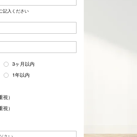
ご記入ください
3ヶ月以内
1年以内
重視）
重視）