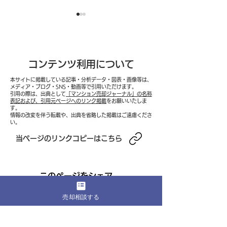
コンテンツ利用について
本サイトに掲載している記事・分析データ・図表・画像等は、
メディア・ブログ・SNS・動画等で引用いただけます。
引用の際は、出典として
「マンション売却ジャーナル」の名称
転勤に伴うマンション売
子どもの独立に
表記および、引用元ページへのリンク掲載
をお願いいたしま
す。
情報の改変を伴う転載や、出典を省略した掲載はご遠慮くださ
却実践記録──住宅ローン
ション売却──
い。
残債1,800万円・売却ま
3LDKから駅近
​当ページのリンクコピーはこちら
で3か月の期限制約を乗り
ト住戸への住み
越え、遠方からの内見対
現し、老後資金1
このページをシェア
応・価格交渉・引渡し日
円を確保したダ
売却相談する
調整を経て、希望価格で
ジング売却の全
の成約を実現した全プロ