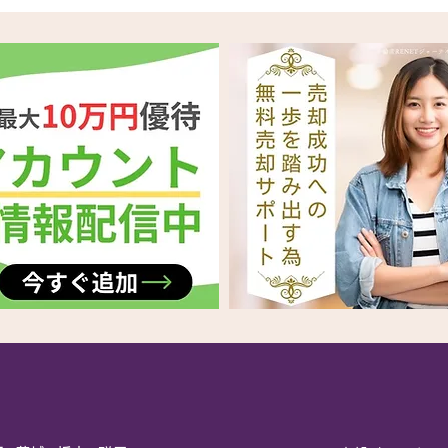
テージ・中目黒37階タワ
北・
ー・桜新町リニューアルが牽
徹底
引する渋谷区・世田谷区・目
黒区・杉並区・新宿区エリア
別売却戦略を徹底解説（エリ
ア分析）