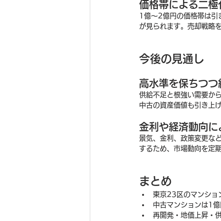
価格帯による二極
1億〜2億円の価格帯は
が見られます。売却戦略
今後の見通し
高水準を保ちつつ
供給不足と根強い需要か
中古の資産価値も引き上
金利や経済動向に
景気、金利、政策変更な
するため、市場動向を定
まとめ
東京23区のマンショ
中古マンションは1億
再開発・地価上昇・