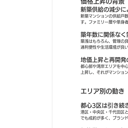
価格上昇の背景
新築供給の減少に
新築マンションの供給戸
す。ファミリー層や単身
築年数に関係なく
築浅はもちろん、管理の
通利便性や生活環境が良い
地価上昇と再開発
都心部や湾岸エリアを中
上昇し、それがマンショ
エリア別の動き
都心3区は引き続
港区・中央区・千代田区
でも成約が多く、ブラン