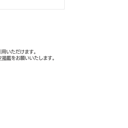
引用いただけます。
ク掲載
をお願いいたします。
23区マンション売却の
線──新築平均1.1億円・
区が1億超え・中古㎡単価
6万円が示す「史上最高値
区格差7倍」の資産価値構
、都心6区・城南・城