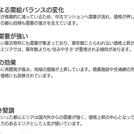
よる需給バランスの変化
数が長期的に減っているため、中古マンションへ需要が流れ、価格が押
者の都心回帰も需要の強さを支えています。
需要が強い
良い築古物件にも需要が集まっており、築年数にとらわれない価格上昇
エリアでは、築年数よりも“住みやすさ”が重視される傾向があります。
の効果
心に再開発が進み、地域の価値が上昇しています。商業施設や交通網の
ン価格にも反映されています。
き堅調
といった都心エリアは国内外からの需要が強く、価格上昇の中心となっ
ド力のあるエリアとして人気が続いています。