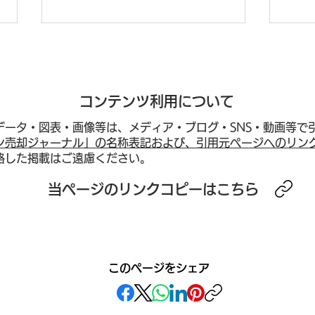
コンテンツ利用について
データ・図表・画像等は、メディア・ブログ・SNS・動画等で
ン売却ジャーナル」の名称表記および、引用元ページへのリン
略した掲載はご遠慮ください。
東京・準都心エリアマンショ
東京
​当ページのリンクコピーはこちら
ン売却の最前線──渋谷㎡単
最前
価210万円・世田谷102万
19
円・目黒166万円が示す「都
13
心隣接×再開発」エリアの資
圏×
このページをシェア
産価値構造と、渋谷サクラス
造と