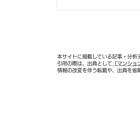
本サイトに掲載している記事・分析
引用の際は、出典として
「マンショ
情報の改変を伴う転載や、出典を省
武蔵野市マンション売却の最
前線──吉祥寺「住みたい街8
年連続1位」×㎡単価101万
円・9年で47%上昇が牽引す
る「23区西部匹敵×都心近
接」融合エリアの資産価値構