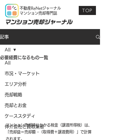
不動産ReNetジャーナル
TOP
マンション売却専門誌
マンション売却ジャーナル
記事
All
必要経費になるもの一覧
All
市況・マーケット
エリア分析
売却戦略
売却とお金
ケーススタディ
マンション売却時にかかる税金（譲渡所得税）は、
仲介会社と買取業者
「売却益＝売却額 −（取得費＋譲渡費用）」で計算
されます。