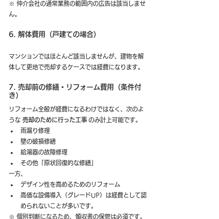
※ 仲介会社の通常業務の範囲内の広告は該当しませ
ん。
6. 解体費用（戸建ての場合）
マンションではほとんど該当しませんが、建物を解
体して更地で売却するケースでは経費になります。
7. 売却前の修繕・リフォーム費用（条件付
き）
リフォーム全般が経費になるわけではなく、次のよ
うな 
売却のために行った工事
 のみ計上可能です。
雨漏り修理
壁の破損修繕
給湯器の故障修理
その他「原状回復的な修繕」
一方、
デザイン性を高めるためのリフォーム
高価な設備導入（グレードUP）は経費として認
められないことが多いです。
※ 個別判断になるため、領収書の保管は必須です。