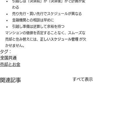
引越しは「決済前」か「決済後」かで計画が変
わる
売り先行・買い先行でスケジュールが異なる
金融機関との相談は早めに
引越し準備は逆算して余裕を持つ
マンションの価値を否定することなく、スムーズな
売却と住み替えには、
正しいスケジュール管理
 が欠
かせません。
タグ：
全国共通
売却とお金
すべて表示
関連記事