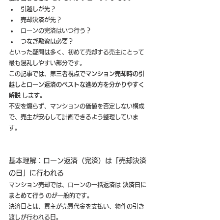
引越しが先？
売却決済が先？
ローンの完済はいつ行う？
つなぎ融資は必要？
といった疑問は多く、初めて売却する売主にとって
最も混乱しやすい部分です。
この記事では、第三者視点で
マンション売却時の引
越しとローン返済のベストな進め方を分かりやすく
解説
 します。
不安を煽らず、マンションの価値を否定しない構成
で、売主が安心して計画できるよう整理していま
す。
基本理解：ローン返済（完済）は「売却決済
の日」に行われる
マンション売却では、ローンの一括返済は 
決済日に
まとめて行う
 のが一般的です。
決済日とは、買主が売買代金を支払い、物件の引き
渡しが行われる日。