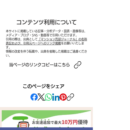
コンテンツ利用について
本サイトに掲載している記事・分析データ・図表・画像等は、
メディア・ブログ・SNS・動画等で引用いただけます。
引用の際は、出典として
「マンション売却ジャーナル」の名称
2026年夏マンション市
2026年下半期
表記および、引用元ページへのリンク掲載
をお願いいたしま
す。
情報の改変を伴う転載や、出典を省略した掲載はご遠慮くださ
場速報──長期金利2.8%
ン市場展望──
い。
突破・在庫4.5万件超・成
19カ月ぶり下
​当ページのリンクコピーはこちら
約鈍化が示す「高値圏で
み上がり・金利
の停滞」局面と、都心vs
示す「選別淘汰
このページをシェア
郊外で明暗分かれる売却
到来と、都心・
タイミング判断の実践フ
堅く郊外・築古
レームワーク
進む全国二極化
底分析