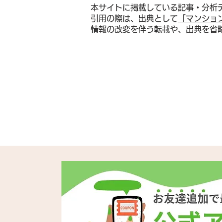
本サイトに掲載している記事・分析
引用の際は、出典として
「マンショ
情報の改変を伴う転載や、出典を省
2026年秋マンション売却判
断ガイド──金利1%時代・在
庫5万件・都心vs郊外二極化
で「売り時」を逃さないため
の5つの条件と、築年数・立
地・管理状態で判断する実践
フレームワーク