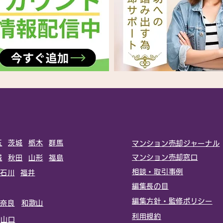
玉
茨城
栃木
群馬
マンション売却ジャーナル
マンション売却窓口
城
秋田
山形
福島
相談・取引事例
石川
福井
編集長の目
編集方針・監修ポリシー
奈良
和歌山
利用規約
山口