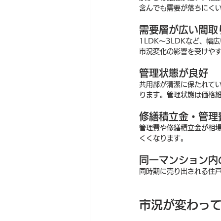
含んでも需要が落ちにく
需要層が広い間取
1LDK〜3LDKなど、
市況変化の影響を受けや
管理状態が良好
共用部が清潔に保たれて
ります。管理状態は価格
修繕積立金・管理
管理費や修繕積立金が相
くくなります。
同一マンション内
同時期に売り出される住
市況が変わっ