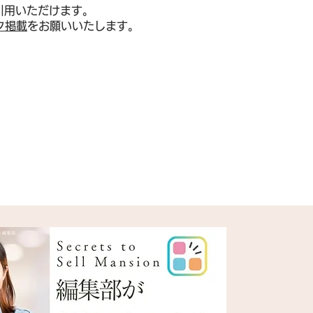
引用いただけます。
ク掲載
をお願いいたします。
26年下半期マンション市
望──成約価格19カ月ぶ
落・在庫積み上がり・金
%突破が示す「選別淘
時代の到来と、都心・駅
底堅く郊外・築古は調整
む全国二極化構造を徹底