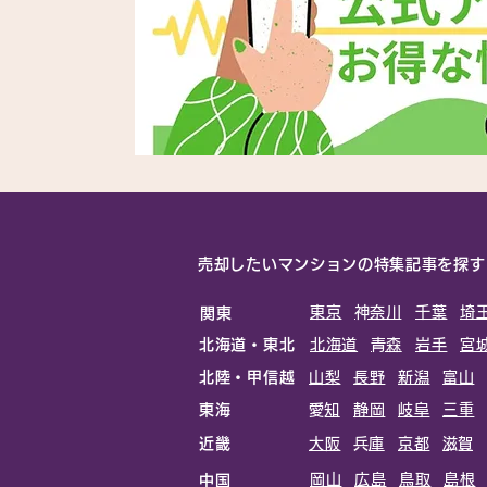
売却したいマンションの特集記事を探す
東京
​神奈川
千葉
埼
関東
北海道・東北
北海道
​青森
岩手
宮
北陸・甲信越
山梨
長野
新潟
富山
東海
​愛知
静岡
岐阜
三重
近畿
大阪
​兵庫
京都
​滋賀
岡山
広島
鳥取
島根
中国