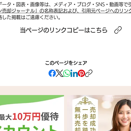
データ・図表・画像等は、メディア・ブログ・SNS・動画等で
ン売却ジャーナル」の名称表記および、引用元ページへのリン
略した掲載はご遠慮ください。
2026年夏マンション市場速
20
​当ページのリンクコピーはこちら
報──長期金利2.8%突破・在
場展
庫4.5万件超・成約鈍化が示
り下
す「高値圏での停滞」局面
利1
と、都心vs郊外で明暗分かれ
汰」
このページをシェア
る売却タイミング判断の実践
近は
フレームワーク
が進
分析