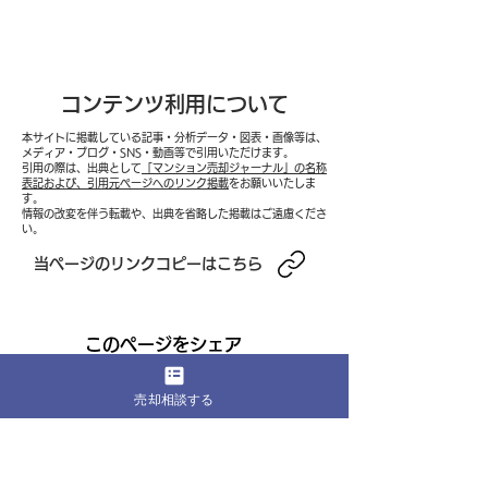
コンテンツ利用について
本サイトに掲載している記事・分析データ・図表・画像等は、
メディア・ブログ・SNS・動画等で引用いただけます。
引用の際は、出典として
「マンション売却ジャーナル」の名称
2026年夏マンション市
2026年下半期
表記および、引用元ページへのリンク掲載
をお願いいたしま
す。
情報の改変を伴う転載や、出典を省略した掲載はご遠慮くださ
場速報──長期金利2.8%
ン市場展望──
い。
突破・在庫4.5万件超・成
19カ月ぶり下
​当ページのリンクコピーはこちら
約鈍化が示す「高値圏で
み上がり・金利
の停滞」局面と、都心vs
示す「選別淘汰
このページをシェア
郊外で明暗分かれる売却
到来と、都心・
売却相談する
タイミング判断の実践フ
堅く郊外・築古
レームワーク
進む全国二極化