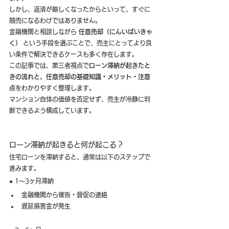
しかし、返済が厳しくなったからといって、すぐに
競売になるわけではありません。
金融機関と相談しながら 
任意売却（にんいばいきゃ
く）
 という手段を選ぶことで、売主にとってより良
い条件で解決できるケースも多く存在します。
この記事では、第三者視点で
ローン滞納が起きたと
きの流れと、任意売却の基礎知識・メリット・注意
点
をわかりやすく整理します。
マンション自体の価値を否定せず、売主が冷静に判
断できるよう構成しています。
ローン滞納が起きると何が起こる？
住宅ローンを滞納すると、通常は以下のステップで
進みます。
● 1〜3ヶ月滞納
金融機関から催告・督促の連絡
遅延損害金が発生