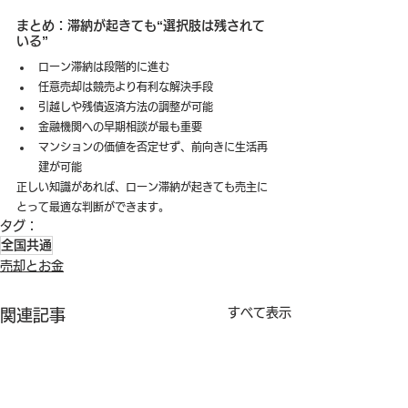
まとめ：滞納が起きても“選択肢は残されて
いる”
ローン滞納は段階的に進む
任意売却は競売より有利な解決手段
引越しや残債返済方法の調整が可能
金融機関への早期相談が最も重要
マンションの価値を否定せず、前向きに生活再
建が可能
正しい知識があれば、ローン滞納が起きても売主に
とって最適な判断ができます。
タグ：
全国共通
売却とお金
すべて表示
関連記事