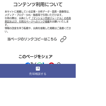
コンテンツ利用について
本サイトに掲載している記事・分析データ・図表・画像等は、
メディア・ブログ・SNS・動画等で引用いただけます。
引用の際は、出典として
「マンション売却ジャーナル」の名称
転勤に伴うマンション売
子どもの独立に
表記および、引用元ページへのリンク掲載
をお願いいたしま
す。
情報の改変を伴う転載や、出典を省略した掲載はご遠慮くださ
却実践記録──住宅ローン
ション売却──
い。
残債1,800万円・売却ま
3LDKから駅近
​当ページのリンクコピーはこちら
で3か月の期限制約を乗り
ト住戸への住み
越え、遠方からの内見対
現し、老後資金1
このページをシェア
応・価格交渉・引渡し日
円を確保したダ
調整を経て、希望価格で
ジング売却の全
売却相談する
の成約を実現した全プロ
セス